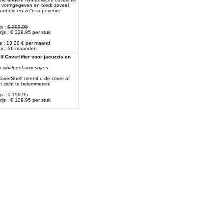
i vormgegeven en biedt zoveel
arheid en zo''n superieure
js :
€ 399.95
ijs : € 329.95 per stuk
js : 13.20 € per maand
ur : 36 maanden
f Coverlifter voor jacuzzis en
 whirlpool accesoires
overShelf neemt u de cover af
t zicht te belemmeren!
js :
€ 199.95
ijs : € 129.95 per stuk