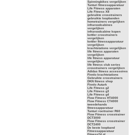
Spinningbikes vergelijken
Tunturi fitnessapparatuur
Life Fitness apparaten
Life Fitness X8
gebruikte crosstrainers
gebruikte loopbanden
hometrainers vergelijken
infraroodcabines
vergelijken
infraroodcabine kopen
kettler crosstrainers
vergelijken
kettler fitnessapparatuur
vergelijken
krachtstations vergelijken
life fitness apparaten
vergelijken
life fitness apparatuur
vergelijken
life fitness club series
crosstrainers vergelijken
Adidas fitness accessoires
Finnlo krachtstations
Gebruikte crosstrainers
DKN fitness shop
Finnlo Autark
Life Fitness g2
Life Fitness g3
Life Fitness g4
Flow Fitness HT4000
Flow Fitness CT4000
tweedehands
fitnessapparatuur
Tunturi roeitrainer R60
Flow Fitness crosstrainer
DCT3000
Flow Fitness crosstrainer
DCT2400
De beste loopband
Fitnessapparatuur
Fitness24.nl