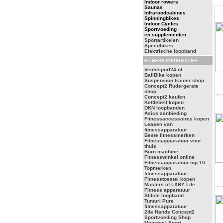
Indoor rowers
Saunas
Infraroodcabines
Spinningbikes
Indoor Cycles
Sportvoeding
en supplementen
Sportartikelen
Speedbikes
Elektrische loopband
FITNESS INFORMATIEF
Vechtsport24.nl
BallBike kopen
Suspension trainer shop
Concept2 Rudergerate
shop
Concept2 kaufen
Kettlebell kopen
DKN loopbanden
Asics aanbieding
Fitnessaccessoires kopen
Leasen van
fitnessapparatuur
Beste fitnessmerken
Fitnessapparatuur voor
thuis
Burn machine
Fitnesswinkel online
Fitnessapparatuur top 10
Topmerken
fitnessapparatuur
Fitnesstoestel kopen
Masters of LXRY Life
Fitness apparatuur
Stilste loopband
Tunturi Pure
fitnessapparatuur
2de Hands Concept2
Sportvoeding Shop
Monster I Sport