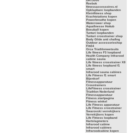
DHT3000
Reebok
fitnessaccessoires.nl
Opklapbare loopbanden
Kleinfitness shop
Krachtstations kopen
Powerbreathe kopen
Waterrower shop
Aquafinesse Hottub
Bosuball kopen
Tunturi loopbanden
Tunturi crosstrainer shop
Body Glide anti chafing
Outdoor accessorieshop
Fitt24
Orca Triathlonwetsuits
Life fitness F3 loopband
Health Company Infrarood
cabine sauna
Life fitness crosstrainer X8
Life fitness loopband f1
smart
Infrarood sauna cabines
Life Fitness f1 smart
Bijenkorf
Fitnessapparatuur
Crosstrainers
LifeFitness crosstrainer
Triathlon Nederland
Fitnessapparatuur
Fitness.startpagina
Fitness winkel
Life Fitness apparatuur
Life Fitness crosstrainer
Swarovski verrekijkers
Verrekijkers kopen
Life Fitness loopband
Hartslagmeters
Infrarood cabine
Infrarood cabines
Infraroodcabine kopen