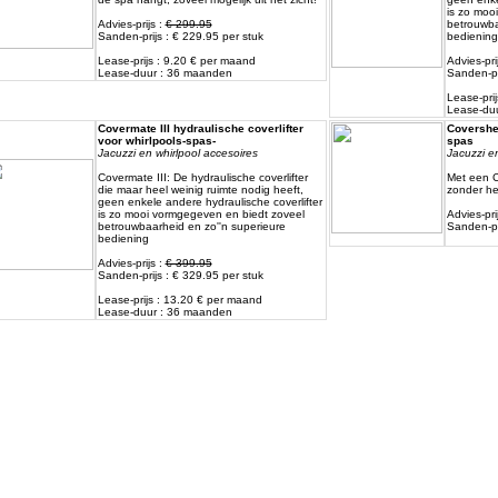
is zo moo
Advies-prijs :
€ 299.95
betrouwba
Sanden-prijs : € 229.95 per stuk
bediening
Lease-prijs : 9.20 € per maand
Advies-pri
Lease-duur : 36 maanden
Sanden-pr
Lease-pri
Lease-du
Covermate III hydraulische coverlifter
Covershel
voor whirlpools-spas-
spas
Jacuzzi en whirlpool accesoires
Jacuzzi en
Covermate III: De hydraulische coverlifter
Met een C
die maar heel weinig ruimte nodig heeft,
zonder he
geen enkele andere hydraulische coverlifter
is zo mooi vormgegeven en biedt zoveel
Advies-pri
betrouwbaarheid en zo''n superieure
Sanden-pr
bediening
Advies-prijs :
€ 399.95
Sanden-prijs : € 329.95 per stuk
Lease-prijs : 13.20 € per maand
Lease-duur : 36 maanden