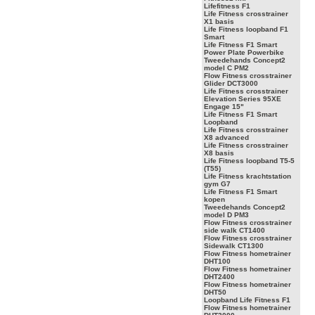
Lifefitness F1
Life Fitness crosstrainer
X1 basis
Life Fitness loopband F1
Smart
Life Fitness F1 Smart
Power Plate Powerbike
Tweedehands Concept2
model C PM2
Flow Fitness crosstrainer
Glider DCT3000
Life Fitness crosstrainer
Elevation Series 95XE
Engage 15"
Life Fitness F1 Smart
Loopband
Life Fitness crosstrainer
X8 advanced
Life Fitness crosstrainer
X8 basis
Life Fitness loopband T5-5
(T55)
Life Fitness krachtstation
gym G7
Life Fitness F1 Smart
kopen
Tweedehands Concept2
model D PM3
Flow Fitness crosstrainer
side walk CT1400
Flow Fitness crosstrainer
Sidewalk CT1300
Flow Fitness hometrainer
DHT100
Flow Fitness hometrainer
DHT2400
Flow Fitness hometrainer
DHT50
Loopband Life Fitness F1
Flow Fitness hometrainer