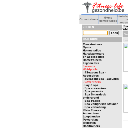
Hartsl
Gyms
Crosstrainers
Homestudios
acces
Sta
ZOEKEN
Whi
Ges
CATEGORIE
( 12
Crosstrainers
Gyms
Homestudios
Hartslagmeters
en accessoires
Hometrainers
Ergometers
Jacuzzis
Whirlpools
-
4SeasonsSpa -
Accesoires
-
4SeasonsSpa - Jacuzzis
- Coverlifters
-
Lay Z spa
-
Spa accesoires
-
Spa parasols
-
Spa Smartdeck
ondergrond
-
Spa trapjes
-
Spa veiligheids steunen
-
Spa verlichting
Klein Fitness
Accesoires
Loopbanden
Powerplate
Trilplaten
Roeitrainers