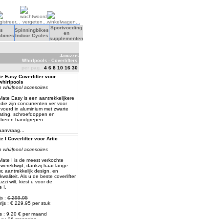
Sportvoeding
s
Spinningbikes
en
abines
Indoor Cycles
supplementen
Jacuzzis
Whirlpools - Coverlifters
per pag.:
4
6
8
10
16
30
 Easy Coverlifter voor
whirlpools
 whirlpool accesoires
ate Easy is een aantrekkelijkere
r die zijn concurrenten ver voor
tgevoerd in aluminium met zwarte
ting, schroefdoppen en
bberen handgrepen
 aanvraag...
 I Coverlifter voor Artic
 whirlpool accesoires
ate I is de meest verkochte
r wereldwijd, dankzij haar lange
, aantrekkelijk design, en
kwaliteit. Als u de beste coverlifter
zzi wilt, kiest u voor de
 I.
js :
€ 299.95
ijs : € 229.95 per stuk
js : 9.20 € per maand