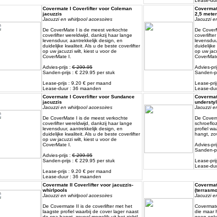
Lease-du
Covermate I Coverlifter voor Coleman
Covermate
jacuzzis
2,5 meter
Jacuzzi en whirlpool accesoires
Jacuzzi en
De CoverMate I is de meest verkochte
De CoverM
coverlifter wereldwijd, dankzij haar lange
coverlifte
levensduur, aantrekkelijk design, en
levensduur
duidelijke kwaliteit. Als u de beste coverlifter
duidelijke 
op uw jacuzzi wilt, kiest u voor de
op uw jacu
CoverMate I.
CoverMate
Advies-prijs :
€ 299.95
Advies-pri
Sanden-prijs : € 229.95 per stuk
Sanden-pr
Lease-prijs : 9.20 € per maand
Lease-pri
Lease-duur : 36 maanden
Lease-du
Covermate I Coverlifter voor Sundance
Covermate
jacuzzis
understyl
Jacuzzi en whirlpool accesoires
Jacuzzi en
De CoverMate I is de meest verkochte
De Coverm
coverlifter wereldwijd, dankzij haar lange
schroefloz
levensduur, aantrekkelijk design, en
profiel wa
duidelijke kwaliteit. Als u de beste coverlifter
hangt, zov
op uw jacuzzi wilt, kiest u voor de
CoverMate I.
Advies-pri
Sanden-pr
Advies-prijs :
€ 299.95
Sanden-prijs : € 229.95 per stuk
Lease-pri
Lease-du
Lease-prijs : 9.20 € per maand
Lease-duur : 36 maanden
Covermate II Coverlifter voor jacuzzis-
Covermate
whirlpools
(terrasmo
Jacuzzi en whirlpool accesoires
Jacuzzi en
De Covermate II is de coverlifter met het
Covermate 
laagste profiel waarbij de cover lager naast
die maar h
de spa hangt, zoveel mogelijk uit het zicht!
geen enke