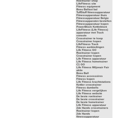
Roeitrainer shop
LifeFitness site
Fitness equipment
Bosu Ballast bal
TuffStuff fitnessapparatuur
Fitnessapparatuur thuis
Fitnessapparatuur Belgie
Fitnessapparaten bestellen
Fitnessapparatuur kopen
PowerBlock Kettleblock
LifeFitness (Life Fitness)
apparatuur met Track
console
Crosstrainer te koop
Crosstrainer kopen
LifeFitness Track
Fitness aanbiedingen
Life Fitness GO
Roeitrainer kopen
Crosstrainer kopen
Life Fitness apparatuur
Life Fitness hometrainer
C1 GO
Life Fitness Miljonair Fair
aktie
Bosu Ball
Fitness accessoires
Fitness kopen
Life Fitness krachtstations
Kettler crosstrainer
Fitness dumbells
Life Fitness vergelijken
Life Fitness website
De beste roeitrainer
De beste crosstrainer
De beste hometrainer
Life Fitness apparatuur
2de Hands crosstrainers
Roeitrainer kopen
2de Hands
fitnessapparatuur