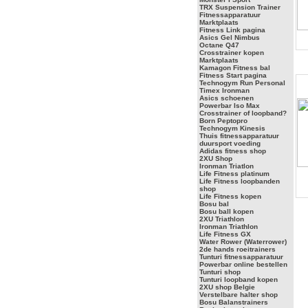
TRX Suspension Trainer
Fitnessapparatuur
Marktplaats
Fitness Link pagina
Asics Gel Nimbus
Octane Q47
Crosstrainer kopen
Marktplaats
Kamagon Fitness bal
Fitness Start pagina
Technogym Run Personal
Timex Ironman
Asics schoenen
Powerbar Iso Max
Crosstrainer of loopband?
Born Peptopro
Technogym Kinesis
Thuis fitnessapparatuur
duursport voeding
Adidas fitness shop
2XU Shop
Ironman Triatlon
Life Fitness platinum
Life Fitness loopbanden
shop
Life Fitness kopen
Bosu bal
Bosu ball kopen
2XU Triathlon
Ironman Triathlon
Life Fitness GX
Water Rower (Waterrower)
2de hands roeitrainers
Tunturi fitnessapparatuur
Powerbar online bestellen
Tunturi shop
Tunturi loopband kopen
2XU shop Belgie
Verstelbare halter shop
Bosu Balanstrainers