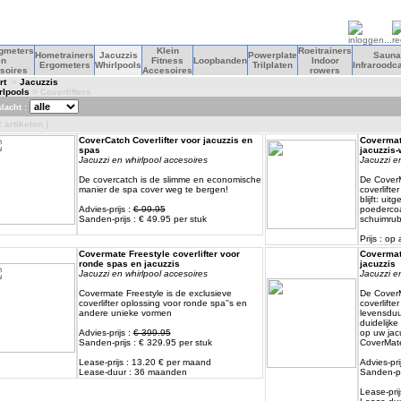
agmeters
Klein
Roeitrainers
Hometrainers
Jacuzzis
Powerplate
Sauna
en
Fitness
Loopbanden
Indoor
Ergometers
Whirlpools
Trilplaten
Infraroodc
soires
Accesoires
rowers
rt
>
Jacuzzis
rlpools
> Coverlifters
lacht :
 artikelen )
CoverCatch Coverlifter voor jacuzzis en
Covermate
spas
jacuzzis-
Jacuzzi en whirlpool accesoires
Jacuzzi en
De covercatch is de slimme en economische
De CoverM
manier de spa cover weg te bergen!
coverlifte
blijft: ui
Advies-prijs :
€ 99.95
poedercoa
Sanden-prijs : € 49.95 per stuk
schuimru
Prijs : op
Covermate Freestyle coverlifter voor
Covermate
ronde spas en jacuzzis
jacuzzis
Jacuzzi en whirlpool accesoires
Jacuzzi en
Covermate Freestyle is de exclusieve
De CoverM
coverlifter oplossing voor ronde spa''s en
coverlifte
andere unieke vormen
levensduur
duidelijke 
Advies-prijs :
€ 399.95
op uw jacu
Sanden-prijs : € 329.95 per stuk
CoverMate
Lease-prijs : 13.20 € per maand
Advies-pri
Lease-duur : 36 maanden
Sanden-pr
Lease-pri