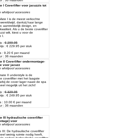
ur : 36 maanden
 I Coverlifter voor jacuzzis tot
 whirlpool accesoires
ate I is de meest verkochte
r wereldwijd, dankzij haar lange
, aantrekkelijk design, en
kwaliteit. Als u de beste coverlifter
zzi wilt, kiest u voor de
 I.
js :
€ 299.95
ijs : € 229.95 per stuk
js : 9.20 € per maand
ur : 36 maanden
 II Coverlifter ondermontage-
e voor jacuzz
 whirlpool accesoires
ate II understyle is de
e coverlifter met het laagste
arbij de cover lager naast de spa
eel mogelijk uit het zicht!
js :
€ 329.95
ijs : € 249.95 per stuk
js : 10.00 € per maand
ur : 36 maanden
 III hydraulische coverlifter
ntage) voor
 whirlpool accesoires
III: De hydraulische coverlifter
eel weinig ruimte nodig heeft,
le andere hydraulische coverlifter