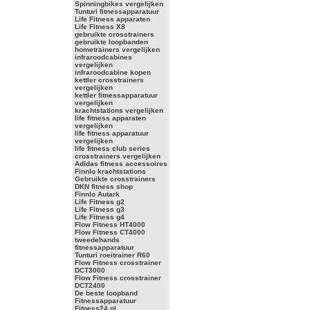
Spinningbikes vergelijken
Tunturi fitnessapparatuur
Life Fitness apparaten
Life Fitness X8
gebruikte crosstrainers
gebruikte loopbanden
hometrainers vergelijken
infraroodcabines
vergelijken
infraroodcabine kopen
kettler crosstrainers
vergelijken
kettler fitnessapparatuur
vergelijken
krachtstations vergelijken
life fitness apparaten
vergelijken
life fitness apparatuur
vergelijken
life fitness club series
crosstrainers vergelijken
Adidas fitness accessoires
Finnlo krachtstations
Gebruikte crosstrainers
DKN fitness shop
Finnlo Autark
Life Fitness g2
Life Fitness g3
Life Fitness g4
Flow Fitness HT4000
Flow Fitness CT4000
tweedehands
fitnessapparatuur
Tunturi roeitrainer R60
Flow Fitness crosstrainer
DCT3000
Flow Fitness crosstrainer
DCT2400
De beste loopband
Fitnessapparatuur
Fitness24.nl