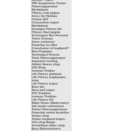
TRX Suspension Trainer
Fitnessapparatuur
Marktplaats
Fitness Link pagina
Asics Gel Nimbus
Octane Q47
Crosstrainer kopen
Marktplaats
Kamagon Fitness bal
Fitness Start pagina
Technogym Run Personal
Timex Ironman
Asics schoenen
Powerbar Iso Max
Crosstrainer of loopband?
Born Peptopro
Technogym Kinesis
Thuis fitnessapparatuur
duursport voeding
Adidas fitness shop
2XU Shop
Ironman Triatlon
Life Fitness platinum
Life Fitness loopbanden
shop
Life Fitness kopen
Bosu bal
Bosu ball kopen
2XU Triathlon
Ironman Triathlon
Life Fitness GX
Water Rower (Waterrower)
2de hands roeitrainers
Tunturi fitnessapparatuur
Powerbar online bestellen
Tunturi shop
Tunturi loopband kopen
2XU shop Belgie
Verstelbare halter shop
Bosu Balanstrainers