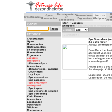
Hartslagmeters
K
Gyms
Hometrainers
Jacuzzis
Crosstrainers
en
Fi
Homestudios
Ergometers
Whirlpools
accessoires
Acce
Start
>
Jacuzzis
ZOEKEN
Whirlpools
> Spa Smartdeck ondergrond
Geslacht :
CATEGORIE
( 2 artikelen )
Crosstrainers
Spa Smartdeck jacu
Gyms
2.5 x 2.5 meter
Homestudios
Jacuzzi en whirlpool
Hartslagmeters
en accessoires
SmartDeck: Het kos
Hometrainers
alternatief voor ee
Ergometers
terras en biedt de p
Jacuzzis
het aanleggen van 
Whirlpools
spa ondergrond!
-
4SeasonsSpa -
Accesoires
Advies-prijs :
€ 599.
-
4SeasonsSpa - Jacuzzis
Sanden-prijs : € 499
-
Coverlifters
-
Lay Z spa
Lease-prijs : 20.00
-
Spa accesoires
Lease-duur : 36 m
-
Spa parasols
- Spa Smartdeck
ondergrond
-
Spa trapjes
-
Spa veiligheids steunen
-
Spa verlichting
Klein Fitness
Accesoires
Loopbanden
Powerplate
Trilplaten
Roeitrainers