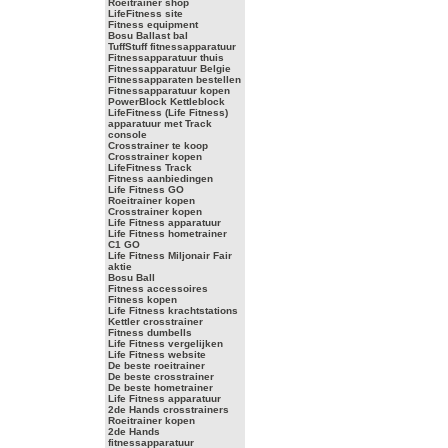
Roeitrainer shop
LifeFitness site
Fitness equipment
Bosu Ballast bal
TuffStuff fitnessapparatuur
Fitnessapparatuur thuis
Fitnessapparatuur Belgie
Fitnessapparaten bestellen
Fitnessapparatuur kopen
PowerBlock Kettleblock
LifeFitness (Life Fitness)
apparatuur met Track
console
Crosstrainer te koop
Crosstrainer kopen
LifeFitness Track
Fitness aanbiedingen
Life Fitness GO
Roeitrainer kopen
Crosstrainer kopen
Life Fitness apparatuur
Life Fitness hometrainer
C1 GO
Life Fitness Miljonair Fair
aktie
Bosu Ball
Fitness accessoires
Fitness kopen
Life Fitness krachtstations
Kettler crosstrainer
Fitness dumbells
Life Fitness vergelijken
Life Fitness website
De beste roeitrainer
De beste crosstrainer
De beste hometrainer
Life Fitness apparatuur
2de Hands crosstrainers
Roeitrainer kopen
2de Hands
fitnessapparatuur