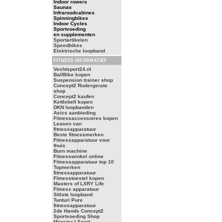
Indoor rowers
Saunas
Infraroodcabines
Spinningbikes
Indoor Cycles
Sportvoeding
en supplementen
Sportartikelen
Speedbikes
Elektrische loopband
FITNESS INFORMATIEF
Vechtsport24.nl
BallBike kopen
Suspension trainer shop
Concept2 Rudergerate
shop
Concept2 kaufen
Kettlebell kopen
DKN loopbanden
Asics aanbieding
Fitnessaccessoires kopen
Leasen van
fitnessapparatuur
Beste fitnessmerken
Fitnessapparatuur voor
thuis
Burn machine
Fitnesswinkel online
Fitnessapparatuur top 10
Topmerken
fitnessapparatuur
Fitnesstoestel kopen
Masters of LXRY Life
Fitness apparatuur
Stilste loopband
Tunturi Pure
fitnessapparatuur
2de Hands Concept2
Sportvoeding Shop
Monster I Sport