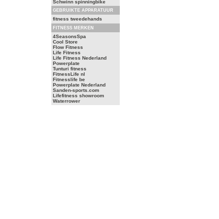
Schwinn spinningbike
GEBRUIKTE APPARATUUR
fitness tweedehands
FITNESS MERKEN
4SeasonsSpa
Cool Store
Flow Fitness
Life Fitness
Life Fitness Nederland
Powerplate
Tunturi fitness
FitnessLife nl
Fitnesslife be
Powerplate Nederland
Sanden-sports.com
Lifefitness showroom
Waterrower