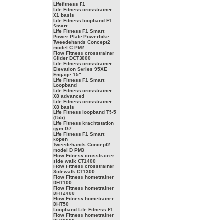
Lifefitness F1
Life Fitness crosstrainer
X1 basis
Life Fitness loopband F1
Smart
Life Fitness F1 Smart
Power Plate Powerbike
Tweedehands Concept2
model C PM2
Flow Fitness crosstrainer
Glider DCT3000
Life Fitness crosstrainer
Elevation Series 95XE
Engage 15"
Life Fitness F1 Smart
Loopband
Life Fitness crosstrainer
X8 advanced
Life Fitness crosstrainer
X8 basis
Life Fitness loopband T5-5
(T55)
Life Fitness krachtstation
gym G7
Life Fitness F1 Smart
kopen
Tweedehands Concept2
model D PM3
Flow Fitness crosstrainer
side walk CT1400
Flow Fitness crosstrainer
Sidewalk CT1300
Flow Fitness hometrainer
DHT100
Flow Fitness hometrainer
DHT2400
Flow Fitness hometrainer
DHT50
Loopband Life Fitness F1
Flow Fitness hometrainer