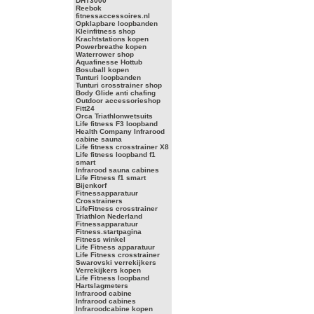
DHT3000
Reebok
fitnessaccessoires.nl
Opklapbare loopbanden
Kleinfitness shop
Krachtstations kopen
Powerbreathe kopen
Waterrower shop
Aquafinesse Hottub
Bosuball kopen
Tunturi loopbanden
Tunturi crosstrainer shop
Body Glide anti chafing
Outdoor accessorieshop
Fitt24
Orca Triathlonwetsuits
Life fitness F3 loopband
Health Company Infrarood
cabine sauna
Life fitness crosstrainer X8
Life fitness loopband f1
smart
Infrarood sauna cabines
Life Fitness f1 smart
Bijenkorf
Fitnessapparatuur
Crosstrainers
LifeFitness crosstrainer
Triathlon Nederland
Fitnessapparatuur
Fitness.startpagina
Fitness winkel
Life Fitness apparatuur
Life Fitness crosstrainer
Swarovski verrekijkers
Verrekijkers kopen
Life Fitness loopband
Hartslagmeters
Infrarood cabine
Infrarood cabines
Infraroodcabine kopen