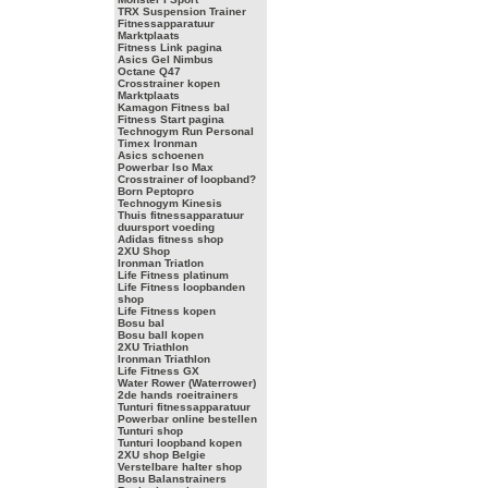
TRX Suspension Trainer
Fitnessapparatuur
Marktplaats
Fitness Link pagina
Asics Gel Nimbus
Octane Q47
Crosstrainer kopen
Marktplaats
Kamagon Fitness bal
Fitness Start pagina
Technogym Run Personal
Timex Ironman
Asics schoenen
Powerbar Iso Max
Crosstrainer of loopband?
Born Peptopro
Technogym Kinesis
Thuis fitnessapparatuur
duursport voeding
Adidas fitness shop
2XU Shop
Ironman Triatlon
Life Fitness platinum
Life Fitness loopbanden
shop
Life Fitness kopen
Bosu bal
Bosu ball kopen
2XU Triathlon
Ironman Triathlon
Life Fitness GX
Water Rower (Waterrower)
2de hands roeitrainers
Tunturi fitnessapparatuur
Powerbar online bestellen
Tunturi shop
Tunturi loopband kopen
2XU shop Belgie
Verstelbare halter shop
Bosu Balanstrainers