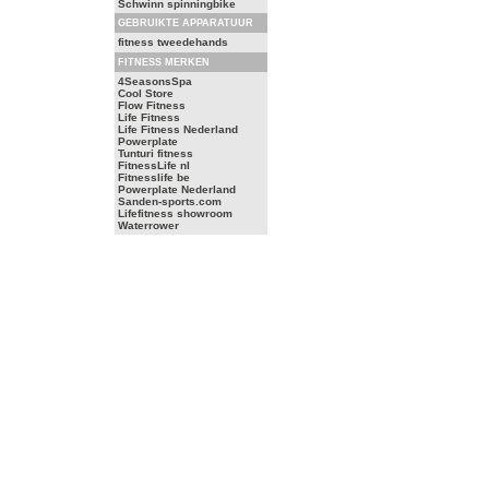
Schwinn spinningbike
GEBRUIKTE APPARATUUR
fitness tweedehands
FITNESS MERKEN
4SeasonsSpa
Cool Store
Flow Fitness
Life Fitness
Life Fitness Nederland
Powerplate
Tunturi fitness
FitnessLife nl
Fitnesslife be
Powerplate Nederland
Sanden-sports.com
Lifefitness showroom
Waterrower