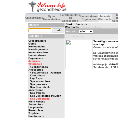
Hartslagmeters
K
Gyms
Hometrainers
Jacuzzis
Crosstrainers
en
Fi
Homestudios
Ergometers
Whirlpools
accessoires
Acce
Start
>
Jacuzzis
ZOEKEN
Whirlpools
> Spa verlichting
Geslacht :
CATEGORIE
( 2 artikelen )
Crosstrainers
SmartLight zonne-e
Gyms
spa trap
Homestudios
Jacuzzi en whirlpool
Hartslagmeters
en accessoires
De Smartdrawer is i
Hometrainers
van spa chemicaliën
Ergometers
schoonmaakmiddelen
Jacuzzis
Whirlpools
Advies-prijs :
€ 89.9
-
4SeasonsSpa -
Sanden-prijs : € 59.
Accesoires
-
4SeasonsSpa - Jacuzzis
-
Coverlifters
-
Lay Z spa
-
Spa accesoires
-
Spa parasols
-
Spa Smartdeck
ondergrond
-
Spa trapjes
-
Spa veiligheids steunen
- Spa verlichting
Klein Fitness
Accesoires
Loopbanden
Powerplate
Trilplaten
Roeitrainers