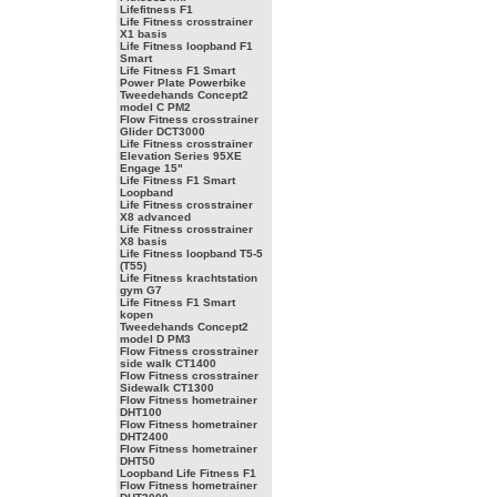
Lifefitness F1
Life Fitness crosstrainer
X1 basis
Life Fitness loopband F1
Smart
Life Fitness F1 Smart
Power Plate Powerbike
Tweedehands Concept2
model C PM2
Flow Fitness crosstrainer
Glider DCT3000
Life Fitness crosstrainer
Elevation Series 95XE
Engage 15"
Life Fitness F1 Smart
Loopband
Life Fitness crosstrainer
X8 advanced
Life Fitness crosstrainer
X8 basis
Life Fitness loopband T5-5
(T55)
Life Fitness krachtstation
gym G7
Life Fitness F1 Smart
kopen
Tweedehands Concept2
model D PM3
Flow Fitness crosstrainer
side walk CT1400
Flow Fitness crosstrainer
Sidewalk CT1300
Flow Fitness hometrainer
DHT100
Flow Fitness hometrainer
DHT2400
Flow Fitness hometrainer
DHT50
Loopband Life Fitness F1
Flow Fitness hometrainer