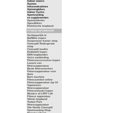
Indoor rowers
Saunas
Infraroodcabines
Spinningbikes
Indoor Cycles
Sportvoeding
en supplementen
Sportartikelen
Speedbikes
Elektrische loopband
FITNESS INFORMATIEF
Vechtsport24.nl
BallBike kopen
Suspension trainer shop
Concept2 Rudergerate
shop
Concept2 kaufen
Kettlebell kopen
DKN loopbanden
Asics aanbieding
Fitnessaccessoires kopen
Leasen van
fitnessapparatuur
Beste fitnessmerken
Fitnessapparatuur voor
thuis
Burn machine
Fitnesswinkel online
Fitnessapparatuur top 10
Topmerken
fitnessapparatuur
Fitnesstoestel kopen
Masters of LXRY Life
Fitness apparatuur
Stilste loopband
Tunturi Pure
fitnessapparatuur
2de Hands Concept2
Sportvoeding Shop
Monster I Sport