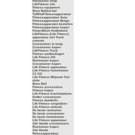
Roeitrainer shop
LifeFitness site
Fitness equipment
Bosu Ballast bal
TuffStuff fitnessapparatuur
Fitnessapparatuur thuis
Fitnessapparatuur Belgie
Fitnessapparaten bestellen
Fitnessapparatuur kopen
PowerBlock Kettleblock
LifeFitness (Life Fitness)
apparatuur met Track
console
Crosstrainer te koop
Crosstrainer kopen
LifeFitness Track
Fitness aanbiedingen
Life Fitness GO
Roeitrainer kopen
Crosstrainer kopen
Life Fitness apparatuur
Life Fitness hometrainer
C1 GO
Life Fitness Miljonair Fair
aktie
Bosu Ball
Fitness accessoires
Fitness kopen
Life Fitness krachtstations
Kettler crosstrainer
Fitness dumbells
Life Fitness vergelijken
Life Fitness website
De beste roeitrainer
De beste crosstrainer
De beste hometrainer
Life Fitness apparatuur
2de Hands crosstrainers
Roeitrainer kopen
2de Hands
fitnessapparatuur