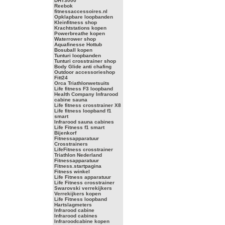
DHT3000
Reebok
fitnessaccessoires.nl
Opklapbare loopbanden
Kleinfitness shop
Krachtstations kopen
Powerbreathe kopen
Waterrower shop
Aquafinesse Hottub
Bosuball kopen
Tunturi loopbanden
Tunturi crosstrainer shop
Body Glide anti chafing
Outdoor accessorieshop
Fitt24
Orca Triathlonwetsuits
Life fitness F3 loopband
Health Company Infrarood
cabine sauna
Life fitness crosstrainer X8
Life fitness loopband f1
smart
Infrarood sauna cabines
Life Fitness f1 smart
Bijenkorf
Fitnessapparatuur
Crosstrainers
LifeFitness crosstrainer
Triathlon Nederland
Fitnessapparatuur
Fitness.startpagina
Fitness winkel
Life Fitness apparatuur
Life Fitness crosstrainer
Swarovski verrekijkers
Verrekijkers kopen
Life Fitness loopband
Hartslagmeters
Infrarood cabine
Infrarood cabines
Infraroodcabine kopen