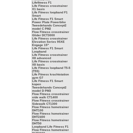
Lifefitness F1
Life Fitness crosstrainer
X1 basis
Life Fitness loopband F1
Smart
Life Fitness F1 Smart
Power Plate Powerbike
Tweedehands Concept2
model C PM2
Flow Fitness crosstrainer
Glider DCT3000
Life Fitness crosstrainer
Elevation Series 95XE
Engage 15"
Life Fitness F1 Smart
Loopband
Life Fitness crosstrainer
X8 advanced
Life Fitness crosstrainer
X8 basis
Life Fitness loopband T5-5
(T55)
Life Fitness krachtstation
gym G7
Life Fitness F1 Smart
kopen
Tweedehands Concept2
model D PM3
Flow Fitness crosstrainer
side walk CT1400
Flow Fitness crosstrainer
Sidewalk CT1300
Flow Fitness hometrainer
DHT100
Flow Fitness hometrainer
DHT2400
Flow Fitness hometrainer
DHT50
Loopband Life Fitness F1
Flow Fitness hometrainer