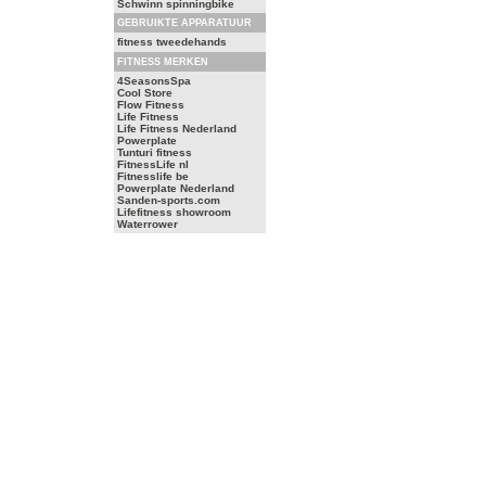
Schwinn spinningbike
GEBRUIKTE APPARATUUR
fitness tweedehands
FITNESS MERKEN
4SeasonsSpa
Cool Store
Flow Fitness
Life Fitness
Life Fitness Nederland
Powerplate
Tunturi fitness
FitnessLife nl
Fitnesslife be
Powerplate Nederland
Sanden-sports.com
Lifefitness showroom
Waterrower