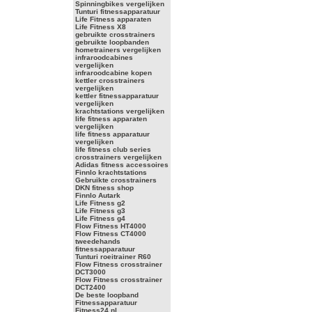
Spinningbikes vergelijken
Tunturi fitnessapparatuur
Life Fitness apparaten
Life Fitness X8
gebruikte crosstrainers
gebruikte loopbanden
hometrainers vergelijken
infraroodcabines
vergelijken
infraroodcabine kopen
kettler crosstrainers
vergelijken
kettler fitnessapparatuur
vergelijken
krachtstations vergelijken
life fitness apparaten
vergelijken
life fitness apparatuur
vergelijken
life fitness club series
crosstrainers vergelijken
Adidas fitness accessoires
Finnlo krachtstations
Gebruikte crosstrainers
DKN fitness shop
Finnlo Autark
Life Fitness g2
Life Fitness g3
Life Fitness g4
Flow Fitness HT4000
Flow Fitness CT4000
tweedehands
fitnessapparatuur
Tunturi roeitrainer R60
Flow Fitness crosstrainer
DCT3000
Flow Fitness crosstrainer
DCT2400
De beste loopband
Fitnessapparatuur
Fitness24.nl