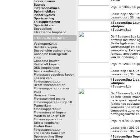
aantal
Indoor rowers
Saunas
Prijs : € 13999.00 p
Infraroodcabines
Spinningbikes
Lease-prijs : 559.9
Indoor Cycles
Lease-duur : 36 m
Sportvoeding
en supplementen
4SeasonsSpa Laura 
Sportartikelen
whirlpool
Speedbikes
4SeasonsSpa
Elektrische loopband
De 4SeasonsSpa Lau
FITNESS INFORMATIEF
ontwerp met twee lig
Beide ligplaatsen h
Vechtsport24.nl
voetmassage en een
BallBike kopen
vormgeving. De impact
Suspension trainer shop
formaat, zorgt voor
Concept2 Rudergerate
van de onderrug o
shop
Concept2 kaufen
Prijs : € 12899.00 p
Kettlebell kopen
DKN loopbanden
Lease-prijs : 515.9
Asics aanbieding
Lease-duur : 36 m
Fitnessaccessoires kopen
Leasen van
4SeasonsSpa Lisa 3
fitnessapparatuur
whirlpool
Beste fitnessmerken
4SeasonsSpa
Fitnessapparatuur voor
thuis
De 4SeasonsSpa Lis
Burn machine
de hele familie maa
Fitnesswinkel online
deze spa in vrijwel i
Fitnessapparatuur top 10
(dak)terras geplaat
Topmerken
kenmerkende strak
fitnessapparatuur
vormgeving zorgt vo
Fitnesstoestel kopen
bewegingsruimte en 
Masters of LXRY Life
Fitness apparatuur
Prijs : € 9799.00 per
Stilste loopband
Tunturi Pure
Lease-prijs : 391.9
fitnessapparatuur
Lease-duur : 36 m
2de Hands Concept2
Sportvoeding Shop
4SeasonsSpa Sophia
Monster I Sport
whirlpool