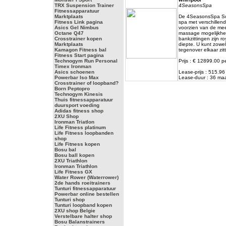
TRX Suspension Trainer
4SeasonsSpa
Fitnessapparatuur
Marktplaats
De 4SeasonsSpa Sop
Fitness Link pagina
spa met verschillend
Asics Gel Nimbus
voorzien van de me
Octane Q47
massage mogelijkhe
Crosstrainer kopen
bankzittingen zijn ro
Marktplaats
diepte. U kunt zowel
Kamagon Fitness bal
tegenover elkaar zit
Fitness Start pagina
Technogym Run Personal
Prijs : € 12899.00 p
Timex Ironman
Asics schoenen
Lease-prijs : 515.9
Powerbar Iso Max
Lease-duur : 36 m
Crosstrainer of loopband?
Born Peptopro
Technogym Kinesis
Thuis fitnessapparatuur
duursport voeding
Adidas fitness shop
2XU Shop
Ironman Triatlon
Life Fitness platinum
Life Fitness loopbanden
shop
Life Fitness kopen
Bosu bal
Bosu ball kopen
2XU Triathlon
Ironman Triathlon
Life Fitness GX
Water Rower (Waterrower)
2de hands roeitrainers
Tunturi fitnessapparatuur
Powerbar online bestellen
Tunturi shop
Tunturi loopband kopen
2XU shop Belgie
Verstelbare halter shop
Bosu Balanstrainers