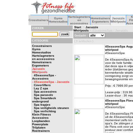
Hartslagmeters
K
Gyms
Hometrainers
Jacuzzis
Crosstrainers
en
Fi
Homestudios
Ergometers
Whirlpools
accessoires
Acce
Start
>
Jacuzzis
ZOEKEN
Whirlpools
> 4SeasonsSpa - Jacuzzis
Geslacht :
CATEGORIE
( 9 artikelen )
Crosstrainers
4SeasonsSpa August
Gyms
whirlpool
Homestudios
4SeasonsSpa
Hartslagmeters
en accessoires
De 4SeasonsSpa Aug
Hometrainers
voor de hele famili
Ergometers
dat deze spa in vrijw
Jacuzzis
ieder (dak)terras ge
Whirlpools
kenmerkende strak
-
4SeasonsSpa -
vormgeving zorgt vo
Accesoires
bewegingsruimte en 
- 4SeasonsSpa - Jacuzzis
-
Coverlifters
Prijs : € 7999.00 per
-
Lay Z spa
-
Spa accesoires
Lease-prijs : 319.9
-
Spa parasols
Lease-duur : 36 m
-
Spa Smartdeck
4SeasonsSpa Flora 
ondergrond
whirlpool
-
Spa trapjes
4SeasonsSpa
-
Spa veiligheids steunen
-
Spa verlichting
De 4SeasonsSpa Flor
Klein Fitness
uit de 4SeasonsSpa 
Accesoires
momenteel zelfs tot 
Loopbanden
spa’s. De zittingen z
Powerplate
de Flora ook voor p
Trilplaten
postuur zeer comfort
Roeitrainers