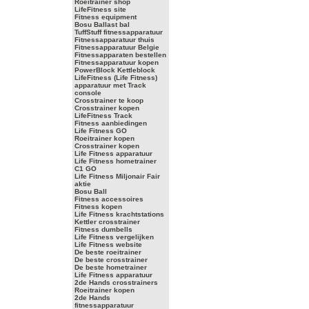
Roeitrainer shop
LifeFitness site
Fitness equipment
Bosu Ballast bal
TuffStuff fitnessapparatuur
Fitnessapparatuur thuis
Fitnessapparatuur Belgie
Fitnessapparaten bestellen
Fitnessapparatuur kopen
PowerBlock Kettleblock
LifeFitness (Life Fitness)
apparatuur met Track
console
Crosstrainer te koop
Crosstrainer kopen
LifeFitness Track
Fitness aanbiedingen
Life Fitness GO
Roeitrainer kopen
Crosstrainer kopen
Life Fitness apparatuur
Life Fitness hometrainer
C1 GO
Life Fitness Miljonair Fair
aktie
Bosu Ball
Fitness accessoires
Fitness kopen
Life Fitness krachtstations
Kettler crosstrainer
Fitness dumbells
Life Fitness vergelijken
Life Fitness website
De beste roeitrainer
De beste crosstrainer
De beste hometrainer
Life Fitness apparatuur
2de Hands crosstrainers
Roeitrainer kopen
2de Hands
fitnessapparatuur