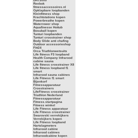
DHT3000
Reebok
fitnessaccessoires.nl
Opklapbare loopbanden
Kleinfitness shop
Krachtstations kopen
Powerbreathe kopen
Waterrower shop
Aquafinesse Hottub
Bosuball kopen
Tunturi loopbanden
Tunturi crosstrainer shop
Body Glide anti chafing
Outdoor accessorieshop
Fitt24
Orca Triathlonwetsuits
Life fitness F3 loopband
Health Company Infrarood
cabine sauna
Life fitness crosstrainer X8
Life fitness loopband f1
smart
Infrarood sauna cabines
Life Fitness f1 smart
Bijenkorf
Fitnessapparatuur
Crosstrainers
LifeFitness crosstrainer
Triathlon Nederland
Fitnessapparatuur
Fitness.startpagina
Fitness winkel
Life Fitness apparatuur
Life Fitness crosstrainer
Swarovski verrekijkers
Verrekijkers kopen
Life Fitness loopband
Hartslagmeters
Infrarood cabine
Infrarood cabines
Infraroodcabine kopen