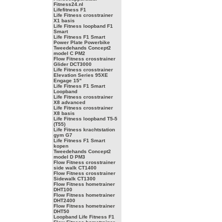
Fitness24.nl
Lifefitness F1
Life Fitness crosstrainer
X1 basis
Life Fitness loopband F1
Smart
Life Fitness F1 Smart
Power Plate Powerbike
Tweedehands Concept2
model C PM2
Flow Fitness crosstrainer
Glider DCT3000
Life Fitness crosstrainer
Elevation Series 95XE
Engage 15"
Life Fitness F1 Smart
Loopband
Life Fitness crosstrainer
X8 advanced
Life Fitness crosstrainer
X8 basis
Life Fitness loopband T5-5
(T55)
Life Fitness krachtstation
gym G7
Life Fitness F1 Smart
kopen
Tweedehands Concept2
model D PM3
Flow Fitness crosstrainer
side walk CT1400
Flow Fitness crosstrainer
Sidewalk CT1300
Flow Fitness hometrainer
DHT100
Flow Fitness hometrainer
DHT2400
Flow Fitness hometrainer
DHT50
Loopband Life Fitness F1