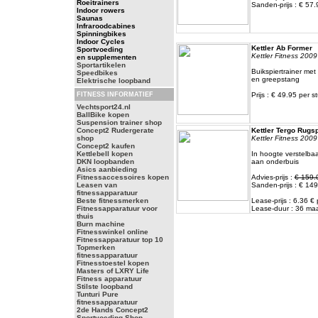
Roeitrainers
Sanden-prijs : € 57.
Indoor rowers
Saunas
Infraroodcabines
Spinningbikes
Indoor Cycles
Kettler Ab Former
Sportvoeding
Kettler Fitness 2009
en supplementen
Sportartikelen
Buikspiertrainer me
Speedbikes
en greepstang
Elektrische loopband
FITNESS INFORMATIEF
Prijs : € 49.95 per s
Vechtsport24.nl
BallBike kopen
Suspension trainer shop
Concept2 Rudergerate
Kettler Tergo Rugs
shop
Kettler Fitness 2009
Concept2 kaufen
Kettlebell kopen
In hoogte verstelbaa
DKN loopbanden
aan onderbuis
Asics aanbieding
Fitnessaccessoires kopen
Advies-prijs :
€ 159.
Leasen van
Sanden-prijs : € 149
fitnessapparatuur
Beste fitnessmerken
Lease-prijs : 6.36 
Fitnessapparatuur voor
Lease-duur : 36 m
thuis
Burn machine
Fitnesswinkel online
Fitnessapparatuur top 10
Topmerken
fitnessapparatuur
Fitnesstoestel kopen
Masters of LXRY Life
Fitness apparatuur
Stilste loopband
Tunturi Pure
fitnessapparatuur
2de Hands Concept2
Sportvoeding Shop