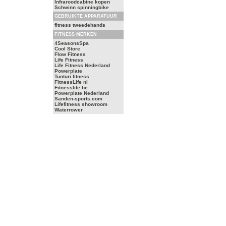
Infraroodcabine kopen
Schwinn spinningbike
GEBRUIKTE APPARATUUR
fitness tweedehands
FITNESS MERKEN
4SeasonsSpa
Cool Store
Flow Fitness
Life Fitness
Life Fitness Nederland
Powerplate
Tunturi fitness
FitnessLife nl
Fitnesslife be
Powerplate Nederland
Sanden-sports.com
Lifefitness showroom
Waterrower