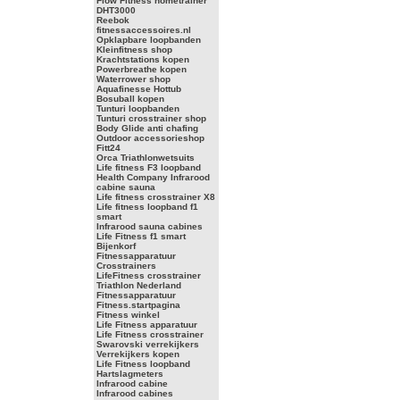
Flow Fitness hometrainer
DHT3000
Reebok
fitnessaccessoires.nl
Opklapbare loopbanden
Kleinfitness shop
Krachtstations kopen
Powerbreathe kopen
Waterrower shop
Aquafinesse Hottub
Bosuball kopen
Tunturi loopbanden
Tunturi crosstrainer shop
Body Glide anti chafing
Outdoor accessorieshop
Fitt24
Orca Triathlonwetsuits
Life fitness F3 loopband
Health Company Infrarood
cabine sauna
Life fitness crosstrainer X8
Life fitness loopband f1
smart
Infrarood sauna cabines
Life Fitness f1 smart
Bijenkorf
Fitnessapparatuur
Crosstrainers
LifeFitness crosstrainer
Triathlon Nederland
Fitnessapparatuur
Fitness.startpagina
Fitness winkel
Life Fitness apparatuur
Life Fitness crosstrainer
Swarovski verrekijkers
Verrekijkers kopen
Life Fitness loopband
Hartslagmeters
Infrarood cabine
Infrarood cabines