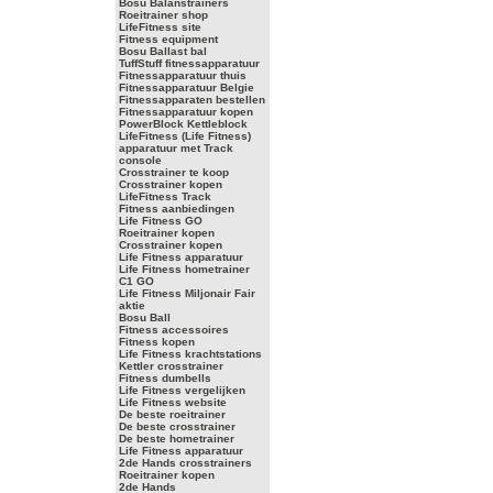
Bosu Balanstrainers
Roeitrainer shop
LifeFitness site
Fitness equipment
Bosu Ballast bal
TuffStuff fitnessapparatuur
Fitnessapparatuur thuis
Fitnessapparatuur Belgie
Fitnessapparaten bestellen
Fitnessapparatuur kopen
PowerBlock Kettleblock
LifeFitness (Life Fitness)
apparatuur met Track
console
Crosstrainer te koop
Crosstrainer kopen
LifeFitness Track
Fitness aanbiedingen
Life Fitness GO
Roeitrainer kopen
Crosstrainer kopen
Life Fitness apparatuur
Life Fitness hometrainer
C1 GO
Life Fitness Miljonair Fair
aktie
Bosu Ball
Fitness accessoires
Fitness kopen
Life Fitness krachtstations
Kettler crosstrainer
Fitness dumbells
Life Fitness vergelijken
Life Fitness website
De beste roeitrainer
De beste crosstrainer
De beste hometrainer
Life Fitness apparatuur
2de Hands crosstrainers
Roeitrainer kopen
2de Hands