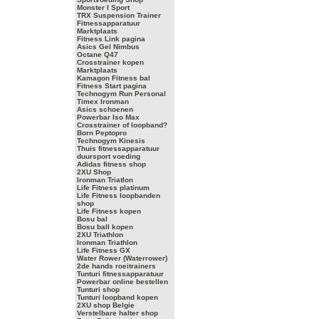
Monster I Sport
TRX Suspension Trainer
Fitnessapparatuur
Marktplaats
Fitness Link pagina
Asics Gel Nimbus
Octane Q47
Crosstrainer kopen
Marktplaats
Kamagon Fitness bal
Fitness Start pagina
Technogym Run Personal
Timex Ironman
Asics schoenen
Powerbar Iso Max
Crosstrainer of loopband?
Born Peptopro
Technogym Kinesis
Thuis fitnessapparatuur
duursport voeding
Adidas fitness shop
2XU Shop
Ironman Triatlon
Life Fitness platinum
Life Fitness loopbanden
shop
Life Fitness kopen
Bosu bal
Bosu ball kopen
2XU Triathlon
Ironman Triathlon
Life Fitness GX
Water Rower (Waterrower)
2de hands roeitrainers
Tunturi fitnessapparatuur
Powerbar online bestellen
Tunturi shop
Tunturi loopband kopen
2XU shop Belgie
Verstelbare halter shop