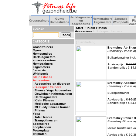
Hartslagmeters
K
Gyms
Hometrainers
Jacuzzis
Crosstrainers
en
Fi
Homestudios
Ergometers
Whirlpools
accessoires
Acce
Start
>
Klein Fitness
ZOEKEN
Accesoires
> Buikspier trainers
CATEGORIE
( 9 artikelen )
Crosstrainers
Bremshey Ab-Shap
Gyms
Bremshey Fitness a
Homestudios
Hartslagmeters
Buikspiertrainer incl
en accessoires
Hometrainers
Advies-prijs :
€ 35.5
Ergometers
Sanden-prijs : € 34.
Jacuzzis
Whirlpools
Klein Fitness
Accesoires
Bremshey Abdomina
-
Accesoires en diversen
Bremshey Fitness a
- Buikspier trainers
-
Fitness Yoga Accesoires
Buikspiertrainer
-
Gewichten Halterstangen
-
Hartslagmeters
Advies-prijs :
€ 89.2
-
Klein Fitness
Sanden-prijs : € 84.
-
Medische apparatuur
-
MFT - My FitnessTrainer
-
Pilates
Yoga
-
Tafel Tennis
Bremshey Power Ro
-
Trampolines en
Bremshey Fitness a
accesoires
Loopbanden
Ideale buiktrainer vo
Powerplate
Trilplaten
Advies-prijs :
€ 59.3