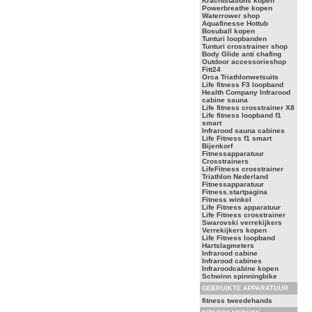
Krachtstations kopen
Powerbreathe kopen
Waterrower shop
Aquafinesse Hottub
Bosuball kopen
Tunturi loopbanden
Tunturi crosstrainer shop
Body Glide anti chafing
Outdoor accessorieshop
Fitt24
Orca Triathlonwetsuits
Life fitness F3 loopband
Health Company Infrarood
cabine sauna
Life fitness crosstrainer X8
Life fitness loopband f1
smart
Infrarood sauna cabines
Life Fitness f1 smart
Bijenkorf
Fitnessapparatuur
Crosstrainers
LifeFitness crosstrainer
Triathlon Nederland
Fitnessapparatuur
Fitness.startpagina
Fitness winkel
Life Fitness apparatuur
Life Fitness crosstrainer
Swarovski verrekijkers
Verrekijkers kopen
Life Fitness loopband
Hartslagmeters
Infrarood cabine
Infrarood cabines
Infraroodcabine kopen
Schwinn spinningbike
GEBRUIKTE APPARATUUR
fitness tweedehands