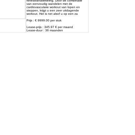
fitnessfanatiekeling. Door de combinatie
van eenvoudig wandelen met de
cardiovasculaire workout van lopen en
steppen, krijgt u een zeer uitdagende
workout. Het is net alsof u op een za
Prijs : € 9999.00 per stuk
Lease-prijs : 345.97 € per maand
Lease-duur : 36 maanden