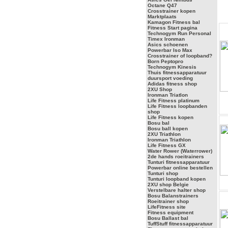
Octane Q47
Crosstrainer kopen
Marktplaats
Kamagon Fitness bal
Fitness Start pagina
Technogym Run Personal
Timex Ironman
Asics schoenen
Powerbar Iso Max
Crosstrainer of loopband?
Born Peptopro
Technogym Kinesis
Thuis fitnessapparatuur
duursport voeding
Adidas fitness shop
2XU Shop
Ironman Triatlon
Life Fitness platinum
Life Fitness loopbanden
shop
Life Fitness kopen
Bosu bal
Bosu ball kopen
2XU Triathlon
Ironman Triathlon
Life Fitness GX
Water Rower (Waterrower)
2de hands roeitrainers
Tunturi fitnessapparatuur
Powerbar online bestellen
Tunturi shop
Tunturi loopband kopen
2XU shop Belgie
Verstelbare halter shop
Bosu Balanstrainers
Roeitrainer shop
LifeFitness site
Fitness equipment
Bosu Ballast bal
TuffStuff fitnessapparatuur