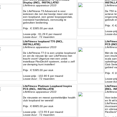
Display (INCL. INSTALLATIE!
INSTALLA
Lifefitness apparatuur 2010
Lifefitne
De LifeFitness T3 Advanced is voor
De T50 is
iedereen die net dat beetje meer eist van
actieve le
een loopband, een groter loopoppervlak,
ongecompl
oversized handlebars, eenvoudig te
gebruik e
gebruiken bediening
Prijs : € 
Prijs : € 3395.00 per stuk
Lease-pri
Lease-prijs : 61.29 € per maand
Lease-du
Lease-duur : 72 maanden
LifeFitness loopband T70 (INCL.
LifeFitn
INSTALLATIE)
PCS (INC
Lifefitness apparatuur 2010
Lifefitne
De LifeFitness T7-0 is een unieke loopband
Met de me
en zet de nieuwe lijn van LifeFitness met
een intuï
kracht voort! Uitgerust met een uniek
scala aan
instelbaar FlexDeck® systeem, zodat u zelf
opleiding
uw demping kunt instellen!
Club Serie
gebied va
Prijs : € 5395.00 per stuk
Prijs : € 
Lease-prijs : 102.90 € per maand
Lease-duur : 72 maanden
Lease-pri
Lease-du
LifeFitness Platinum Loopband Inspire
LifeFitn
PCS (INCL. INSTALLATIE
(INCL. IN
Lifefitness apparatuur 2010
Lifefitne
De nieuwste en meest aantrekkelijke health
Voor ieder
club loopband ter wereld!
en fit wil
LifeFitnes
Prijs : € 8995.00 per stuk
duurzaam 
en uitera
Lease-prijs : 172.55 € per maand
FlexDeck™
Lease-duur : 72 maanden