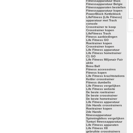
Fitnessapparatuur thuis
Fitnessapparatuur Belgie
Fitnessapparaten bestellen
Fitnessapparatuur kopen
PowerBlock Kettleblock
LifeFitness (Life Fitness)
apparatuur met Track
console
Crosstrainer te koop
Crosstrainer kopen
LifeFitness Track
Fitness aanbiedingen
Life Fitness GO
Roeitrainer kopen
Crosstrainer kopen
Life Fitness apparatuur
Life Fitness hometrainer
C1 GO
Life Fitness Miljonair Fair
aktie
Bosu Ball
Fitness accessoires
Fitness kopen
Life Fitness krachtstations
Kettler crosstrainer
Fitness dumbells
Life Fitness vergelijken
Life Fitness website
De beste roeitrainer
De beste crosstrainer
De beste hometrainer
Life Fitness apparatuur
2de Hands crosstrainers
Roeitrainer kopen
2de Hands
fitnessapparatuur
Spinningbikes vergelijken
Tunturi fitnessapparatuur
Life Fitness apparaten
Life Fitness X8
gebruikte crosstrainers