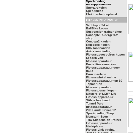
Sportvoeding
en supplementen
Sportartikelen
Speedbikes
Elektrische loopband
FITNESS INFORMATIEF
Vechtsport24.nl
BallBike kopen
Suspension trainer shop
Concept2 Rudergerate
shop
Concept2 kaufen
Kettlebell kopen
DKN loopbanden
Asics aanbieding
Fitnessaccessoires kopen
Leasen van
fitnessapparatuur
Beste fitnessmerken
Fitnessapparatuur voor
thuis
Burn machine
Fitnesswinkel online
Fitnessapparatuur top 10
Topmerken
fitnessapparatuur
Fitnesstoestel kopen
Masters of LXRY Life
Fitness apparatuur
Stilste loopband
Tunturi Pure
fitnessapparatuur
2de Hands Concept2
Sportvoeding Shop
Monster I Sport
TRX Suspension Trainer
Fitnessapparatuur
Marktplaats
Fitness Link pagina
Asics Gel Nimbus