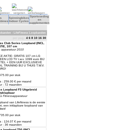
Sportvoeding
s
Spinningbikes
en
abines
Indoor Cycles
supplementen
pbanden - LifeFitness Loopbanden
per pag.:
4
6
8
10
16
30
ess Club Series Loopband (INCL.
TIE, 107 cm
ss apparatuur 2010
KE AKTIE: GRATIS 107 cm LG
EN LCD TV t.w.v. 1099 euro BIJ
STEL + EEN UUR EXCLUSIEVE
 TRAINING BIJ U THUIS T.W.V.
URO!
6475.00 per stuk
js : 259.00 € per maand
ur : 72 maanden
ss Loopband F3 Uitgebreid
Opklapbaar
ess Fitnessapparatuur
pband van Lifefitness is de eerste
ort, een inklapbare loopband van
teit!
3735.00 per stuk
js : 124.07 € per maand
ur : 36 maanden
ss loopband T50 (INCL.