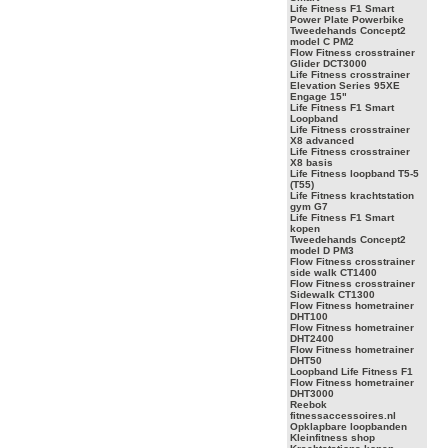
Life Fitness F1 Smart
Power Plate Powerbike
Tweedehands Concept2
model C PM2
Flow Fitness crosstrainer
Glider DCT3000
Life Fitness crosstrainer
Elevation Series 95XE
Engage 15"
Life Fitness F1 Smart
Loopband
Life Fitness crosstrainer
X8 advanced
Life Fitness crosstrainer
X8 basis
Life Fitness loopband T5-5
(T55)
Life Fitness krachtstation
gym G7
Life Fitness F1 Smart
kopen
Tweedehands Concept2
model D PM3
Flow Fitness crosstrainer
side walk CT1400
Flow Fitness crosstrainer
Sidewalk CT1300
Flow Fitness hometrainer
DHT100
Flow Fitness hometrainer
DHT2400
Flow Fitness hometrainer
DHT50
Loopband Life Fitness F1
Flow Fitness hometrainer
DHT3000
Reebok
fitnessaccessoires.nl
Opklapbare loopbanden
Kleinfitness shop