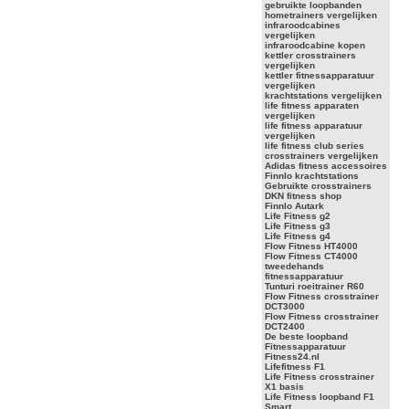
gebruikte loopbanden
hometrainers vergelijken
infraroodcabines
vergelijken
infraroodcabine kopen
kettler crosstrainers
vergelijken
kettler fitnessapparatuur
vergelijken
krachtstations vergelijken
life fitness apparaten
vergelijken
life fitness apparatuur
vergelijken
life fitness club series
crosstrainers vergelijken
Adidas fitness accessoires
Finnlo krachtstations
Gebruikte crosstrainers
DKN fitness shop
Finnlo Autark
Life Fitness g2
Life Fitness g3
Life Fitness g4
Flow Fitness HT4000
Flow Fitness CT4000
tweedehands
fitnessapparatuur
Tunturi roeitrainer R60
Flow Fitness crosstrainer
DCT3000
Flow Fitness crosstrainer
DCT2400
De beste loopband
Fitnessapparatuur
Fitness24.nl
Lifefitness F1
Life Fitness crosstrainer
X1 basis
Life Fitness loopband F1
Smart