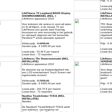
Prijs : € 
Lease-pri
Lease-du
LifeFitness T3 Loopband BASIS Display
LifeFitne
SHOWROOMMODEL (INCL. I
INSTALLA
Lifefitness apparatuur 2010
Lifefitne
Voor iedereen die serieus in vorm wil raken
T55: Bewo
en fit wil blijven, is de nieuwe T3 van
vooruitst
LifeFitness een goede start! Krachtig,
verlichtin
duurzaam en zeer eenvoudig in het gebruik
controlem
en uiteraard uitgerust met het beroemde
uitgebrei
FlexDeck™ schok absorptie systeem!
en andere
Advies-prijs :
€ 2995.00
Prijs : € 
Sanden-prijs : € 2495.00 per stuk
Lease-pri
Lease-prijs : 53.46 € per maand
Lease-du
Lease-duur : 72 maanden
Lifefitness T9e Showroommodel (INCL.
Lifefitne
INSTALLATIE)
VERZEND
Lifefitness apparatuur 2010
Lifefitne
De absolute top op loopbandgebied met
Voor dege
een LCD entertainment Touch Screen met
loopband w
ingebouwde receiver!
hebben om
gaan!
Advies-prijs :
€ 7995.00
Sanden-prijs : € 6495.00 per stuk
Prijs : € 
Lease-prijs : 164.70 € per maand
Lease-pri
Lease-duur : 72 maanden
Lease-du
Nautilus Treadclimber TC916 (INCL.
INSTALLATIE)
Nautilus
De Nautilus® TreadClimber® TC916 werkt
voor iedereen, van beginner tot