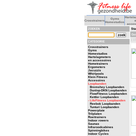
Hartsl
Gyms
Crosstrainers
Homestudios
acces
Sta
ZOEKEN
Ges
( 15
CATEGORIE
Crosstrainers
Gyms
Homestudios
Hartslagmeters
en accessoires
Hometrainers
Ergometers
Jacuzzis
Whirlpools
Klein Fitness
Accesoires
Loopbanden
-
Bremshey Loopbanden
-
Dunlop-DKN Loopbanden
-
FlowFitness Loopbanden
-
Kettler Loopbanden
- LifeFitness Loopbanden
-
Reebok Loopbanden
-
Tunturi Loopbanden
Powerplate
Trilplaten
Roeitrainers
Indoor rowers
Saunas
Infraroodcabines
Spinningbikes
Indoor Cycles