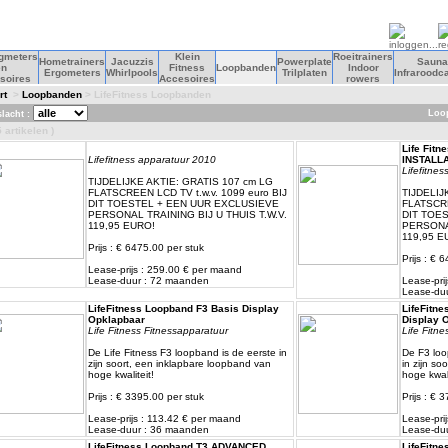
agmeters
Klein
Roeitrainers
Hometrainers
Jacuzzis
Powerplate
Sauna
en
Fitness
Loopbanden
Indoor
Ergometers
Whirlpools
Trilplaten
Infraroodc
soires
Accesoires
rowers
rt
>
Loopbanden
> LifeFitness Loopbanden
Loo
lacht :
 artikelen )
Life Fitn
Lifefitness apparatuur 2010
INSTALLA
Lifefitne
TIJDELIJKE AKTIE: GRATIS 107 cm LG
FLATSCREEN LCD TV t.w.v. 1099 euro BIJ
TIJDELIJ
DIT TOESTEL + EEN UUR EXCLUSIEVE
FLATSCRE
PERSONAL TRAINING BIJ U THUIS T.W.V.
DIT TOE
119,95 EURO!
PERSONAL
119,95 E
Prijs : € 6475.00 per stuk
Prijs : € 
Lease-prijs : 259.00 € per maand
Lease-duur : 72 maanden
Lease-pri
Lease-du
LifeFitness Loopband F3 Basis Display
LifeFitne
Opklapbaar
Display 
Life Fitness Fitnessapparatuur
Life Fitn
De Life Fitness F3 loopband is de eerste in
De F3 loo
zijn soort, een inklapbare loopband van
in zijn so
hoge kwaliteit!
hoge kwali
Prijs : € 3395.00 per stuk
Prijs : € 
Lease-prijs : 113.42 € per maand
Lease-pri
Lease-duur : 36 maanden
Lease-du
LifeFitness Loopband T3 ADVANCED
LifeFitne