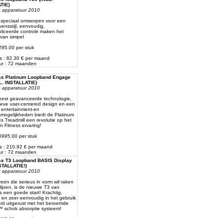
TIE)
ss apparatuur 2010
 speciaal ontworpen voor een
vensstijl, eenvoudig,
iceerde controle maken het
rvan simpel
4295.00 per stuk
js : 82.30 € per maand
ur : 72 maanden
ess Platinum Loopband Engage
L. INSTALLATIE)
ss apparatuur 2010
est geavanceerde technologie,
tieve user-centered design en een
 entertainment-en
smogelijkheden biedt de Platinum
s Treadmill een revolutie op het
n Fitness ervaring!
10995.00 per stuk
js : 210.92 € per maand
ur : 72 maanden
ess T3 Loopband BASIS Display
STALLATIE!)
ss apparatuur 2010
een die serieus in vorm wil raken
 blijven, is de nieuwe T3 van
s een goede start! Krachtig,
en zeer eenvoudig in het gebruik
ard uitgerust met het beroemde
 schok absorptie systeem!