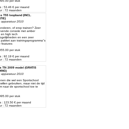
2995.00 per stuk
js : 53.46 € per maand
ur : 72 maanden
ss T55 loopband (INCL.
TIE)
ss apparatuur 2010
nderen, of erop trainen? Zeer
revende console met amber
g en high tech
ogelijkheden en een zeer
d pakket aan trainingsprogramma''s
 features
4855.00 per stuk
js : 92.19 € per maand
ur : 72 maanden
ss T9i 2009 model (GRATIS
ING)
ss apparatuur 2010
nen die wel een Sportschool
illen gebruiken, maar niet de tijd
 naar de sportschool toe te
5995.00 per stuk
js : 123.50 € per maand
ur : 72 maanden