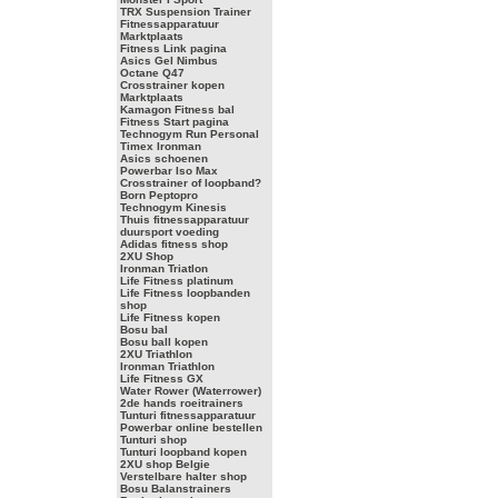
TRX Suspension Trainer
Fitnessapparatuur
Marktplaats
Fitness Link pagina
Asics Gel Nimbus
Octane Q47
Crosstrainer kopen
Marktplaats
Kamagon Fitness bal
Fitness Start pagina
Technogym Run Personal
Timex Ironman
Asics schoenen
Powerbar Iso Max
Crosstrainer of loopband?
Born Peptopro
Technogym Kinesis
Thuis fitnessapparatuur
duursport voeding
Adidas fitness shop
2XU Shop
Ironman Triatlon
Life Fitness platinum
Life Fitness loopbanden
shop
Life Fitness kopen
Bosu bal
Bosu ball kopen
2XU Triathlon
Ironman Triathlon
Life Fitness GX
Water Rower (Waterrower)
2de hands roeitrainers
Tunturi fitnessapparatuur
Powerbar online bestellen
Tunturi shop
Tunturi loopband kopen
2XU shop Belgie
Verstelbare halter shop
Bosu Balanstrainers