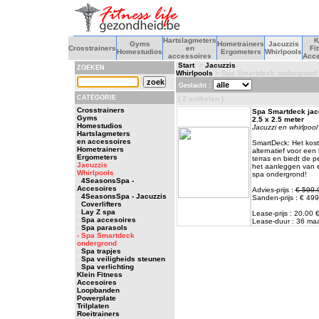
Hartslagmeters
K
Gyms
Hometrainers
Jacuzzis
Crosstrainers
en
Fi
Homestudios
Ergometers
Whirlpools
accessoires
Acce
Start
>
Jacuzzis
ZOEKEN
Whirlpools
> Spa Smartdeck ondergrond
Geslacht :
CATEGORIE
( 2 artikelen )
Crosstrainers
Spa Smartdeck jacu
Gyms
2.5 x 2.5 meter
Homestudios
Jacuzzi en whirlpool
Hartslagmeters
en accessoires
SmartDeck: Het kos
Hometrainers
alternatief voor ee
Ergometers
terras en biedt de p
Jacuzzis
het aanleggen van 
Whirlpools
spa ondergrond!
-
4SeasonsSpa -
Accesoires
Advies-prijs :
€ 599.
-
4SeasonsSpa - Jacuzzis
Sanden-prijs : € 499
-
Coverlifters
-
Lay Z spa
Lease-prijs : 20.00
-
Spa accesoires
Lease-duur : 36 m
-
Spa parasols
- Spa Smartdeck
ondergrond
-
Spa trapjes
-
Spa veiligheids steunen
-
Spa verlichting
Klein Fitness
Accesoires
Loopbanden
Powerplate
Trilplaten
Roeitrainers