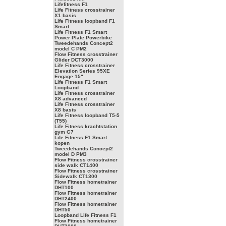
Lifefitness F1
Life Fitness crosstrainer
X1 basis
Life Fitness loopband F1
Smart
Life Fitness F1 Smart
Power Plate Powerbike
Tweedehands Concept2
model C PM2
Flow Fitness crosstrainer
Glider DCT3000
Life Fitness crosstrainer
Elevation Series 95XE
Engage 15"
Life Fitness F1 Smart
Loopband
Life Fitness crosstrainer
X8 advanced
Life Fitness crosstrainer
X8 basis
Life Fitness loopband T5-5
(T55)
Life Fitness krachtstation
gym G7
Life Fitness F1 Smart
kopen
Tweedehands Concept2
model D PM3
Flow Fitness crosstrainer
side walk CT1400
Flow Fitness crosstrainer
Sidewalk CT1300
Flow Fitness hometrainer
DHT100
Flow Fitness hometrainer
DHT2400
Flow Fitness hometrainer
DHT50
Loopband Life Fitness F1
Flow Fitness hometrainer