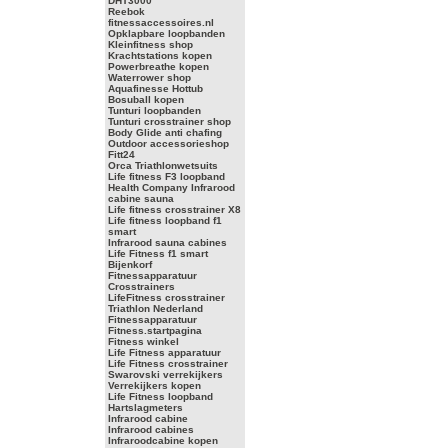
DHT3000
Reebok
fitnessaccessoires.nl
Opklapbare loopbanden
Kleinfitness shop
Krachtstations kopen
Powerbreathe kopen
Waterrower shop
Aquafinesse Hottub
Bosuball kopen
Tunturi loopbanden
Tunturi crosstrainer shop
Body Glide anti chafing
Outdoor accessorieshop
Fitt24
Orca Triathlonwetsuits
Life fitness F3 loopband
Health Company Infrarood
cabine sauna
Life fitness crosstrainer X8
Life fitness loopband f1
smart
Infrarood sauna cabines
Life Fitness f1 smart
Bijenkorf
Fitnessapparatuur
Crosstrainers
LifeFitness crosstrainer
Triathlon Nederland
Fitnessapparatuur
Fitness.startpagina
Fitness winkel
Life Fitness apparatuur
Life Fitness crosstrainer
Swarovski verrekijkers
Verrekijkers kopen
Life Fitness loopband
Hartslagmeters
Infrarood cabine
Infrarood cabines
Infraroodcabine kopen