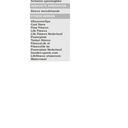
Schwinn spinningbike
GEBRUIKTE APPARATUUR
fitness tweedehands
FITNESS MERKEN
4SeasonsSpa
Cool Store
Flow Fitness
Life Fitness
Life Fitness Nederland
Powerplate
Tunturi fitness
FitnessLife nl
Fitnesslife be
Powerplate Nederland
Sanden-sports.com
Lifefitness showroom
Waterrower