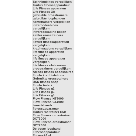
Spinningbikes vergelijken
Tunturi fitnessapparatuur
Life Fitness apparaten
Life Fitness X8
gebruikte crosstrainers
gebruikte loopbanden
hometrainers vergelijken
infraroodcabines
vergelijken
infraroodcabine kopen
kettler crosstrainers
vergelijken
kettler fitnessapparatuur
vergelijken
krachtstations vergelijken
life fitness apparaten
vergelijken
life fitness apparatuur
vergelijken
life fitness club series
crosstrainers vergelijken
Adidas fitness accessoires
Finnlo krachtstations
Gebruikte crosstrainers
DKN fitness shop
Finnlo Autark
Life Fitness g2
Life Fitness g3
Life Fitness g4
Flow Fitness HT4000
Flow Fitness CT4000
tweedehands
fitnessapparatuur
Tunturi roeitrainer R60
Flow Fitness crosstrainer
DCT3000
Flow Fitness crosstrainer
DCT2400
De beste loopband
Fitnessapparatuur
Fitness24.nl