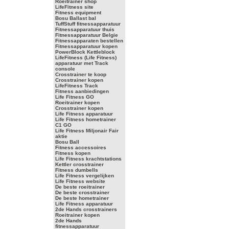
Roeitrainer shop
LifeFitness site
Fitness equipment
Bosu Ballast bal
TuffStuff fitnessapparatuur
Fitnessapparatuur thuis
Fitnessapparatuur Belgie
Fitnessapparaten bestellen
Fitnessapparatuur kopen
PowerBlock Kettleblock
LifeFitness (Life Fitness)
apparatuur met Track
console
Crosstrainer te koop
Crosstrainer kopen
LifeFitness Track
Fitness aanbiedingen
Life Fitness GO
Roeitrainer kopen
Crosstrainer kopen
Life Fitness apparatuur
Life Fitness hometrainer
C1 GO
Life Fitness Miljonair Fair
aktie
Bosu Ball
Fitness accessoires
Fitness kopen
Life Fitness krachtstations
Kettler crosstrainer
Fitness dumbells
Life Fitness vergelijken
Life Fitness website
De beste roeitrainer
De beste crosstrainer
De beste hometrainer
Life Fitness apparatuur
2de Hands crosstrainers
Roeitrainer kopen
2de Hands
fitnessapparatuur