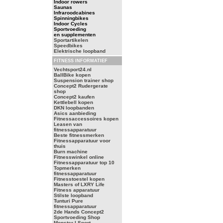
Indoor rowers
Saunas
Infraroodcabines
Spinningbikes
Indoor Cycles
Sportvoeding
en supplementen
Sportartikelen
Speedbikes
Elektrische loopband
FITNESS INFORMATIEF
Vechtsport24.nl
BallBike kopen
Suspension trainer shop
Concept2 Rudergerate
shop
Concept2 kaufen
Kettlebell kopen
DKN loopbanden
Asics aanbieding
Fitnessaccessoires kopen
Leasen van
fitnessapparatuur
Beste fitnessmerken
Fitnessapparatuur voor
thuis
Burn machine
Fitnesswinkel online
Fitnessapparatuur top 10
Topmerken
fitnessapparatuur
Fitnesstoestel kopen
Masters of LXRY Life
Fitness apparatuur
Stilste loopband
Tunturi Pure
fitnessapparatuur
2de Hands Concept2
Sportvoeding Shop
Monster I Sport