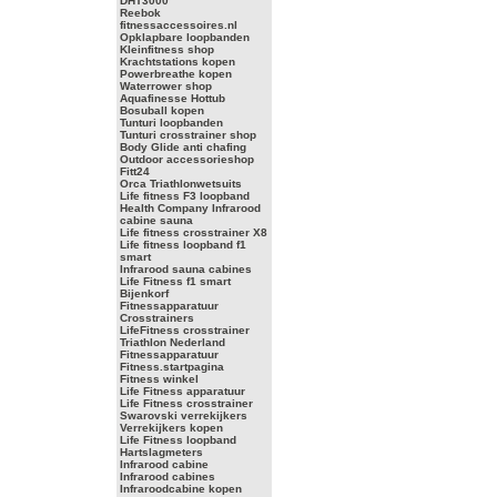
DHT3000
Reebok
fitnessaccessoires.nl
Opklapbare loopbanden
Kleinfitness shop
Krachtstations kopen
Powerbreathe kopen
Waterrower shop
Aquafinesse Hottub
Bosuball kopen
Tunturi loopbanden
Tunturi crosstrainer shop
Body Glide anti chafing
Outdoor accessorieshop
Fitt24
Orca Triathlonwetsuits
Life fitness F3 loopband
Health Company Infrarood
cabine sauna
Life fitness crosstrainer X8
Life fitness loopband f1
smart
Infrarood sauna cabines
Life Fitness f1 smart
Bijenkorf
Fitnessapparatuur
Crosstrainers
LifeFitness crosstrainer
Triathlon Nederland
Fitnessapparatuur
Fitness.startpagina
Fitness winkel
Life Fitness apparatuur
Life Fitness crosstrainer
Swarovski verrekijkers
Verrekijkers kopen
Life Fitness loopband
Hartslagmeters
Infrarood cabine
Infrarood cabines
Infraroodcabine kopen