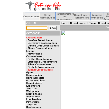
Hartslagmeters
K
Gyms
Hometrainers
Jacuzzis
Crosstrainers
en
Fi
Homestudios
Ergometers
Whirlpools
accessoires
Acce
Start
>
Crosstrainers
>
Tunturi Crosstra
ZOEKEN
Cro
CATEGORIE
Crosstrainers
-
Bowflex Treadclimber
-
Bremshey Crosstrainers
-
Dunlop-DKN Crosstrainers
-
Finnlo Crosstrainers
Loxon
-
FlowFitness
Crosstrainers
-
Kettler Crosstrainers
-
Lifefitness Crosstrainers
-
Pliant Crosstrainers
-
Reebok Crosstrainers
- Tunturi Crosstrainers
Gyms
Homestudios
Hartslagmeters
en accessoires
Hometrainers
Ergometers
Jacuzzis
Whirlpools
Klein Fitness
Accesoires
Loopbanden
Powerplate
Trilplaten
Roeitrainers