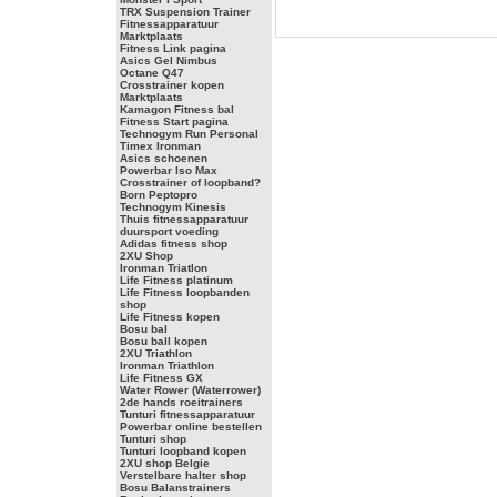
TRX Suspension Trainer
Fitnessapparatuur
Marktplaats
Fitness Link pagina
Asics Gel Nimbus
Octane Q47
Crosstrainer kopen
Marktplaats
Kamagon Fitness bal
Fitness Start pagina
Technogym Run Personal
Timex Ironman
Asics schoenen
Powerbar Iso Max
Crosstrainer of loopband?
Born Peptopro
Technogym Kinesis
Thuis fitnessapparatuur
duursport voeding
Adidas fitness shop
2XU Shop
Ironman Triatlon
Life Fitness platinum
Life Fitness loopbanden
shop
Life Fitness kopen
Bosu bal
Bosu ball kopen
2XU Triathlon
Ironman Triathlon
Life Fitness GX
Water Rower (Waterrower)
2de hands roeitrainers
Tunturi fitnessapparatuur
Powerbar online bestellen
Tunturi shop
Tunturi loopband kopen
2XU shop Belgie
Verstelbare halter shop
Bosu Balanstrainers