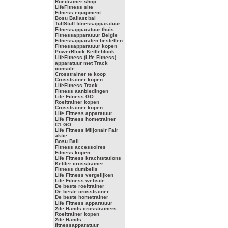
Roeitrainer shop
LifeFitness site
Fitness equipment
Bosu Ballast bal
TuffStuff fitnessapparatuur
Fitnessapparatuur thuis
Fitnessapparatuur Belgie
Fitnessapparaten bestellen
Fitnessapparatuur kopen
PowerBlock Kettleblock
LifeFitness (Life Fitness)
apparatuur met Track
console
Crosstrainer te koop
Crosstrainer kopen
LifeFitness Track
Fitness aanbiedingen
Life Fitness GO
Roeitrainer kopen
Crosstrainer kopen
Life Fitness apparatuur
Life Fitness hometrainer
C1 GO
Life Fitness Miljonair Fair
aktie
Bosu Ball
Fitness accessoires
Fitness kopen
Life Fitness krachtstations
Kettler crosstrainer
Fitness dumbells
Life Fitness vergelijken
Life Fitness website
De beste roeitrainer
De beste crosstrainer
De beste hometrainer
Life Fitness apparatuur
2de Hands crosstrainers
Roeitrainer kopen
2de Hands
fitnessapparatuur