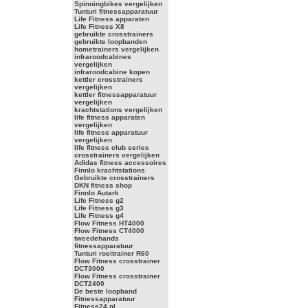
Spinningbikes vergelijken
Tunturi fitnessapparatuur
Life Fitness apparaten
Life Fitness X8
gebruikte crosstrainers
gebruikte loopbanden
hometrainers vergelijken
infraroodcabines
vergelijken
infraroodcabine kopen
kettler crosstrainers
vergelijken
kettler fitnessapparatuur
vergelijken
krachtstations vergelijken
life fitness apparaten
vergelijken
life fitness apparatuur
vergelijken
life fitness club series
crosstrainers vergelijken
Adidas fitness accessoires
Finnlo krachtstations
Gebruikte crosstrainers
DKN fitness shop
Finnlo Autark
Life Fitness g2
Life Fitness g3
Life Fitness g4
Flow Fitness HT4000
Flow Fitness CT4000
tweedehands
fitnessapparatuur
Tunturi roeitrainer R60
Flow Fitness crosstrainer
DCT3000
Flow Fitness crosstrainer
DCT2400
De beste loopband
Fitnessapparatuur
Fitness24.nl