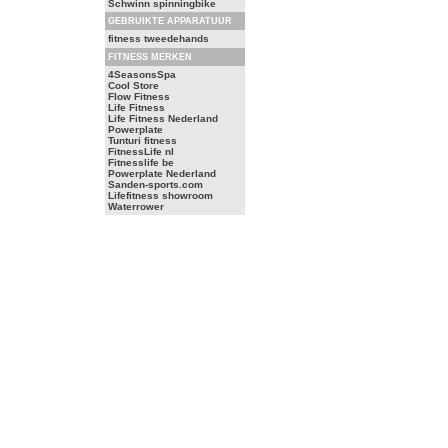
Schwinn spinningbike
GEBRUIKTE APPARATUUR
fitness tweedehands
FITNESS MERKEN
4SeasonsSpa
Cool Store
Flow Fitness
Life Fitness
Life Fitness Nederland
Powerplate
Tunturi fitness
FitnessLife nl
Fitnesslife be
Powerplate Nederland
Sanden-sports.com
Lifefitness showroom
Waterrower