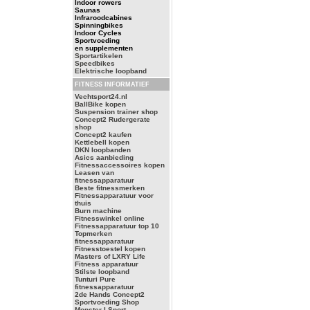
Indoor rowers
Saunas
Infraroodcabines
Spinningbikes
Indoor Cycles
Sportvoeding
en supplementen
Sportartikelen
Speedbikes
Elektrische loopband
FITNESS INFORMATIEF
Vechtsport24.nl
BallBike kopen
Suspension trainer shop
Concept2 Rudergerate
shop
Concept2 kaufen
Kettlebell kopen
DKN loopbanden
Asics aanbieding
Fitnessaccessoires kopen
Leasen van
fitnessapparatuur
Beste fitnessmerken
Fitnessapparatuur voor
thuis
Burn machine
Fitnesswinkel online
Fitnessapparatuur top 10
Topmerken
fitnessapparatuur
Fitnesstoestel kopen
Masters of LXRY Life
Fitness apparatuur
Stilste loopband
Tunturi Pure
fitnessapparatuur
2de Hands Concept2
Sportvoeding Shop
Monster I Sport