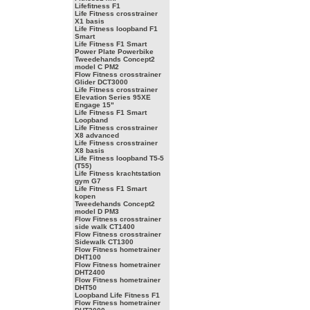
Lifefitness F1
Life Fitness crosstrainer
X1 basis
Life Fitness loopband F1
Smart
Life Fitness F1 Smart
Power Plate Powerbike
Tweedehands Concept2
model C PM2
Flow Fitness crosstrainer
Glider DCT3000
Life Fitness crosstrainer
Elevation Series 95XE
Engage 15"
Life Fitness F1 Smart
Loopband
Life Fitness crosstrainer
X8 advanced
Life Fitness crosstrainer
X8 basis
Life Fitness loopband T5-5
(T55)
Life Fitness krachtstation
gym G7
Life Fitness F1 Smart
kopen
Tweedehands Concept2
model D PM3
Flow Fitness crosstrainer
side walk CT1400
Flow Fitness crosstrainer
Sidewalk CT1300
Flow Fitness hometrainer
DHT100
Flow Fitness hometrainer
DHT2400
Flow Fitness hometrainer
DHT50
Loopband Life Fitness F1
Flow Fitness hometrainer