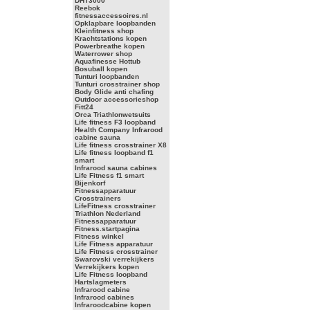
DHT3000
Reebok
fitnessaccessoires.nl
Opklapbare loopbanden
Kleinfitness shop
Krachtstations kopen
Powerbreathe kopen
Waterrower shop
Aquafinesse Hottub
Bosuball kopen
Tunturi loopbanden
Tunturi crosstrainer shop
Body Glide anti chafing
Outdoor accessorieshop
Fitt24
Orca Triathlonwetsuits
Life fitness F3 loopband
Health Company Infrarood
cabine sauna
Life fitness crosstrainer X8
Life fitness loopband f1
smart
Infrarood sauna cabines
Life Fitness f1 smart
Bijenkorf
Fitnessapparatuur
Crosstrainers
LifeFitness crosstrainer
Triathlon Nederland
Fitnessapparatuur
Fitness.startpagina
Fitness winkel
Life Fitness apparatuur
Life Fitness crosstrainer
Swarovski verrekijkers
Verrekijkers kopen
Life Fitness loopband
Hartslagmeters
Infrarood cabine
Infrarood cabines
Infraroodcabine kopen