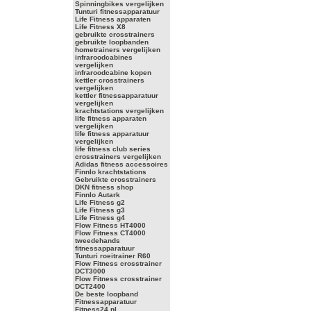
Spinningbikes vergelijken
Tunturi fitnessapparatuur
Life Fitness apparaten
Life Fitness X8
gebruikte crosstrainers
gebruikte loopbanden
hometrainers vergelijken
infraroodcabines
vergelijken
infraroodcabine kopen
kettler crosstrainers
vergelijken
kettler fitnessapparatuur
vergelijken
krachtstations vergelijken
life fitness apparaten
vergelijken
life fitness apparatuur
vergelijken
life fitness club series
crosstrainers vergelijken
Adidas fitness accessoires
Finnlo krachtstations
Gebruikte crosstrainers
DKN fitness shop
Finnlo Autark
Life Fitness g2
Life Fitness g3
Life Fitness g4
Flow Fitness HT4000
Flow Fitness CT4000
tweedehands
fitnessapparatuur
Tunturi roeitrainer R60
Flow Fitness crosstrainer
DCT3000
Flow Fitness crosstrainer
DCT2400
De beste loopband
Fitnessapparatuur
Fitness24.nl