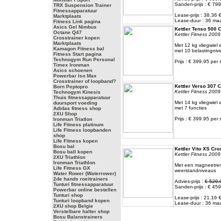
Sanden-prijs : € 799
TRX Suspension Trainer
Fitnessapparatuur
Lease-prijs : 38.36
Marktplaats
Lease-duur : 36 m
Fitness Link pagina
Asics Gel Nimbus
Kettler Tenso 500 C
Octane Q47
Kettler Fitness 2009
Crosstrainer kopen
Marktplaats
Met 12 kg vliegwie
Kamagon Fitness bal
met 10 belastingniv
Fitness Start pagina
Technogym Run Personal
Prijs : € 399.95 per 
Timex Ironman
Asics schoenen
Powerbar Iso Max
Crosstrainer of loopband?
Kettler Verso 307 C
Born Peptopro
Kettler Fitness 2009
Technogym Kinesis
Thuis fitnessapparatuur
Met 14 kg vliegwiel 
duursport voeding
met 7 functies
Adidas fitness shop
2XU Shop
Prijs : € 399.95 per 
Ironman Triatlon
Life Fitness platinum
Life Fitness loopbanden
shop
Life Fitness kopen
Bosu bal
Kettler Vito XS Cro
Bosu ball kopen
Kettler Fitness 2009
2XU Triathlon
Ironman Triathlon
Met een magneetre
Life Fitness GX
weerstandniveaus
Water Rower (Waterrower)
2de hands roeitrainers
Advies-prijs :
€ 529.
Tunturi fitnessapparatuur
Sanden-prijs : € 459
Powerbar online bestellen
Tunturi shop
Lease-prijs : 21.16
Tunturi loopband kopen
Lease-duur : 36 m
2XU shop Belgie
Verstelbare halter shop
Bosu Balanstrainers