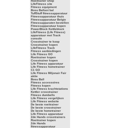
Roeitrainer shop
LifeFitness site
Fitness equipment
Bosu Ballast bal
TuffStuff fitnessapparatuur
Fitnessapparatuur thuis
Fitnessapparatuur Belgie
Fitnessapparaten bestellen
Fitnessapparatuur kopen
PowerBlock Kettleblock
LifeFitness (Life Fitness)
apparatuur met Track
console
Crosstrainer te koop
Crosstrainer kopen
LifeFitness Track
Fitness aanbiedingen
Life Fitness GO
Roeitrainer kopen
Crosstrainer kopen
Life Fitness apparatuur
Life Fitness hometrainer
C1 GO
Life Fitness Miljonair Fair
aktie
Bosu Ball
Fitness accessoires
Fitness kopen
Life Fitness krachtstations
Kettler crosstrainer
Fitness dumbells
Life Fitness vergelijken
Life Fitness website
De beste roeitrainer
De beste crosstrainer
De beste hometrainer
Life Fitness apparatuur
2de Hands crosstrainers
Roeitrainer kopen
2de Hands
fitnessapparatuur