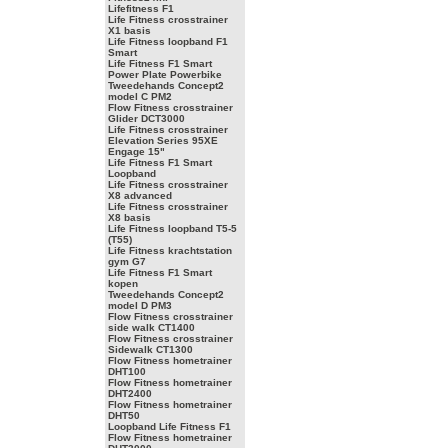
Lifefitness F1
Life Fitness crosstrainer
X1 basis
Life Fitness loopband F1
Smart
Life Fitness F1 Smart
Power Plate Powerbike
Tweedehands Concept2
model C PM2
Flow Fitness crosstrainer
Glider DCT3000
Life Fitness crosstrainer
Elevation Series 95XE
Engage 15"
Life Fitness F1 Smart
Loopband
Life Fitness crosstrainer
X8 advanced
Life Fitness crosstrainer
X8 basis
Life Fitness loopband T5-5
(T55)
Life Fitness krachtstation
gym G7
Life Fitness F1 Smart
kopen
Tweedehands Concept2
model D PM3
Flow Fitness crosstrainer
side walk CT1400
Flow Fitness crosstrainer
Sidewalk CT1300
Flow Fitness hometrainer
DHT100
Flow Fitness hometrainer
DHT2400
Flow Fitness hometrainer
DHT50
Loopband Life Fitness F1
Flow Fitness hometrainer