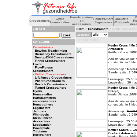
Hartslagmeters
K
Gyms
Hometrainers
Jacuzzis
Crosstrainers
en
Fi
Homestudios
Ergometers
Whirlpools
accessoires
Acce
Start
>
Crosstrainers
> Kettler Crosstra
ZOEKEN
Geslacht :
( 17 artikelen )
CATEGORIE
Kettler Cross ! Me C
Crosstrainers
Antraciet)
-
Bowflex Treadclimber
Kettler Fitness 2009
-
Bremshey Crosstrainers
-
Dunlop-DKN Crosstrainers
Aan de vrouwelijke
-
Finnlo Crosstrainers
constructie, in 3 kle
Loxon
-
FlowFitness
Advies-prijs :
€ 639.
Crosstrainers
Sanden-prijs : € 549
- Kettler Crosstrainers
-
Lifefitness Crosstrainers
Lease-prijs : 25.56
-
Pliant Crosstrainers
Lease-duur : 36 m
-
Reebok Crosstrainers
-
Tunturi Crosstrainers
Kettler Cross ! Me C
Gyms
Oranje)
Homestudios
Kettler Fitness 2009
Hartslagmeters
en accessoires
Aan de vrouwelijke
Hometrainers
constructie, in 3 kle
Ergometers
Jacuzzis
Advies-prijs :
€ 639.
Whirlpools
Sanden-prijs : € 549
Klein Fitness
Accesoires
Lease-prijs : 25.56
Loopbanden
Lease-duur : 36 m
Powerplate
Kettler Satura E Cr
Trilplaten
Grafiet / Antraciet)
Roeitrainers
Kettler Fitness 2009