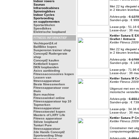
Indoor rowers
Saunas
Met 22 kg vliegwiel
Infraroodcabines
in 2 kleuren leverba
Spinningbikes
Indoor Cycles
Advies-prijs :
€ 1279
Sportvoeding
Sanden-prijs : € 999
en supplementen
Sportartikelen
Lease-prijs : 51.16
Speedbikes
Lease-duur : 36 m
Elektrische loopband
Kettler Satura E EX
FITNESS INFORMATIEF
Grafiet / Antracie
Kettler Fitness 2009
Vechtsport24.nl
BallBike kopen
Met 22 kg vliegwiel
Suspension trainer shop
in 2 kleuren leverba
Concept2 Rudergerate
shop
Advies-prijs :
€ 1799
Concept2 kaufen
Sanden-prijs : € 149
Kettlebell kopen
DKN loopbanden
Lease-prijs : 71.96
Asics aanbieding
Lease-duur : 36 m
Fitnessaccessoires kopen
Leasen van
Kettler Satura M Cr
fitnessapparatuur
Kettler Fitness 2009
Beste fitnessmerken
Fitnessapparatuur voor
Uitgerust met een 
thuis
motorische verstellin
Burn machine
Fitnesswinkel online
Advies-prijs :
€ 859.
Fitnessapparatuur top 10
Sanden-prijs : € 739
Topmerken
fitnessapparatuur
Lease-prijs : 34.36
Fitnesstoestel kopen
Lease-duur : 36 m
Masters of LXRY Life
Kettler Satura P Cr
Fitness apparatuur
Kettler Fitness 2009
Stilste loopband
Tunturi Pure
Crosstrainer met uit
fitnessapparatuur
computermogelijkhe
2de Hands Concept2
Sportvoeding Shop
Advies-prijs :
€ 959.
Monster I Sport