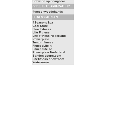
Schwinn spinningbike
GEBRUIKTE APPARATUUR
fitness tweedehands
FITNESS MERKEN
4SeasonsSpa
Cool Store
Flow Fitness
Life Fitness
Life Fitness Nederland
Powerplate
Tunturi fitness
FitnessLife nl
Fitnesslife be
Powerplate Nederland
Sanden-sports.com
Lifefitness showroom
Waterrower