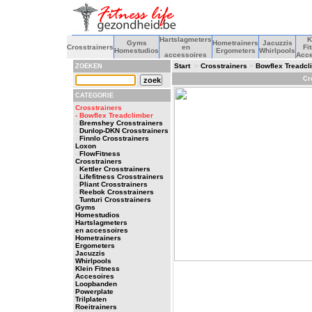
Hartslagmeters
K
Gyms
Hometrainers
Jacuzzis
Crosstrainers
en
Fi
Homestudios
Ergometers
Whirlpools
accessoires
Acce
Start
>
Crosstrainers
>
Bowflex Treadcl
ZOEKEN
Cr
CATEGORIE
Crosstrainers
- Bowflex Treadclimber
-
Bremshey Crosstrainers
-
Dunlop-DKN Crosstrainers
-
Finnlo Crosstrainers
Loxon
-
FlowFitness
Crosstrainers
-
Kettler Crosstrainers
-
Lifefitness Crosstrainers
-
Pliant Crosstrainers
-
Reebok Crosstrainers
-
Tunturi Crosstrainers
Gyms
Homestudios
Hartslagmeters
en accessoires
Hometrainers
Ergometers
Jacuzzis
Whirlpools
Klein Fitness
Accesoires
Loopbanden
Powerplate
Trilplaten
Roeitrainers