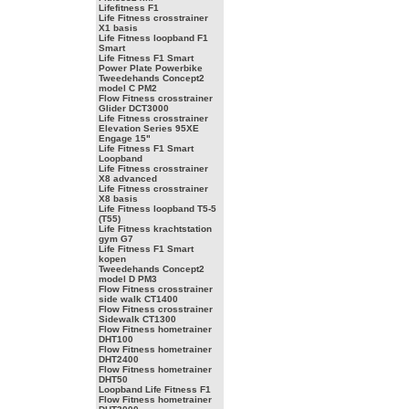
Lifefitness F1
Life Fitness crosstrainer
X1 basis
Life Fitness loopband F1
Smart
Life Fitness F1 Smart
Power Plate Powerbike
Tweedehands Concept2
model C PM2
Flow Fitness crosstrainer
Glider DCT3000
Life Fitness crosstrainer
Elevation Series 95XE
Engage 15"
Life Fitness F1 Smart
Loopband
Life Fitness crosstrainer
X8 advanced
Life Fitness crosstrainer
X8 basis
Life Fitness loopband T5-5
(T55)
Life Fitness krachtstation
gym G7
Life Fitness F1 Smart
kopen
Tweedehands Concept2
model D PM3
Flow Fitness crosstrainer
side walk CT1400
Flow Fitness crosstrainer
Sidewalk CT1300
Flow Fitness hometrainer
DHT100
Flow Fitness hometrainer
DHT2400
Flow Fitness hometrainer
DHT50
Loopband Life Fitness F1
Flow Fitness hometrainer