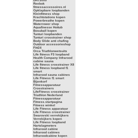
DHT3000
Reebok
fitnessaccessoires.nl
Opklapbare loopbanden
Kleinfitness shop
Krachtstations kopen
Powerbreathe kopen
Waterrower shop
Aquafinesse Hottub
Bosuball kopen
Tunturi loopbanden
Tunturi crosstrainer shop
Body Glide anti chafing
Outdoor accessorieshop
Fitt24
Orca Triathlonwetsuits
Life fitness F3 loopband
Health Company Infrarood
cabine sauna
Life fitness crosstrainer X8
Life fitness loopband f1
smart
Infrarood sauna cabines
Life Fitness f1 smart
Bijenkorf
Fitnessapparatuur
Crosstrainers
LifeFitness crosstrainer
Triathlon Nederland
Fitnessapparatuur
Fitness.startpagina
Fitness winkel
Life Fitness apparatuur
Life Fitness crosstrainer
Swarovski verrekijkers
Verrekijkers kopen
Life Fitness loopband
Hartslagmeters
Infrarood cabine
Infrarood cabines
Infraroodcabine kopen