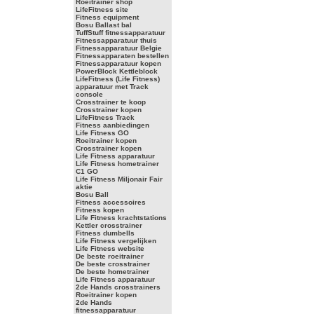
Roeitrainer shop
LifeFitness site
Fitness equipment
Bosu Ballast bal
TuffStuff fitnessapparatuur
Fitnessapparatuur thuis
Fitnessapparatuur Belgie
Fitnessapparaten bestellen
Fitnessapparatuur kopen
PowerBlock Kettleblock
LifeFitness (Life Fitness)
apparatuur met Track
console
Crosstrainer te koop
Crosstrainer kopen
LifeFitness Track
Fitness aanbiedingen
Life Fitness GO
Roeitrainer kopen
Crosstrainer kopen
Life Fitness apparatuur
Life Fitness hometrainer
C1 GO
Life Fitness Miljonair Fair
aktie
Bosu Ball
Fitness accessoires
Fitness kopen
Life Fitness krachtstations
Kettler crosstrainer
Fitness dumbells
Life Fitness vergelijken
Life Fitness website
De beste roeitrainer
De beste crosstrainer
De beste hometrainer
Life Fitness apparatuur
2de Hands crosstrainers
Roeitrainer kopen
2de Hands
fitnessapparatuur