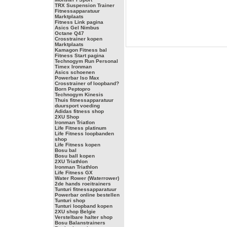
TRX Suspension Trainer
Fitnessapparatuur
Marktplaats
Fitness Link pagina
Asics Gel Nimbus
Octane Q47
Crosstrainer kopen
Marktplaats
Kamagon Fitness bal
Fitness Start pagina
Technogym Run Personal
Timex Ironman
Asics schoenen
Powerbar Iso Max
Crosstrainer of loopband?
Born Peptopro
Technogym Kinesis
Thuis fitnessapparatuur
duursport voeding
Adidas fitness shop
2XU Shop
Ironman Triatlon
Life Fitness platinum
Life Fitness loopbanden
shop
Life Fitness kopen
Bosu bal
Bosu ball kopen
2XU Triathlon
Ironman Triathlon
Life Fitness GX
Water Rower (Waterrower)
2de hands roeitrainers
Tunturi fitnessapparatuur
Powerbar online bestellen
Tunturi shop
Tunturi loopband kopen
2XU shop Belgie
Verstelbare halter shop
Bosu Balanstrainers