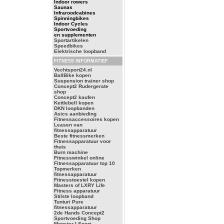
Indoor rowers
Saunas
Infraroodcabines
Spinningbikes
Indoor Cycles
Sportvoeding
en supplementen
Sportartikelen
Speedbikes
Elektrische loopband
FITNESS INFORMATIEF
Vechtsport24.nl
BallBike kopen
Suspension trainer shop
Concept2 Rudergerate
shop
Concept2 kaufen
Kettlebell kopen
DKN loopbanden
Asics aanbieding
Fitnessaccessoires kopen
Leasen van
fitnessapparatuur
Beste fitnessmerken
Fitnessapparatuur voor
thuis
Burn machine
Fitnesswinkel online
Fitnessapparatuur top 10
Topmerken
fitnessapparatuur
Fitnesstoestel kopen
Masters of LXRY Life
Fitness apparatuur
Stilste loopband
Tunturi Pure
fitnessapparatuur
2de Hands Concept2
Sportvoeding Shop
Monster I Sport