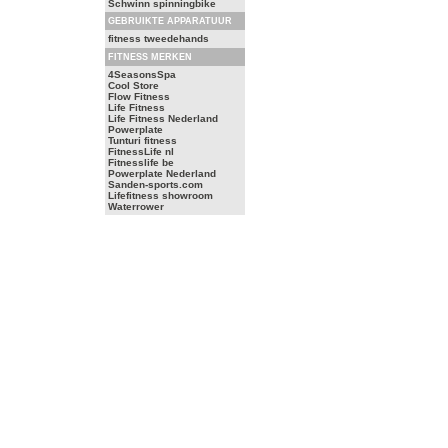
Schwinn spinningbike
GEBRUIKTE APPARATUUR
fitness tweedehands
FITNESS MERKEN
4SeasonsSpa
Cool Store
Flow Fitness
Life Fitness
Life Fitness Nederland
Powerplate
Tunturi fitness
FitnessLife nl
Fitnesslife be
Powerplate Nederland
Sanden-sports.com
Lifefitness showroom
Waterrower