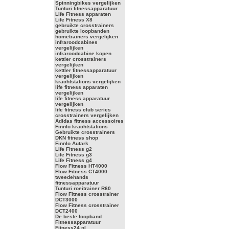
Spinningbikes vergelijken
Tunturi fitnessapparatuur
Life Fitness apparaten
Life Fitness X8
gebruikte crosstrainers
gebruikte loopbanden
hometrainers vergelijken
infraroodcabines
vergelijken
infraroodcabine kopen
kettler crosstrainers
vergelijken
kettler fitnessapparatuur
vergelijken
krachtstations vergelijken
life fitness apparaten
vergelijken
life fitness apparatuur
vergelijken
life fitness club series
crosstrainers vergelijken
Adidas fitness accessoires
Finnlo krachtstations
Gebruikte crosstrainers
DKN fitness shop
Finnlo Autark
Life Fitness g2
Life Fitness g3
Life Fitness g4
Flow Fitness HT4000
Flow Fitness CT4000
tweedehands
fitnessapparatuur
Tunturi roeitrainer R60
Flow Fitness crosstrainer
DCT3000
Flow Fitness crosstrainer
DCT2400
De beste loopband
Fitnessapparatuur
Fitness24.nl