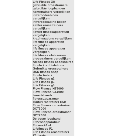
Life Fitness X8
gebruikte crosstrainers
gebruikte loopbanden
hometrainers vergelijken
infraroodcabines
vergelijken
infraroodcabine kopen
kettler crosstrainers
vergelijken
kettler fitnessapparatuur
vergelijken
krachtstations vergelijken
life fitness apparaten
vergelijken
life fitness apparatuur
vergelijken
life fitness club series
crosstrainers vergelijken
Adidas fitness accessoires
Finnlo krachtstations
Gebruikte crosstrainers
DKN fitness shop
Finnlo Autark
Life Fitness g2
Life Fitness g3
Life Fitness g4
Flow Fitness HT4000
Flow Fitness CT4000
tweedehands
fitnessapparatuur
Tunturi roeitrainer R60
Flow Fitness crosstrainer
DCT3000
Flow Fitness crosstrainer
DCT2400
De beste loopband
Fitnessapparatuur
Fitness24.nl
Lifefitness F1
Life Fitness crosstrainer
X1 basis