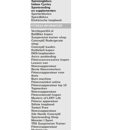
Spinningbikes
Indoor Cycles
Sportvoeding
en supplementen
Sportartikelen
Speedbikes
Elektrische loopband
FITNESS INFORMATIEF
Vechtsport24.nl
BallBike kopen
Suspension trainer shop
Concept2 Rudergerate
shop
Concept2 kaufen
Kettlebell kopen
DKN loopbanden
Asics aanbieding
Fitnessaccessoires kopen
Leasen van
fitnessapparatuur
Beste fitnessmerken
Fitnessapparatuur voor
thuis
Burn machine
Fitnesswinkel online
Fitnessapparatuur top 10
Topmerken
fitnessapparatuur
Fitnesstoestel kopen
Masters of LXRY Life
Fitness apparatuur
Stilste loopband
Tunturi Pure
fitnessapparatuur
2de Hands Concept2
Sportvoeding Shop
Monster I Sport
TRX Suspension Trainer
Fitnessapparatuur
Marktplaats