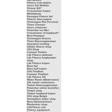
Fitness Link pagina
Asics Gel Nimbus
Octane Q47
Crosstrainer kopen
Marktplaats
Kamagon Fitness bal
Fitness Start pagina
Technogym Run Personal
Timex Ironman
Asics schoenen
Powerbar Iso Max
Crosstrainer of loopband?
Born Peptopro
Technogym Kinesis
Thuis fitnessapparatuur
duursport voeding
Adidas fitness shop
2XU Shop
Ironman Triatlon
Life Fitness platinum
Life Fitness loopbanden
shop
Life Fitness kopen
Bosu bal
Bosu ball kopen
2XU Triathlon
Ironman Triathlon
Life Fitness GX
Water Rower (Waterrower)
2de hands roeitrainers
Tunturi fitnessapparatuur
Powerbar online bestellen
Tunturi shop
Tunturi loopband kopen
2XU shop Belgie
Verstelbare halter shop
Bosu Balanstrainers
Roeitrainer shop
LifeFitness site
Fitness equipment