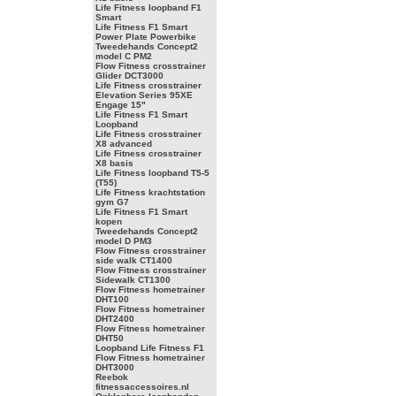
Life Fitness loopband F1
Smart
Life Fitness F1 Smart
Power Plate Powerbike
Tweedehands Concept2
model C PM2
Flow Fitness crosstrainer
Glider DCT3000
Life Fitness crosstrainer
Elevation Series 95XE
Engage 15"
Life Fitness F1 Smart
Loopband
Life Fitness crosstrainer
X8 advanced
Life Fitness crosstrainer
X8 basis
Life Fitness loopband T5-5
(T55)
Life Fitness krachtstation
gym G7
Life Fitness F1 Smart
kopen
Tweedehands Concept2
model D PM3
Flow Fitness crosstrainer
side walk CT1400
Flow Fitness crosstrainer
Sidewalk CT1300
Flow Fitness hometrainer
DHT100
Flow Fitness hometrainer
DHT2400
Flow Fitness hometrainer
DHT50
Loopband Life Fitness F1
Flow Fitness hometrainer
DHT3000
Reebok
fitnessaccessoires.nl