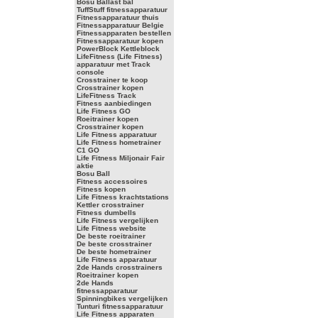
Bosu Ballast bal
TuffStuff fitnessapparatuur
Fitnessapparatuur thuis
Fitnessapparatuur Belgie
Fitnessapparaten bestellen
Fitnessapparatuur kopen
PowerBlock Kettleblock
LifeFitness (Life Fitness)
apparatuur met Track
console
Crosstrainer te koop
Crosstrainer kopen
LifeFitness Track
Fitness aanbiedingen
Life Fitness GO
Roeitrainer kopen
Crosstrainer kopen
Life Fitness apparatuur
Life Fitness hometrainer
C1 GO
Life Fitness Miljonair Fair
aktie
Bosu Ball
Fitness accessoires
Fitness kopen
Life Fitness krachtstations
Kettler crosstrainer
Fitness dumbells
Life Fitness vergelijken
Life Fitness website
De beste roeitrainer
De beste crosstrainer
De beste hometrainer
Life Fitness apparatuur
2de Hands crosstrainers
Roeitrainer kopen
2de Hands
fitnessapparatuur
Spinningbikes vergelijken
Tunturi fitnessapparatuur
Life Fitness apparaten