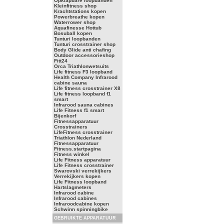
Opklapbare loopbanden
Kleinfitness shop
Krachtstations kopen
Powerbreathe kopen
Waterrower shop
Aquafinesse Hottub
Bosuball kopen
Tunturi loopbanden
Tunturi crosstrainer shop
Body Glide anti chafing
Outdoor accessorieshop
Fitt24
Orca Triathlonwetsuits
Life fitness F3 loopband
Health Company Infrarood
cabine sauna
Life fitness crosstrainer X8
Life fitness loopband f1
smart
Infrarood sauna cabines
Life Fitness f1 smart
Bijenkorf
Fitnessapparatuur
Crosstrainers
LifeFitness crosstrainer
Triathlon Nederland
Fitnessapparatuur
Fitness.startpagina
Fitness winkel
Life Fitness apparatuur
Life Fitness crosstrainer
Swarovski verrekijkers
Verrekijkers kopen
Life Fitness loopband
Hartslagmeters
Infrarood cabine
Infrarood cabines
Infraroodcabine kopen
Schwinn spinningbike
GEBRUIKTE APPARATUUR