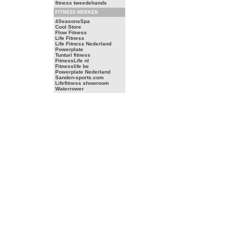
fitness tweedehands
FITNESS MERKEN
4SeasonsSpa
Cool Store
Flow Fitness
Life Fitness
Life Fitness Nederland
Powerplate
Tunturi fitness
FitnessLife nl
Fitnesslife be
Powerplate Nederland
Sanden-sports.com
Lifefitness showroom
Waterrower