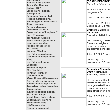
(GRATIS BEZORGI
Fitness Link pagina
Bremshey Fitness a
Asics Gel Nimbus
Octane Q47
Topmodel met LCD k
Crosstrainer kopen
programma''s
Marktplaats
Kamagon Fitness bal
Prijs : € 699.95 per 
Fitness Start pagina
Technogym Run Personal
Lease-prijs : 28.00
Timex Ironman
Lease-duur : 36 m
Asics schoenen
Powerbar Iso Max
Bremshey Ligfiets 
Crosstrainer of loopband?
installatie
Born Peptopro
Bremshey 2010 fitnes
Technogym Kinesis
Thuis fitnessapparatuur
De Bremshey Comfo
duursport voeding
Recumbent-ligfiets
Adidas fitness shop
mesh-back zitting vo
2XU Shop
en electronische ge
Ironman Triatlon
Life Fitness platinum
Prijs : € 629.95 per 
Life Fitness loopbanden
shop
Lease-prijs : 25.20
Life Fitness kopen
Lease-duur : 36 m
Bosu bal
Bosu ball kopen
Bremshey Recumbe
2XU Triathlon
2010 + installatie
Ironman Triathlon
Bremshey 2010 fitnes
Life Fitness GX
Water Rower (Waterrower)
De Bremshey Comfor
2de hands roeitrainers
ligfiets heeft een ui
Tunturi fitnessapparatuur
voor gemakkelijk op
Powerbar online bestellen
respect voor knieen
Tunturi shop
toch effectief en effi
Tunturi loopband kopen
2XU shop Belgie
Prijs : € 529.95 per 
Verstelbare halter shop
Bosu Balanstrainers
Lease-prijs : 21.20
Roeitrainer shop
Lease-duur : 36 m
LifeFitness site
Fitness equipment