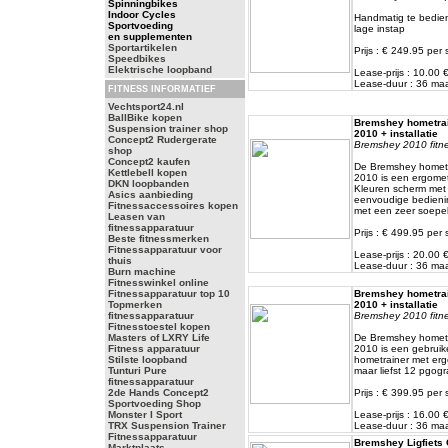
Spinningbikes
Indoor Cycles
Handmatig te bedi
Sportvoeding
lage instap
en supplementen
Sportartikelen
Prijs : € 249.95 per 
Speedbikes
Elektrische loopband
Lease-prijs : 10.00
Lease-duur : 36 m
FITNESS INFORMATIEF
Vechtsport24.nl
BallBike kopen
Bremshey hometrai
Suspension trainer shop
2010 + installatie
Concept2 Rudergerate
Bremshey 2010 fitnes
shop
Concept2 kaufen
De Bremshey hometra
Kettlebell kopen
2010 is een ergome
DKN loopbanden
Kleuren scherm met 
Asics aanbieding
eenvoudige bedieni
Fitnessaccessoires kopen
met een zeer soepe
Leasen van
fitnessapparatuur
Prijs : € 499.95 per 
Beste fitnessmerken
Fitnessapparatuur voor
Lease-prijs : 20.00
thuis
Lease-duur : 36 m
Burn machine
Fitnesswinkel online
Fitnessapparatuur top 10
Bremshey hometrai
Topmerken
2010 + installatie
fitnessapparatuur
Bremshey 2010 fitnes
Fitnesstoestel kopen
Masters of LXRY Life
De Bremshey hometr
Fitness apparatuur
2010 is een gebruike
Stilste loopband
hometrainer met erg
Tunturi Pure
maar liefst 12 pgog
fitnessapparatuur
2de Hands Concept2
Prijs : € 399.95 per 
Sportvoeding Shop
Monster I Sport
Lease-prijs : 16.00
TRX Suspension Trainer
Lease-duur : 36 m
Fitnessapparatuur
Bremshey Ligfiets 
Marktplaats