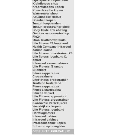
Opklapbare loopbanden
Kleinfitness shop
Krachtstations kopen
Powerbreathe kopen
Waterrower shop
Aquafinesse Hottub
Bosuball kopen
Tunturi loopbanden
Tunturi crosstrainer shop
Body Glide anti chafing
Outdoor accessorieshop
Fitt24
Orca Triathlonwetsuits
Life fitness F3 loopband
Health Company Infrarood
cabine sauna
Life fitness crosstrainer X8
Life fitness loopband f1
smart
Infrarood sauna cabines
Life Fitness f1 smart
Bijenkorf
Fitnessapparatuur
Crosstrainers
LifeFitness crosstrainer
Triathlon Nederland
Fitnessapparatuur
Fitness.startpagina
Fitness winkel
Life Fitness apparatuur
Life Fitness crosstrainer
Swarovski verrekijkers
Verrekijkers kopen
Life Fitness loopband
Hartslagmeters
Infrarood cabine
Infrarood cabines
Infraroodcabine kopen
Schwinn spinningbike
GEBRUIKTE APPARATUUR