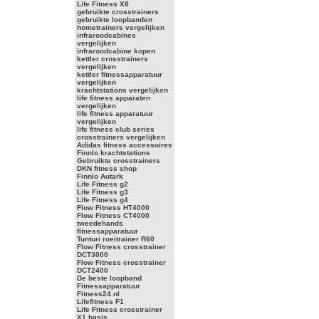
Life Fitness X8
gebruikte crosstrainers
gebruikte loopbanden
hometrainers vergelijken
infraroodcabines
vergelijken
infraroodcabine kopen
kettler crosstrainers
vergelijken
kettler fitnessapparatuur
vergelijken
krachtstations vergelijken
life fitness apparaten
vergelijken
life fitness apparatuur
vergelijken
life fitness club series
crosstrainers vergelijken
Adidas fitness accessoires
Finnlo krachtstations
Gebruikte crosstrainers
DKN fitness shop
Finnlo Autark
Life Fitness g2
Life Fitness g3
Life Fitness g4
Flow Fitness HT4000
Flow Fitness CT4000
tweedehands
fitnessapparatuur
Tunturi roeitrainer R60
Flow Fitness crosstrainer
DCT3000
Flow Fitness crosstrainer
DCT2400
De beste loopband
Fitnessapparatuur
Fitness24.nl
Lifefitness F1
Life Fitness crosstrainer
X1 basis