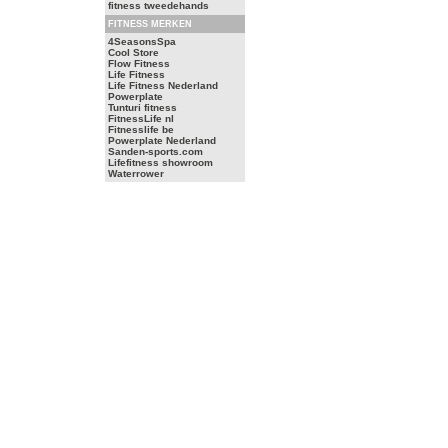
fitness tweedehands
FITNESS MERKEN
4SeasonsSpa
Cool Store
Flow Fitness
Life Fitness
Life Fitness Nederland
Powerplate
Tunturi fitness
FitnessLife nl
Fitnesslife be
Powerplate Nederland
Sanden-sports.com
Lifefitness showroom
Waterrower