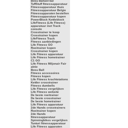
Bosu Ballast bal
TuffStuff fitnessapparatuur
Fitnessapparatuur thuis
Fitnessapparatuur Belgie
Fitnessapparaten bestellen
Fitnessapparatuur kopen
PowerBlock Kettleblock
LifeFitness (Life Fitness)
apparatuur met Track
console
Crosstrainer te koop
Crosstrainer kopen
LifeFitness Track
Fitness aanbiedingen
Life Fitness GO
Roeitrainer kopen
Crosstrainer kopen
Life Fitness apparatuur
Life Fitness hometrainer
C1 GO
Life Fitness Miljonair Fair
aktie
Bosu Ball
Fitness accessoires
Fitness kopen
Life Fitness krachtstations
Kettler crosstrainer
Fitness dumbells
Life Fitness vergelijken
Life Fitness website
De beste roeitrainer
De beste crosstrainer
De beste hometrainer
Life Fitness apparatuur
2de Hands crosstrainers
Roeitrainer kopen
2de Hands
fitnessapparatuur
Spinningbikes vergelijken
Tunturi fitnessapparatuur
Life Fitness apparaten