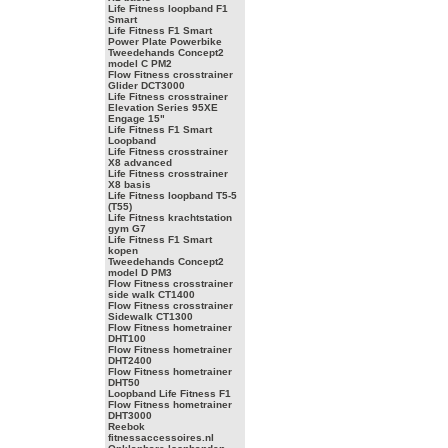
Life Fitness loopband F1
Smart
Life Fitness F1 Smart
Power Plate Powerbike
Tweedehands Concept2
model C PM2
Flow Fitness crosstrainer
Glider DCT3000
Life Fitness crosstrainer
Elevation Series 95XE
Engage 15"
Life Fitness F1 Smart
Loopband
Life Fitness crosstrainer
X8 advanced
Life Fitness crosstrainer
X8 basis
Life Fitness loopband T5-5
(T55)
Life Fitness krachtstation
gym G7
Life Fitness F1 Smart
kopen
Tweedehands Concept2
model D PM3
Flow Fitness crosstrainer
side walk CT1400
Flow Fitness crosstrainer
Sidewalk CT1300
Flow Fitness hometrainer
DHT100
Flow Fitness hometrainer
DHT2400
Flow Fitness hometrainer
DHT50
Loopband Life Fitness F1
Flow Fitness hometrainer
DHT3000
Reebok
fitnessaccessoires.nl