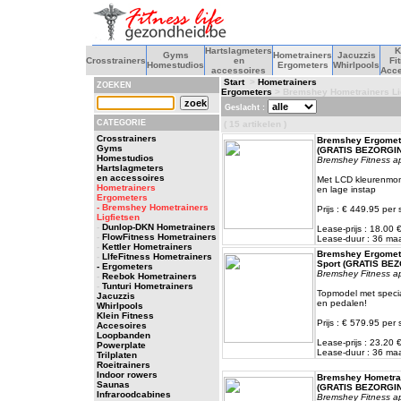
Hartslagmeters
K
Gyms
Hometrainers
Jacuzzis
Crosstrainers
en
Fi
Homestudios
Ergometers
Whirlpools
accessoires
Acce
Start
>
Hometrainers
ZOEKEN
Ergometers
> Bremshey Hometrainers Li
Geslacht :
CATEGORIE
( 15 artikelen )
Crosstrainers
Bremshey Ergomete
Gyms
(GRATIS BEZORGI
Homestudios
Bremshey Fitness a
Hartslagmeters
en accessoires
Met LCD kleurenmoni
Hometrainers
en lage instap
Ergometers
- Bremshey Hometrainers
Prijs : € 449.95 per 
Ligfietsen
-
Dunlop-DKN Hometrainers
Lease-prijs : 18.00
-
FlowFitness Hometrainers
Lease-duur : 36 m
-
Kettler Hometrainers
Bremshey Ergomete
-
LIfeFitness Hometrainers
Sport (GRATIS BE
- Ergometers
Bremshey Fitness a
-
Reebok Hometrainers
-
Tunturi Hometrainers
Topmodel met speciaa
Jacuzzis
en pedalen!
Whirlpools
Klein Fitness
Prijs : € 579.95 per 
Accesoires
Loopbanden
Lease-prijs : 23.20
Powerplate
Lease-duur : 36 m
Trilplaten
Roeitrainers
Indoor rowers
Bremshey Hometrai
Saunas
(GRATIS BEZORGI
Infraroodcabines
Bremshey Fitness a