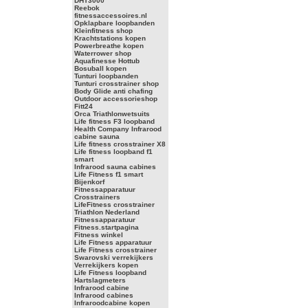
DHT3000
Reebok
fitnessaccessoires.nl
Opklapbare loopbanden
Kleinfitness shop
Krachtstations kopen
Powerbreathe kopen
Waterrower shop
Aquafinesse Hottub
Bosuball kopen
Tunturi loopbanden
Tunturi crosstrainer shop
Body Glide anti chafing
Outdoor accessorieshop
Fitt24
Orca Triathlonwetsuits
Life fitness F3 loopband
Health Company Infrarood
cabine sauna
Life fitness crosstrainer X8
Life fitness loopband f1
smart
Infrarood sauna cabines
Life Fitness f1 smart
Bijenkorf
Fitnessapparatuur
Crosstrainers
LifeFitness crosstrainer
Triathlon Nederland
Fitnessapparatuur
Fitness.startpagina
Fitness winkel
Life Fitness apparatuur
Life Fitness crosstrainer
Swarovski verrekijkers
Verrekijkers kopen
Life Fitness loopband
Hartslagmeters
Infrarood cabine
Infrarood cabines
Infraroodcabine kopen