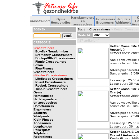
Hartslagmeters
K
Gyms
Hometrainers
Jacuzzis
Crosstrainers
en
Fi
Homestudios
Ergometers
Whirlpools
accessoires
Acce
Start
>
Crosstrainers
> Kettler Crosstra
ZOEKEN
Geslacht :
( 17 artikelen )
CATEGORIE
Kettler Cross ! Me C
Crosstrainers
Antraciet)
-
Bowflex Treadclimber
Kettler Fitness 2009
-
Bremshey Crosstrainers
-
Dunlop-DKN Crosstrainers
Aan de vrouwelijke
-
Finnlo Crosstrainers
constructie, in 3 kle
Loxon
-
FlowFitness
Advies-prijs :
€ 639.
Crosstrainers
Sanden-prijs : € 549
- Kettler Crosstrainers
-
Lifefitness Crosstrainers
Lease-prijs : 25.56
-
Pliant Crosstrainers
Lease-duur : 36 m
-
Reebok Crosstrainers
-
Tunturi Crosstrainers
Kettler Cross ! Me C
Gyms
Oranje)
Homestudios
Kettler Fitness 2009
Hartslagmeters
en accessoires
Aan de vrouwelijke
Hometrainers
constructie, in 3 kle
Ergometers
Jacuzzis
Advies-prijs :
€ 639.
Whirlpools
Sanden-prijs : € 549
Klein Fitness
Accesoires
Lease-prijs : 25.56
Loopbanden
Lease-duur : 36 m
Powerplate
Kettler Satura E Cr
Trilplaten
Grafiet / Antraciet)
Roeitrainers
Kettler Fitness 2009