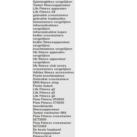
Spinningbikes vergelijken
Tunturi fitnessapparatuur
Life Fitness apparaten
Life Fitness X8
gebruikte crosstrainers
gebruikte loopbanden
hometrainers vergelijken
infraroodcabines
vergelijken
infraroodcabine kopen
kettler crosstrainers
vergelijken
kettler fitnessapparatuur
vergelijken
krachtstations vergelijken
life fitness apparaten
vergelijken
life fitness apparatuur
vergelijken
life fitness club series
crosstrainers vergelijken
Adidas fitness accessoires
Finnlo krachtstations
Gebruikte crosstrainers
DKN fitness shop
Finnlo Autark
Life Fitness g2
Life Fitness g3
Life Fitness g4
Flow Fitness HT4000
Flow Fitness CT4000
tweedehands
fitnessapparatuur
Tunturi roeitrainer R60
Flow Fitness crosstrainer
DCT3000
Flow Fitness crosstrainer
DCT2400
De beste loopband
Fitnessapparatuur
Fitness24.nl