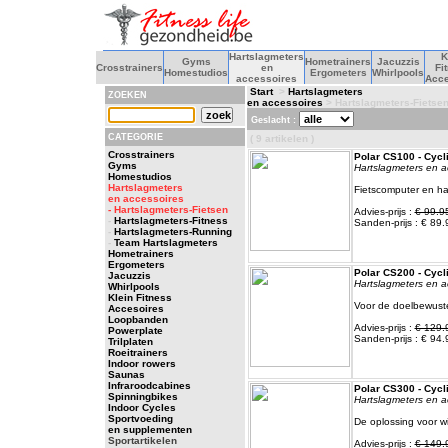
Hartslagmeters
K
Gyms
Hometrainers
Jacuzzis
Crosstrainers
en
Fi
Homestudios
Ergometers
Whirlpools
accessoires
Acce
Start
>
Hartslagmeters
ZOEKEN
en accessoires
> Hartslagmeters-Fietse
Geslacht :
CATEGORIE
( 9 artikelen )
Crosstrainers
Polar CS100 - Cycl
Gyms
Hartslagmeters en a
Homestudios
Hartslagmeters
Fietscomputer en ha
en accessoires
- Hartslagmeters-Fietsen
Advies-prijs :
€ 99.9
-
Hartslagmeters-Fitness
Sanden-prijs : € 89.
-
Hartslagmeters-Running
-
Team Hartslagmeters
Hometrainers
Ergometers
Polar CS200 - Cycl
Jacuzzis
Hartslagmeters en a
Whirlpools
Klein Fitness
Voor de doelbewuste
Accesoires
Loopbanden
Advies-prijs :
€ 129.
Powerplate
Sanden-prijs : € 94.
Trilplaten
Roeitrainers
Indoor rowers
Saunas
Infraroodcabines
Polar CS300 - Cycl
Spinningbikes
Hartslagmeters en a
Indoor Cycles
Sportvoeding
De oplossing voor w
en supplementen
Sportartikelen
Advies-prijs :
€ 149.