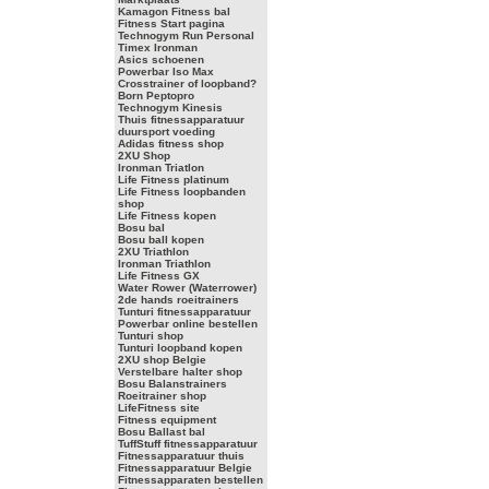
Kamagon Fitness bal
Fitness Start pagina
Technogym Run Personal
Timex Ironman
Asics schoenen
Powerbar Iso Max
Crosstrainer of loopband?
Born Peptopro
Technogym Kinesis
Thuis fitnessapparatuur
duursport voeding
Adidas fitness shop
2XU Shop
Ironman Triatlon
Life Fitness platinum
Life Fitness loopbanden
shop
Life Fitness kopen
Bosu bal
Bosu ball kopen
2XU Triathlon
Ironman Triathlon
Life Fitness GX
Water Rower (Waterrower)
2de hands roeitrainers
Tunturi fitnessapparatuur
Powerbar online bestellen
Tunturi shop
Tunturi loopband kopen
2XU shop Belgie
Verstelbare halter shop
Bosu Balanstrainers
Roeitrainer shop
LifeFitness site
Fitness equipment
Bosu Ballast bal
TuffStuff fitnessapparatuur
Fitnessapparatuur thuis
Fitnessapparatuur Belgie
Fitnessapparaten bestellen