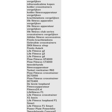
vergelijken
infraroodcabine kopen
kettler crosstrainers
vergelijken
kettler fitnessapparatuur
vergelijken
krachtstations vergelijken
life fitness apparaten
vergelijken
life fitness apparatuur
vergelijken
life fitness club series
crosstrainers vergelijken
Adidas fitness accessoires
Finnlo krachtstations
Gebruikte crosstrainers
DKN fitness shop
Finnlo Autark
Life Fitness g2
Life Fitness g3
Life Fitness g4
Flow Fitness HT4000
Flow Fitness CT4000
tweedehands
fitnessapparatuur
Tunturi roeitrainer R60
Flow Fitness crosstrainer
DCT3000
Flow Fitness crosstrainer
DCT2400
De beste loopband
Fitnessapparatuur
Fitness24.nl
Lifefitness F1
Life Fitness crosstrainer
X1 basis
Life Fitness loopband F1
Smart
Life Fitness F1 Smart
Power Plate Powerbike
Tweedehands Concept2