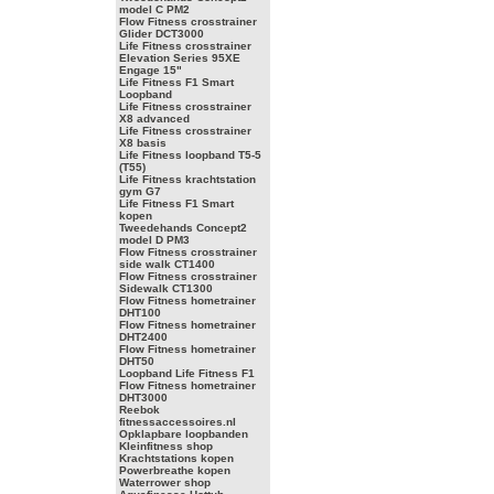
model C PM2
Flow Fitness crosstrainer
Glider DCT3000
Life Fitness crosstrainer
Elevation Series 95XE
Engage 15"
Life Fitness F1 Smart
Loopband
Life Fitness crosstrainer
X8 advanced
Life Fitness crosstrainer
X8 basis
Life Fitness loopband T5-5
(T55)
Life Fitness krachtstation
gym G7
Life Fitness F1 Smart
kopen
Tweedehands Concept2
model D PM3
Flow Fitness crosstrainer
side walk CT1400
Flow Fitness crosstrainer
Sidewalk CT1300
Flow Fitness hometrainer
DHT100
Flow Fitness hometrainer
DHT2400
Flow Fitness hometrainer
DHT50
Loopband Life Fitness F1
Flow Fitness hometrainer
DHT3000
Reebok
fitnessaccessoires.nl
Opklapbare loopbanden
Kleinfitness shop
Krachtstations kopen
Powerbreathe kopen
Waterrower shop