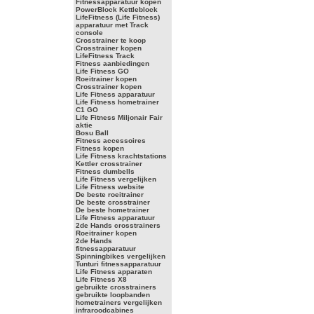
Fitnessapparatuur kopen
PowerBlock Kettleblock
LifeFitness (Life Fitness)
apparatuur met Track
console
Crosstrainer te koop
Crosstrainer kopen
LifeFitness Track
Fitness aanbiedingen
Life Fitness GO
Roeitrainer kopen
Crosstrainer kopen
Life Fitness apparatuur
Life Fitness hometrainer
C1 GO
Life Fitness Miljonair Fair
aktie
Bosu Ball
Fitness accessoires
Fitness kopen
Life Fitness krachtstations
Kettler crosstrainer
Fitness dumbells
Life Fitness vergelijken
Life Fitness website
De beste roeitrainer
De beste crosstrainer
De beste hometrainer
Life Fitness apparatuur
2de Hands crosstrainers
Roeitrainer kopen
2de Hands
fitnessapparatuur
Spinningbikes vergelijken
Tunturi fitnessapparatuur
Life Fitness apparaten
Life Fitness X8
gebruikte crosstrainers
gebruikte loopbanden
hometrainers vergelijken
infraroodcabines