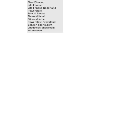
Flow Fitness
Life Fitness
Life Fitness Nederland
Powerplate
Tunturi fitness
FitnessLife nl
Fitnesslife be
Powerplate Nederland
Sanden-sports.com
Lifefitness showroom
Waterrower