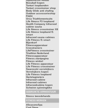
Aquafinesse Hottub
Bosuball kopen
Tunturi loopbanden
Tunturi crosstrainer shop
Body Glide anti chafing
Outdoor accessorieshop
Fitt24
Orca Triathlonwetsuits
Life fitness F3 loopband
Health Company Infrarood
cabine sauna
Life fitness crosstrainer X8
Life fitness loopband f1
smart
Infrarood sauna cabines
Life Fitness f1 smart
Bijenkorf
Fitnessapparatuur
Crosstrainers
LifeFitness crosstrainer
Triathlon Nederland
Fitnessapparatuur
Fitness.startpagina
Fitness winkel
Life Fitness apparatuur
Life Fitness crosstrainer
Swarovski verrekijkers
Verrekijkers kopen
Life Fitness loopband
Hartslagmeters
Infrarood cabine
Infrarood cabines
Infraroodcabine kopen
Schwinn spinningbike
GEBRUIKTE APPARATUUR
fitness tweedehands
FITNESS MERKEN
4SeasonsSpa
Cool Store