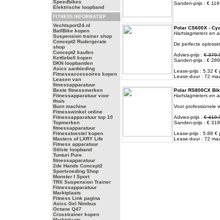
Speedbikes
Sanden-prijs : € 119
Elektrische loopband
FITNESS INFORMATIEF
Vechtsport24.nl
Polar CS600X - Cyc
BallBike kopen
Hartslagmeters en a
Suspension trainer shop
Concept2 Rudergerate
De perfecte oplossin
shop
Concept2 kaufen
Advies-prijs :
€ 379.
Kettlebell kopen
Sanden-prijs : € 289
DKN loopbanden
Asics aanbieding
Lease-prijs : 5.32 
Fitnessaccessoires kopen
Lease-duur : 72 m
Leasen van
fitnessapparatuur
Beste fitnessmerken
Polar RS800CX Bike
Fitnessapparatuur voor
Hartslagmeters en a
thuis
Burn machine
Voor professionele w
Fitnesswinkel online
Fitnessapparatuur top 10
Advies-prijs :
€ 419.
Topmerken
Sanden-prijs : € 319
fitnessapparatuur
Fitnesstoestel kopen
Lease-prijs : 5.88 
Masters of LXRY Life
Lease-duur : 72 m
Fitness apparatuur
Stilste loopband
Tunturi Pure
fitnessapparatuur
2de Hands Concept2
Sportvoeding Shop
Monster I Sport
TRX Suspension Trainer
Fitnessapparatuur
Marktplaats
Fitness Link pagina
Asics Gel Nimbus
Octane Q47
Crosstrainer kopen
Marktplaats