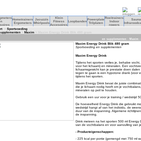
agmeters
Klein
Roeitrainers
Hometrainers
Jacuzzis
Powerplate
Sauna
en
Fitness
Loopbanden
Indoor
Ergometers
Whirlpools
Trilplaten
Infraroodc
soires
Accesoires
rowers
rt
>
Sportvoeding
supplementen
>
Maxim
> Maxim Energy Drink Blik 480 gram
en supplementen - Maxim -
Maxim Energy Drink Blik 480 gram
Sportvoeding en supplementen
Maxim Energy Drink
Tijdens het sporten verlies je, behalve vocht
voor het lichaam) en mineralen. Een vochtver
lichaamsgewicht kan je prestatie doen dalen
tegen te gaan is een hypotone drank (voor e
tijdens het sporten.
Maxim Energy Drink bevat de juiste combinat
die je lichaam nodig heeft om je vochtbalans
mineralen op peil te houden.
Gebruik een uur voor je training / wedstrijd 5
De hoeveelheid Energy Drink die gebruikt moe
wedstrijd hangt af van het individu, de weer
duur van de inspanning. Algemene richtlijnen 
de inspanning.
Drink meteen na het sporten 500 ml Energy D
van de vochtbalans en voor aanvulling van j
- Producteigenschappen:
- 225 kcal per portie (gemengd met 750 ml wa