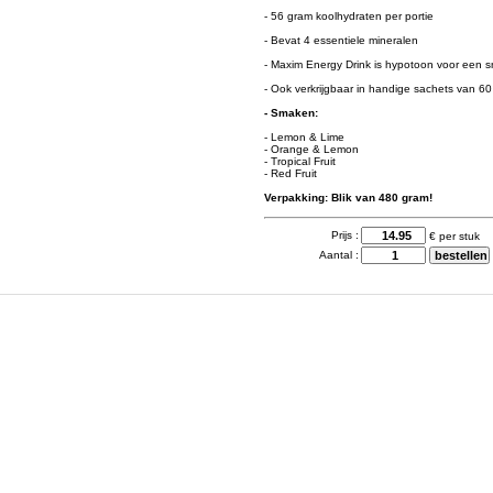
- 56 gram koolhydraten per portie
- Bevat 4 essentiele mineralen
- Maxim Energy Drink is hypotoon voor een 
- Ook verkrijgbaar in handige sachets van 6
- Smaken:
- Lemon & Lime
- Orange & Lemon
- Tropical Fruit
- Red Fruit
Verpakking: Blik van 480 gram!
Prijs :
€ per stuk
Aantal :