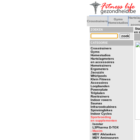
Hartsl
Gyms
Crosstrainers
Homestudios
acces
Sta
ZOEKEN
en 
CATEGORIE
Crosstrainers
Gyms
Homestudios
Hartslagmeters
en accessoires
Hometrainers
Ergometers
Jacuzzis
Whirlpools
Klein Fitness
Accesoires
Loopbanden
Powerplate
Trilplaten
Roeitrainers
Indoor rowers
Saunas
Infraroodcabines
Spinningbikes
Indoor Cycles
Sportvoeding
en supplementen
-
Isostar
-
L3Pharma D-TOX
- Maxim
-
MDY Afslanken
-
MDY Aminozuren