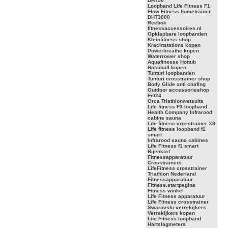
DHT50
Loopband Life Fitness F1
Flow Fitness hometrainer
DHT3000
Reebok
fitnessaccessoires.nl
Opklapbare loopbanden
Kleinfitness shop
Krachtstations kopen
Powerbreathe kopen
Waterrower shop
Aquafinesse Hottub
Bosuball kopen
Tunturi loopbanden
Tunturi crosstrainer shop
Body Glide anti chafing
Outdoor accessorieshop
Fitt24
Orca Triathlonwetsuits
Life fitness F3 loopband
Health Company Infrarood
cabine sauna
Life fitness crosstrainer X8
Life fitness loopband f1
smart
Infrarood sauna cabines
Life Fitness f1 smart
Bijenkorf
Fitnessapparatuur
Crosstrainers
LifeFitness crosstrainer
Triathlon Nederland
Fitnessapparatuur
Fitness.startpagina
Fitness winkel
Life Fitness apparatuur
Life Fitness crosstrainer
Swarovski verrekijkers
Verrekijkers kopen
Life Fitness loopband
Hartslagmeters