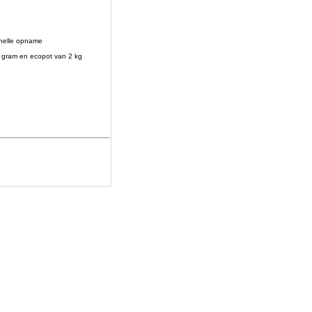
snelle opname
0 gram en ecopot van 2 kg