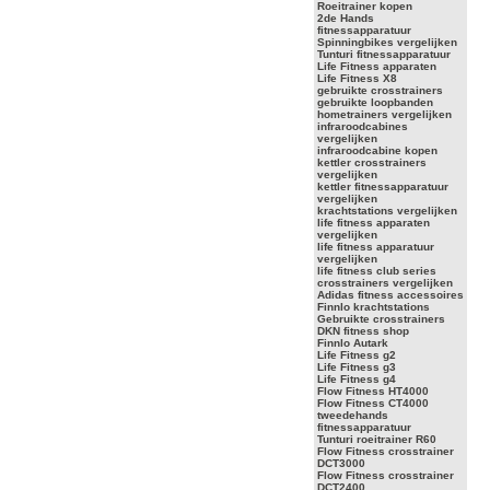
Roeitrainer kopen
2de Hands
fitnessapparatuur
Spinningbikes vergelijken
Tunturi fitnessapparatuur
Life Fitness apparaten
Life Fitness X8
gebruikte crosstrainers
gebruikte loopbanden
hometrainers vergelijken
infraroodcabines
vergelijken
infraroodcabine kopen
kettler crosstrainers
vergelijken
kettler fitnessapparatuur
vergelijken
krachtstations vergelijken
life fitness apparaten
vergelijken
life fitness apparatuur
vergelijken
life fitness club series
crosstrainers vergelijken
Adidas fitness accessoires
Finnlo krachtstations
Gebruikte crosstrainers
DKN fitness shop
Finnlo Autark
Life Fitness g2
Life Fitness g3
Life Fitness g4
Flow Fitness HT4000
Flow Fitness CT4000
tweedehands
fitnessapparatuur
Tunturi roeitrainer R60
Flow Fitness crosstrainer
DCT3000
Flow Fitness crosstrainer
DCT2400