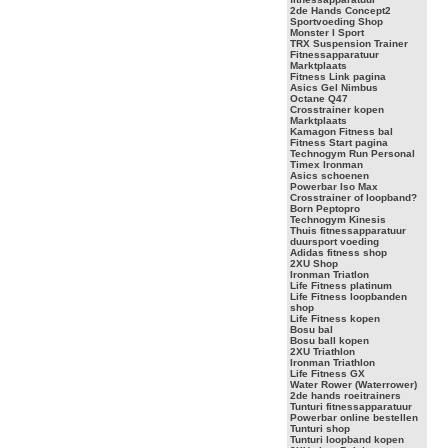
2de Hands Concept2
Sportvoeding Shop
Monster I Sport
TRX Suspension Trainer
Fitnessapparatuur
Marktplaats
Fitness Link pagina
Asics Gel Nimbus
Octane Q47
Crosstrainer kopen
Marktplaats
Kamagon Fitness bal
Fitness Start pagina
Technogym Run Personal
Timex Ironman
Asics schoenen
Powerbar Iso Max
Crosstrainer of loopband?
Born Peptopro
Technogym Kinesis
Thuis fitnessapparatuur
duursport voeding
Adidas fitness shop
2XU Shop
Ironman Triatlon
Life Fitness platinum
Life Fitness loopbanden
shop
Life Fitness kopen
Bosu bal
Bosu ball kopen
2XU Triathlon
Ironman Triathlon
Life Fitness GX
Water Rower (Waterrower)
2de hands roeitrainers
Tunturi fitnessapparatuur
Powerbar online bestellen
Tunturi shop
Tunturi loopband kopen