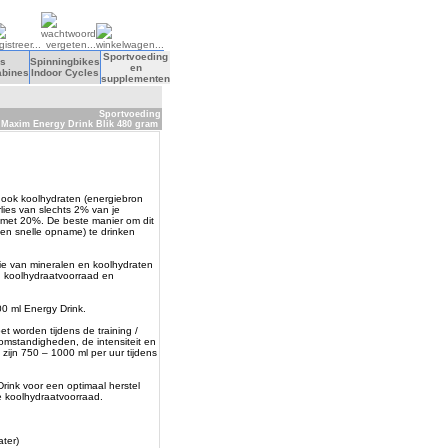
Sportvoeding
s
Spinningbikes
en
abines
Indoor Cycles
supplementen
Sportvoeding
 Maxim Energy Drink Blik 480 gram
, ook koolhydraten (energiebron
lies van slechts 2% van je
 met 20%. De beste manier om dit
en snelle opname) te drinken
ie van mineralen en koolhydraten
, koolhydraatvoorraad en
00 ml Energy Drink.
t worden tijdens de training /
somstandigheden, de intensiteit en
zijn 750 – 1000 ml per uur tijdens
rink voor een optimaal herstel
e koolhydraatvoorraad.
ter)