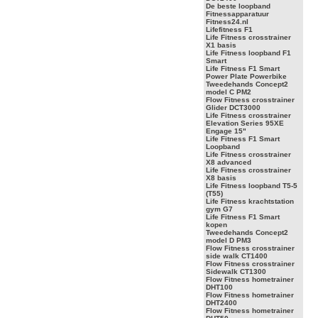
De beste loopband
Fitnessapparatuur
Fitness24.nl
Lifefitness F1
Life Fitness crosstrainer
X1 basis
Life Fitness loopband F1
Smart
Life Fitness F1 Smart
Power Plate Powerbike
Tweedehands Concept2
model C PM2
Flow Fitness crosstrainer
Glider DCT3000
Life Fitness crosstrainer
Elevation Series 95XE
Engage 15"
Life Fitness F1 Smart
Loopband
Life Fitness crosstrainer
X8 advanced
Life Fitness crosstrainer
X8 basis
Life Fitness loopband T5-5
(T55)
Life Fitness krachtstation
gym G7
Life Fitness F1 Smart
kopen
Tweedehands Concept2
model D PM3
Flow Fitness crosstrainer
side walk CT1400
Flow Fitness crosstrainer
Sidewalk CT1300
Flow Fitness hometrainer
DHT100
Flow Fitness hometrainer
DHT2400
Flow Fitness hometrainer