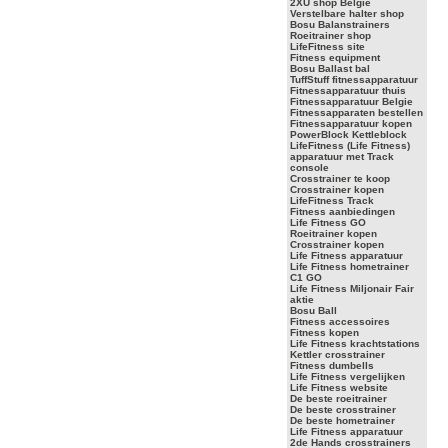
2XU shop Belgie
Verstelbare halter shop
Bosu Balanstrainers
Roeitrainer shop
LifeFitness site
Fitness equipment
Bosu Ballast bal
TuffStuff fitnessapparatuur
Fitnessapparatuur thuis
Fitnessapparatuur Belgie
Fitnessapparaten bestellen
Fitnessapparatuur kopen
PowerBlock Kettleblock
LifeFitness (Life Fitness)
apparatuur met Track
console
Crosstrainer te koop
Crosstrainer kopen
LifeFitness Track
Fitness aanbiedingen
Life Fitness GO
Roeitrainer kopen
Crosstrainer kopen
Life Fitness apparatuur
Life Fitness hometrainer
C1 GO
Life Fitness Miljonair Fair
aktie
Bosu Ball
Fitness accessoires
Fitness kopen
Life Fitness krachtstations
Kettler crosstrainer
Fitness dumbells
Life Fitness vergelijken
Life Fitness website
De beste roeitrainer
De beste crosstrainer
De beste hometrainer
Life Fitness apparatuur
2de Hands crosstrainers