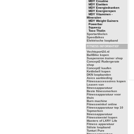
-
MDY Creatine
-
MDY Eiwitten
-
MDY Energiedranken
-
MDY Energierepen
-
MDY Vitaminen -
Mineralen
-
MDY Weight Gainers
-
Powerbar
-
Squeezy
-
Toco Tholin
Sportartikelen
Speedbikes
Elektrische loopband
FITNESS INFORMATIEF
Vechtsport24.nl
BallBike kopen
Suspension trainer shop
Concept2 Rudergerate
shop
Concept2 kaufen
Kettlebell kopen
DKN loopbanden
Asics aanbieding
Fitnessaccessoires kopen
Leasen van
fitnessapparatuur
Beste fitnessmerken
Fitnessapparatuur voor
thuis
Burn machine
Fitnesswinkel online
Fitnessapparatuur top 10
Topmerken
fitnessapparatuur
Fitnesstoestel kopen
Masters of LXRY Life
Fitness apparatuur
Stilste loopband
Tunturi Pure
fitnessapparatuur