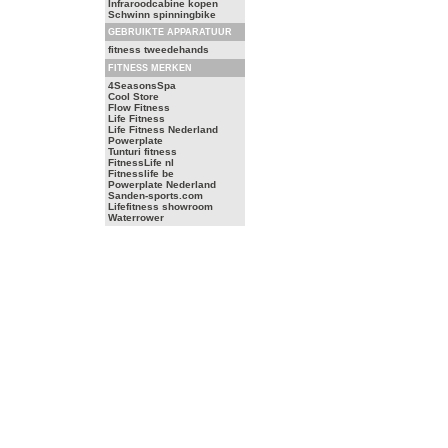
Infraroodcabine kopen
Schwinn spinningbike
GEBRUIKTE APPARATUUR
fitness tweedehands
FITNESS MERKEN
4SeasonsSpa
Cool Store
Flow Fitness
Life Fitness
Life Fitness Nederland
Powerplate
Tunturi fitness
FitnessLife nl
Fitnesslife be
Powerplate Nederland
Sanden-sports.com
Lifefitness showroom
Waterrower