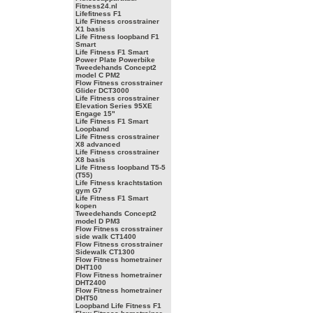
Fitness24.nl
Lifefitness F1
Life Fitness crosstrainer
X1 basis
Life Fitness loopband F1
Smart
Life Fitness F1 Smart
Power Plate Powerbike
Tweedehands Concept2
model C PM2
Flow Fitness crosstrainer
Glider DCT3000
Life Fitness crosstrainer
Elevation Series 95XE
Engage 15"
Life Fitness F1 Smart
Loopband
Life Fitness crosstrainer
X8 advanced
Life Fitness crosstrainer
X8 basis
Life Fitness loopband T5-5
(T55)
Life Fitness krachtstation
gym G7
Life Fitness F1 Smart
kopen
Tweedehands Concept2
model D PM3
Flow Fitness crosstrainer
side walk CT1400
Flow Fitness crosstrainer
Sidewalk CT1300
Flow Fitness hometrainer
DHT100
Flow Fitness hometrainer
DHT2400
Flow Fitness hometrainer
DHT50
Loopband Life Fitness F1