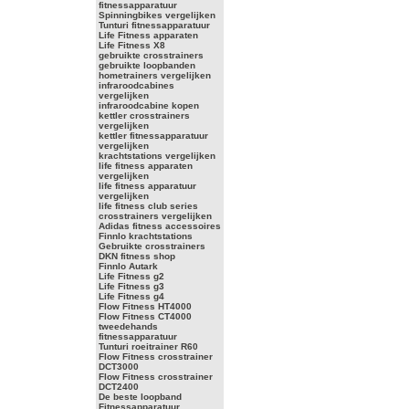
fitnessapparatuur
Spinningbikes vergelijken
Tunturi fitnessapparatuur
Life Fitness apparaten
Life Fitness X8
gebruikte crosstrainers
gebruikte loopbanden
hometrainers vergelijken
infraroodcabines
vergelijken
infraroodcabine kopen
kettler crosstrainers
vergelijken
kettler fitnessapparatuur
vergelijken
krachtstations vergelijken
life fitness apparaten
vergelijken
life fitness apparatuur
vergelijken
life fitness club series
crosstrainers vergelijken
Adidas fitness accessoires
Finnlo krachtstations
Gebruikte crosstrainers
DKN fitness shop
Finnlo Autark
Life Fitness g2
Life Fitness g3
Life Fitness g4
Flow Fitness HT4000
Flow Fitness CT4000
tweedehands
fitnessapparatuur
Tunturi roeitrainer R60
Flow Fitness crosstrainer
DCT3000
Flow Fitness crosstrainer
DCT2400
De beste loopband
Fitnessapparatuur