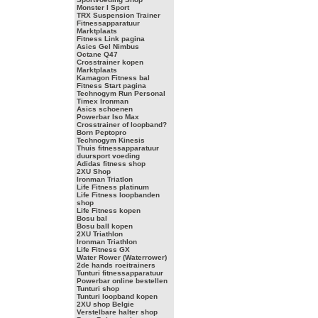
Monster I Sport
TRX Suspension Trainer
Fitnessapparatuur
Marktplaats
Fitness Link pagina
Asics Gel Nimbus
Octane Q47
Crosstrainer kopen
Marktplaats
Kamagon Fitness bal
Fitness Start pagina
Technogym Run Personal
Timex Ironman
Asics schoenen
Powerbar Iso Max
Crosstrainer of loopband?
Born Peptopro
Technogym Kinesis
Thuis fitnessapparatuur
duursport voeding
Adidas fitness shop
2XU Shop
Ironman Triatlon
Life Fitness platinum
Life Fitness loopbanden
shop
Life Fitness kopen
Bosu bal
Bosu ball kopen
2XU Triathlon
Ironman Triathlon
Life Fitness GX
Water Rower (Waterrower)
2de hands roeitrainers
Tunturi fitnessapparatuur
Powerbar online bestellen
Tunturi shop
Tunturi loopband kopen
2XU shop Belgie
Verstelbare halter shop