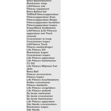
Bosu Balanstrainers
Roeitrainer shop
LifeFitness site
Fitness equipment
Bosu Ballast bal
TuffStuff fitnessapparatuur
Fitnessapparatuur thuis
Fitnessapparatuur Belgie
Fitnessapparaten bestellen
Fitnessapparatuur kopen
PowerBlock Kettleblock
LifeFitness (Life Fitness)
apparatuur met Track
console
Crosstrainer te koop
Crosstrainer kopen
LifeFitness Track
Fitness aanbiedingen
Life Fitness GO
Roeitrainer kopen
Crosstrainer kopen
Life Fitness apparatuur
Life Fitness hometrainer
C1 GO
Life Fitness Miljonair Fair
aktie
Bosu Ball
Fitness accessoires
Fitness kopen
Life Fitness krachtstations
Kettler crosstrainer
Fitness dumbells
Life Fitness vergelijken
Life Fitness website
De beste roeitrainer
De beste crosstrainer
De beste hometrainer
Life Fitness apparatuur
2de Hands crosstrainers
Roeitrainer kopen
2de Hands