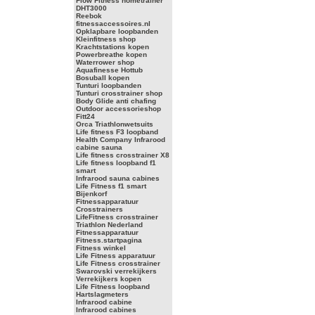
Flow Fitness hometrainer
DHT3000
Reebok
fitnessaccessoires.nl
Opklapbare loopbanden
Kleinfitness shop
Krachtstations kopen
Powerbreathe kopen
Waterrower shop
Aquafinesse Hottub
Bosuball kopen
Tunturi loopbanden
Tunturi crosstrainer shop
Body Glide anti chafing
Outdoor accessorieshop
Fitt24
Orca Triathlonwetsuits
Life fitness F3 loopband
Health Company Infrarood
cabine sauna
Life fitness crosstrainer X8
Life fitness loopband f1
smart
Infrarood sauna cabines
Life Fitness f1 smart
Bijenkorf
Fitnessapparatuur
Crosstrainers
LifeFitness crosstrainer
Triathlon Nederland
Fitnessapparatuur
Fitness.startpagina
Fitness winkel
Life Fitness apparatuur
Life Fitness crosstrainer
Swarovski verrekijkers
Verrekijkers kopen
Life Fitness loopband
Hartslagmeters
Infrarood cabine
Infrarood cabines