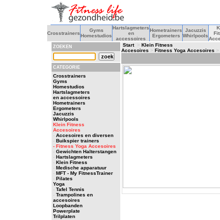
Hartslagmeters
K
Gyms
Hometrainers
Jacuzzis
Crosstrainers
en
Fi
Homestudios
Ergometers
Whirlpools
accessoires
Acce
Start
>
Klein Fitness
ZOEKEN
Accesoires
>
Fitness Yoga Accesoires
> 
CATEGORIE
Crosstrainers
Gyms
Homestudios
Hartslagmeters
en accessoires
Hometrainers
Ergometers
Jacuzzis
Whirlpools
Klein Fitness
Accesoires
-
Accesoires en diversen
-
Buikspier trainers
- Fitness Yoga Accesoires
-
Gewichten Halterstangen
-
Hartslagmeters
-
Klein Fitness
-
Medische apparatuur
-
MFT - My FitnessTrainer
-
Pilates
Yoga
-
Tafel Tennis
-
Trampolines en
accesoires
Loopbanden
Powerplate
Trilplaten