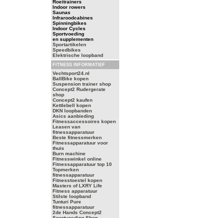
Roeitrainers
Indoor rowers
Saunas
Infraroodcabines
Spinningbikes
Indoor Cycles
Sportvoeding
en supplementen
Sportartikelen
Speedbikes
Elektrische loopband
FITNESS INFORMATIEF
Vechtsport24.nl
BallBike kopen
Suspension trainer shop
Concept2 Rudergerate
shop
Concept2 kaufen
Kettlebell kopen
DKN loopbanden
Asics aanbieding
Fitnessaccessoires kopen
Leasen van
fitnessapparatuur
Beste fitnessmerken
Fitnessapparatuur voor
thuis
Burn machine
Fitnesswinkel online
Fitnessapparatuur top 10
Topmerken
fitnessapparatuur
Fitnesstoestel kopen
Masters of LXRY Life
Fitness apparatuur
Stilste loopband
Tunturi Pure
fitnessapparatuur
2de Hands Concept2
Sportvoeding Shop