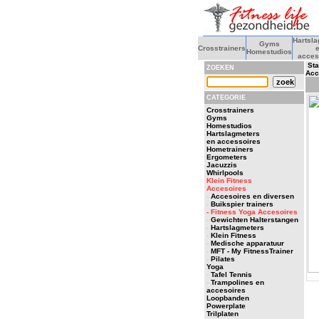
Hartsl
Gyms
Crosstrainers
Homestudios
acces
Sta
ZOEKEN
Acc
CATEGORIE
Crosstrainers
Gyms
Homestudios
Hartslagmeters
en accessoires
Hometrainers
Ergometers
Jacuzzis
Whirlpools
Klein Fitness
Accesoires
-
Accesoires en diversen
-
Buikspier trainers
- Fitness Yoga Accesoires
-
Gewichten Halterstangen
-
Hartslagmeters
-
Klein Fitness
-
Medische apparatuur
-
MFT - My FitnessTrainer
-
Pilates
Yoga
-
Tafel Tennis
-
Trampolines en
accesoires
Loopbanden
Powerplate
Trilplaten