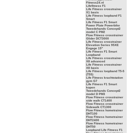
Fitness24.nl
Lifefitness F1
Life Fitness crosstrainer
X1 basis
Life Fitness loopband F1
Smart
Life Fitness F1 Smart
Power Plate Powerbike
Tweedehands Concept2
model C PM2
Flow Fitness crosstrainer
Glider DCT3000
Life Fitness crosstrainer
Elevation Series 95XE
Engage 15"
Life Fitness F1 Smart
Loopband
Life Fitness crosstrainer
X8 advanced
Life Fitness crosstrainer
X8 basis
Life Fitness loopband T5-5
(T55)
Life Fitness krachtstation
gym G7
Life Fitness F1 Smart
kopen
Tweedehands Concept2
model D PM3
Flow Fitness crosstrainer
side walk CT1400
Flow Fitness crosstrainer
Sidewalk CT1300
Flow Fitness hometrainer
DHT100
Flow Fitness hometrainer
DHT2400
Flow Fitness hometrainer
DHT50
Loopband Life Fitness F1