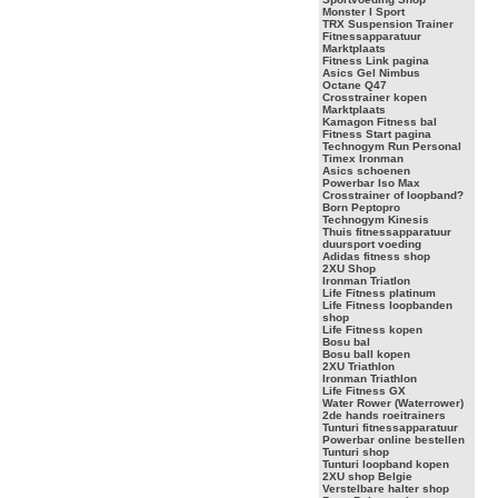
Monster I Sport
TRX Suspension Trainer
Fitnessapparatuur
Marktplaats
Fitness Link pagina
Asics Gel Nimbus
Octane Q47
Crosstrainer kopen
Marktplaats
Kamagon Fitness bal
Fitness Start pagina
Technogym Run Personal
Timex Ironman
Asics schoenen
Powerbar Iso Max
Crosstrainer of loopband?
Born Peptopro
Technogym Kinesis
Thuis fitnessapparatuur
duursport voeding
Adidas fitness shop
2XU Shop
Ironman Triatlon
Life Fitness platinum
Life Fitness loopbanden
shop
Life Fitness kopen
Bosu bal
Bosu ball kopen
2XU Triathlon
Ironman Triathlon
Life Fitness GX
Water Rower (Waterrower)
2de hands roeitrainers
Tunturi fitnessapparatuur
Powerbar online bestellen
Tunturi shop
Tunturi loopband kopen
2XU shop Belgie
Verstelbare halter shop