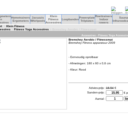
agmeters
Klein
Roeitrainers
Hometrainers
Jacuzzis
Powerplate
Sauna
en
Fitness
Loopbanden
Indoor
Ergometers
Whirlpools
Trilplaten
Infraroodc
soires
Accesoires
rowers
rt
>
Klein Fitness
esoires
>
Fitness Yoga Accesoires
> Bremshey Aerobic / Fitnessmat
Accesoires - Fitness Yoga Accesoir
Bremshey Aerobic / Fitnessmat
Bremshey Fitness apparatuur 2009
- Eenvoudig oprolbaar
- Afmetingen: 180 x 60 x 0,6 cm
- Kleur: Rood
Advies-prijs :
16.54
€
Sanden-prijs :
€ p
Aantal :