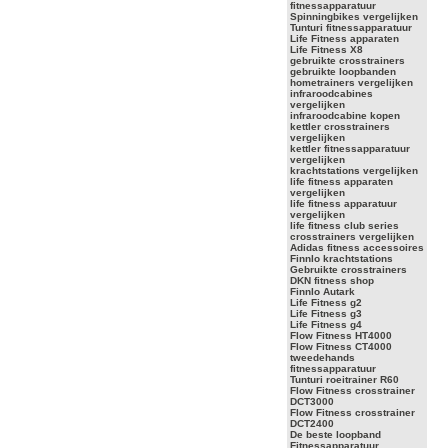
fitnessapparatuur
Spinningbikes vergelijken
Tunturi fitnessapparatuur
Life Fitness apparaten
Life Fitness X8
gebruikte crosstrainers
gebruikte loopbanden
hometrainers vergelijken
infraroodcabines
vergelijken
infraroodcabine kopen
kettler crosstrainers
vergelijken
kettler fitnessapparatuur
vergelijken
krachtstations vergelijken
life fitness apparaten
vergelijken
life fitness apparatuur
vergelijken
life fitness club series
crosstrainers vergelijken
Adidas fitness accessoires
Finnlo krachtstations
Gebruikte crosstrainers
DKN fitness shop
Finnlo Autark
Life Fitness g2
Life Fitness g3
Life Fitness g4
Flow Fitness HT4000
Flow Fitness CT4000
tweedehands
fitnessapparatuur
Tunturi roeitrainer R60
Flow Fitness crosstrainer
DCT3000
Flow Fitness crosstrainer
DCT2400
De beste loopband
Fitnessapparatuur