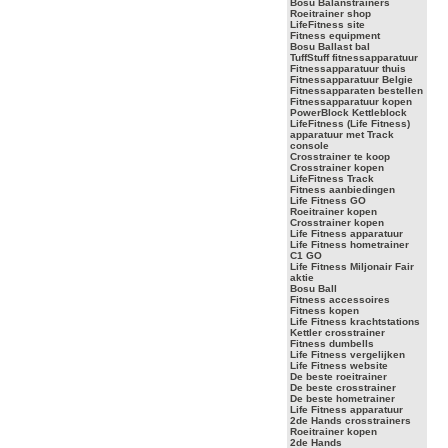
Bosu Balanstrainers
Roeitrainer shop
LifeFitness site
Fitness equipment
Bosu Ballast bal
TuffStuff fitnessapparatuur
Fitnessapparatuur thuis
Fitnessapparatuur Belgie
Fitnessapparaten bestellen
Fitnessapparatuur kopen
PowerBlock Kettleblock
LifeFitness (Life Fitness)
apparatuur met Track
console
Crosstrainer te koop
Crosstrainer kopen
LifeFitness Track
Fitness aanbiedingen
Life Fitness GO
Roeitrainer kopen
Crosstrainer kopen
Life Fitness apparatuur
Life Fitness hometrainer
C1 GO
Life Fitness Miljonair Fair
aktie
Bosu Ball
Fitness accessoires
Fitness kopen
Life Fitness krachtstations
Kettler crosstrainer
Fitness dumbells
Life Fitness vergelijken
Life Fitness website
De beste roeitrainer
De beste crosstrainer
De beste hometrainer
Life Fitness apparatuur
2de Hands crosstrainers
Roeitrainer kopen
2de Hands