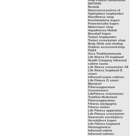
Flow Fitness hometrainer
DHT3000
Reebok
fitnessaccessoires.nl
Opklapbare loopbanden
Kleinfitness shop
Krachtstations kopen
Powerbreathe kopen
Waterrower shop
Aquafinesse Hottub
Bosuball kopen
Tunturi loopbanden
Tunturi crosstrainer shop
Body Glide anti chafing
Outdoor accessorieshop
Fitt24
Orca Triathlonwetsuits
Life fitness F3 loopband
Health Company Infrarood
cabine sauna
Life fitness crosstrainer X8
Life fitness loopband f1
smart
Infrarood sauna cabines
Life Fitness f1 smart
Bijenkorf
Fitnessapparatuur
Crosstrainers
LifeFitness crosstrainer
Triathlon Nederland
Fitnessapparatuur
Fitness.startpagina
Fitness winkel
Life Fitness apparatuur
Life Fitness crosstrainer
Swarovski verrekijkers
Verrekijkers kopen
Life Fitness loopband
Hartslagmeters
Infrarood cabine
Infrarood cabines