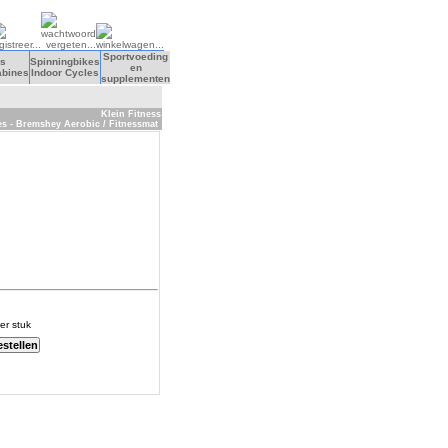
Sportvoeding
s
Spinningbikes
en
abines
Indoor Cycles
supplementen
Klein Fitness
es - Bremshey Aerobic / Fitnessmat
er stuk