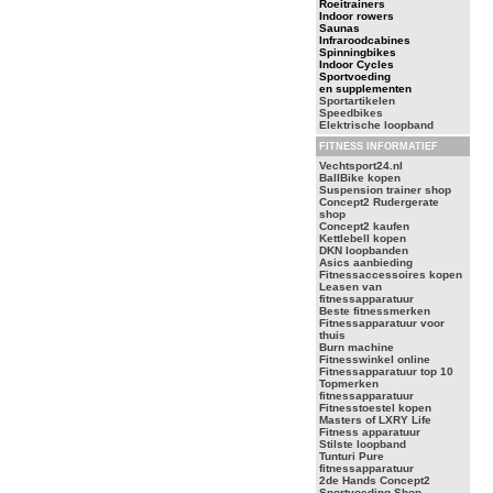
Roeitrainers
Indoor rowers
Saunas
Infraroodcabines
Spinningbikes
Indoor Cycles
Sportvoeding
en supplementen
Sportartikelen
Speedbikes
Elektrische loopband
FITNESS INFORMATIEF
Vechtsport24.nl
BallBike kopen
Suspension trainer shop
Concept2 Rudergerate
shop
Concept2 kaufen
Kettlebell kopen
DKN loopbanden
Asics aanbieding
Fitnessaccessoires kopen
Leasen van
fitnessapparatuur
Beste fitnessmerken
Fitnessapparatuur voor
thuis
Burn machine
Fitnesswinkel online
Fitnessapparatuur top 10
Topmerken
fitnessapparatuur
Fitnesstoestel kopen
Masters of LXRY Life
Fitness apparatuur
Stilste loopband
Tunturi Pure
fitnessapparatuur
2de Hands Concept2
Sportvoeding Shop