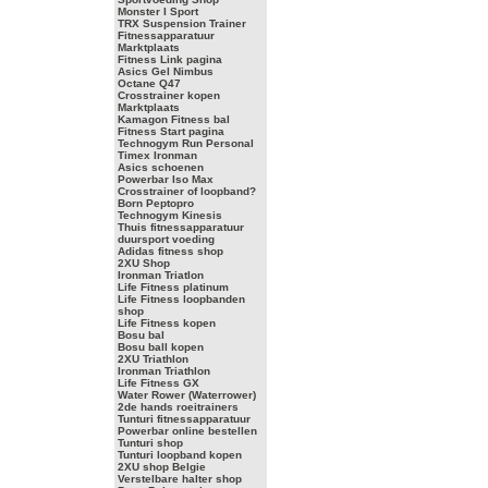
Monster I Sport
TRX Suspension Trainer
Fitnessapparatuur
Marktplaats
Fitness Link pagina
Asics Gel Nimbus
Octane Q47
Crosstrainer kopen
Marktplaats
Kamagon Fitness bal
Fitness Start pagina
Technogym Run Personal
Timex Ironman
Asics schoenen
Powerbar Iso Max
Crosstrainer of loopband?
Born Peptopro
Technogym Kinesis
Thuis fitnessapparatuur
duursport voeding
Adidas fitness shop
2XU Shop
Ironman Triatlon
Life Fitness platinum
Life Fitness loopbanden
shop
Life Fitness kopen
Bosu bal
Bosu ball kopen
2XU Triathlon
Ironman Triathlon
Life Fitness GX
Water Rower (Waterrower)
2de hands roeitrainers
Tunturi fitnessapparatuur
Powerbar online bestellen
Tunturi shop
Tunturi loopband kopen
2XU shop Belgie
Verstelbare halter shop