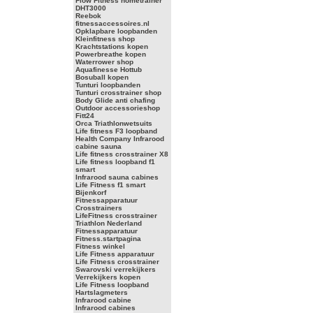
Flow Fitness hometrainer
DHT3000
Reebok
fitnessaccessoires.nl
Opklapbare loopbanden
Kleinfitness shop
Krachtstations kopen
Powerbreathe kopen
Waterrower shop
Aquafinesse Hottub
Bosuball kopen
Tunturi loopbanden
Tunturi crosstrainer shop
Body Glide anti chafing
Outdoor accessorieshop
Fitt24
Orca Triathlonwetsuits
Life fitness F3 loopband
Health Company Infrarood
cabine sauna
Life fitness crosstrainer X8
Life fitness loopband f1
smart
Infrarood sauna cabines
Life Fitness f1 smart
Bijenkorf
Fitnessapparatuur
Crosstrainers
LifeFitness crosstrainer
Triathlon Nederland
Fitnessapparatuur
Fitness.startpagina
Fitness winkel
Life Fitness apparatuur
Life Fitness crosstrainer
Swarovski verrekijkers
Verrekijkers kopen
Life Fitness loopband
Hartslagmeters
Infrarood cabine
Infrarood cabines