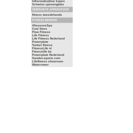
Infraroodcabine kopen
Schwinn spinningbike
GEBRUIKTE APPARATUUR
fitness tweedehands
FITNESS MERKEN
4SeasonsSpa
Cool Store
Flow Fitness
Life Fitness
Life Fitness Nederland
Powerplate
Tunturi fitness
FitnessLife nl
Fitnesslife be
Powerplate Nederland
Sanden-sports.com
Lifefitness showroom
Waterrower