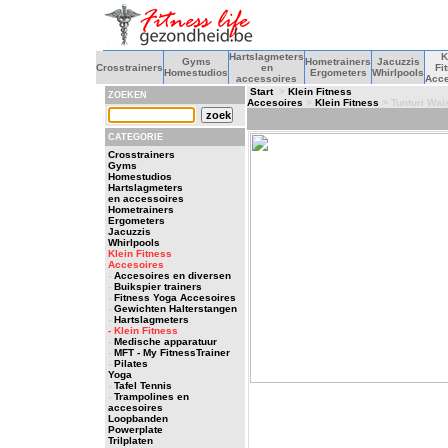
Hartslagmeters
K
Gyms
Hometrainers
Jacuzzis
Crosstrainers
en
Fi
Homestudios
Ergometers
Whirlpools
accessoires
Acce
Start
>
Klein Fitness
ZOEKEN
Accesoires
>
Klein Fitness
> Tunturi Wais
CATEGORIE
Crosstrainers
Gyms
Homestudios
Hartslagmeters
en accessoires
Hometrainers
Ergometers
Jacuzzis
Whirlpools
Klein Fitness
Accesoires
-
Accesoires en diversen
-
Buikspier trainers
-
Fitness Yoga Accesoires
-
Gewichten Halterstangen
-
Hartslagmeters
- Klein Fitness
-
Medische apparatuur
-
MFT - My FitnessTrainer
-
Pilates
Yoga
-
Tafel Tennis
-
Trampolines en
accesoires
Loopbanden
Powerplate
Trilplaten