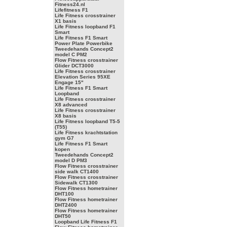
Fitness24.nl
Lifefitness F1
Life Fitness crosstrainer
X1 basis
Life Fitness loopband F1
Smart
Life Fitness F1 Smart
Power Plate Powerbike
Tweedehands Concept2
model C PM2
Flow Fitness crosstrainer
Glider DCT3000
Life Fitness crosstrainer
Elevation Series 95XE
Engage 15"
Life Fitness F1 Smart
Loopband
Life Fitness crosstrainer
X8 advanced
Life Fitness crosstrainer
X8 basis
Life Fitness loopband T5-5
(T55)
Life Fitness krachtstation
gym G7
Life Fitness F1 Smart
kopen
Tweedehands Concept2
model D PM3
Flow Fitness crosstrainer
side walk CT1400
Flow Fitness crosstrainer
Sidewalk CT1300
Flow Fitness hometrainer
DHT100
Flow Fitness hometrainer
DHT2400
Flow Fitness hometrainer
DHT50
Loopband Life Fitness F1