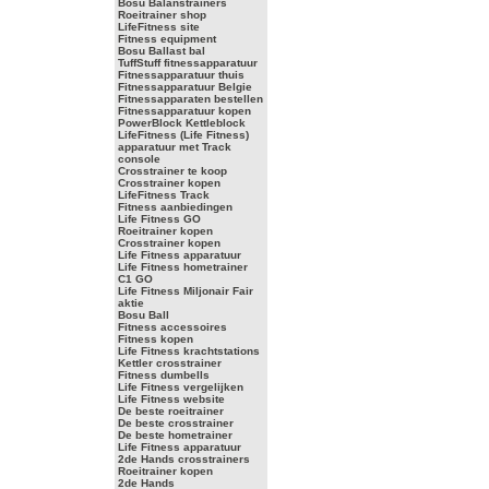
Bosu Balanstrainers
Roeitrainer shop
LifeFitness site
Fitness equipment
Bosu Ballast bal
TuffStuff fitnessapparatuur
Fitnessapparatuur thuis
Fitnessapparatuur Belgie
Fitnessapparaten bestellen
Fitnessapparatuur kopen
PowerBlock Kettleblock
LifeFitness (Life Fitness)
apparatuur met Track
console
Crosstrainer te koop
Crosstrainer kopen
LifeFitness Track
Fitness aanbiedingen
Life Fitness GO
Roeitrainer kopen
Crosstrainer kopen
Life Fitness apparatuur
Life Fitness hometrainer
C1 GO
Life Fitness Miljonair Fair
aktie
Bosu Ball
Fitness accessoires
Fitness kopen
Life Fitness krachtstations
Kettler crosstrainer
Fitness dumbells
Life Fitness vergelijken
Life Fitness website
De beste roeitrainer
De beste crosstrainer
De beste hometrainer
Life Fitness apparatuur
2de Hands crosstrainers
Roeitrainer kopen
2de Hands