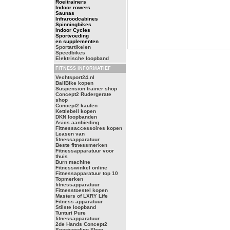
Roeitrainers
Indoor rowers
Saunas
Infraroodcabines
Spinningbikes
Indoor Cycles
Sportvoeding
en supplementen
Sportartikelen
Speedbikes
Elektrische loopband
FITNESS INFORMATIEF
Vechtsport24.nl
BallBike kopen
Suspension trainer shop
Concept2 Rudergerate
shop
Concept2 kaufen
Kettlebell kopen
DKN loopbanden
Asics aanbieding
Fitnessaccessoires kopen
Leasen van
fitnessapparatuur
Beste fitnessmerken
Fitnessapparatuur voor
thuis
Burn machine
Fitnesswinkel online
Fitnessapparatuur top 10
Topmerken
fitnessapparatuur
Fitnesstoestel kopen
Masters of LXRY Life
Fitness apparatuur
Stilste loopband
Tunturi Pure
fitnessapparatuur
2de Hands Concept2
Sportvoeding Shop