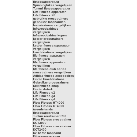
fitnessapparatuur
Spinningbikes vergelijken
Tunturi fitnessapparatuur
Life Fitness apparaten
Life Fitness X8
gebruikte crosstrainers
gebruikte loopbanden
hometrainers vergelijken
infraroodcabines
vergelijken
infraroodcabine kopen
kettler crosstrainers
vergelijken
kettler fitnessapparatuur
vergelijken
krachtstations vergelijken
life fitness apparaten
vergelijken
life fitness apparatuur
vergelijken
life fitness club series
crosstrainers vergelijken
Adidas fitness accessoires
Finnlo krachtstations
Gebruikte crosstrainers
DKN fitness shop
Finnlo Autark
Life Fitness g2
Life Fitness g3
Life Fitness g4
Flow Fitness HT4000
Flow Fitness CT4000
tweedehands
fitnessapparatuur
Tunturi roeitrainer R60
Flow Fitness crosstrainer
DCT3000
Flow Fitness crosstrainer
DCT2400
De beste loopband
Fitnessapparatuur