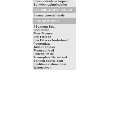
Infraroodcabine kopen
Schwinn spinningbike
GEBRUIKTE APPARATUUR
fitness tweedehands
FITNESS MERKEN
4SeasonsSpa
Cool Store
Flow Fitness
Life Fitness
Life Fitness Nederland
Powerplate
Tunturi fitness
FitnessLife nl
Fitnesslife be
Powerplate Nederland
Sanden-sports.com
Lifefitness showroom
Waterrower