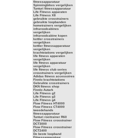
fitnessapparatuur
Spinningbikes vergelijken
Tunturi fitnessapparatuur
Life Fitness apparaten
Life Fitness X8
gebruikte crosstrainers
gebruikte loopbanden
hometrainers vergelijken
infraroodcabines
vergelijken
infraroodcabine kopen
kettler crosstrainers
vergelijken
kettler fitnessapparatuur
vergelijken
krachtstations vergelijken
life fitness apparaten
vergelijken
life fitness apparatuur
vergelijken
life fitness club series
crosstrainers vergelijken
Adidas fitness accessoires
Finnlo krachtstations
Gebruikte crosstrainers
DKN fitness shop
Finnlo Autark
Life Fitness g2
Life Fitness g3
Life Fitness g4
Flow Fitness HT4000
Flow Fitness CT4000
tweedehands
fitnessapparatuur
Tunturi roeitrainer R60
Flow Fitness crosstrainer
DCT3000
Flow Fitness crosstrainer
DCT2400
De beste loopband
Fitnessapparatuur