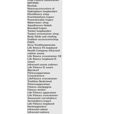
Flow Fitness hometrainer
DHT3000
Reebok
fitnessaccessoires.nl
Opklapbare loopbanden
Kleinfitness shop
Krachtstations kopen
Powerbreathe kopen
Waterrower shop
Aquafinesse Hottub
Bosuball kopen
Tunturi loopbanden
Tunturi crosstrainer shop
Body Glide anti chafing
Outdoor accessorieshop
Fitt24
Orca Triathlonwetsuits
Life fitness F3 loopband
Health Company Infrarood
cabine sauna
Life fitness crosstrainer X8
Life fitness loopband f1
smart
Infrarood sauna cabines
Life Fitness f1 smart
Bijenkorf
Fitnessapparatuur
Crosstrainers
LifeFitness crosstrainer
Triathlon Nederland
Fitnessapparatuur
Fitness.startpagina
Fitness winkel
Life Fitness apparatuur
Life Fitness crosstrainer
Swarovski verrekijkers
Verrekijkers kopen
Life Fitness loopband
Hartslagmeters
Infrarood cabine
Infrarood cabines