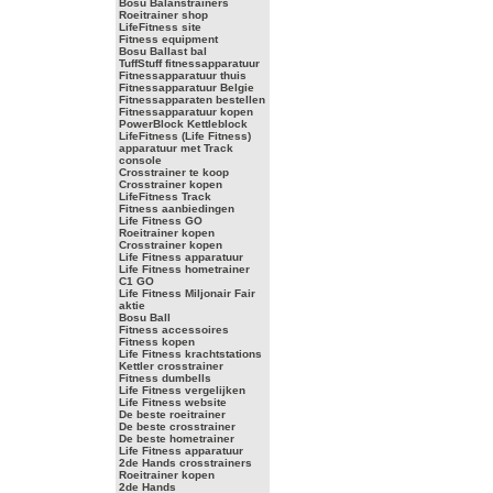
Bosu Balanstrainers
Roeitrainer shop
LifeFitness site
Fitness equipment
Bosu Ballast bal
TuffStuff fitnessapparatuur
Fitnessapparatuur thuis
Fitnessapparatuur Belgie
Fitnessapparaten bestellen
Fitnessapparatuur kopen
PowerBlock Kettleblock
LifeFitness (Life Fitness)
apparatuur met Track
console
Crosstrainer te koop
Crosstrainer kopen
LifeFitness Track
Fitness aanbiedingen
Life Fitness GO
Roeitrainer kopen
Crosstrainer kopen
Life Fitness apparatuur
Life Fitness hometrainer
C1 GO
Life Fitness Miljonair Fair
aktie
Bosu Ball
Fitness accessoires
Fitness kopen
Life Fitness krachtstations
Kettler crosstrainer
Fitness dumbells
Life Fitness vergelijken
Life Fitness website
De beste roeitrainer
De beste crosstrainer
De beste hometrainer
Life Fitness apparatuur
2de Hands crosstrainers
Roeitrainer kopen
2de Hands