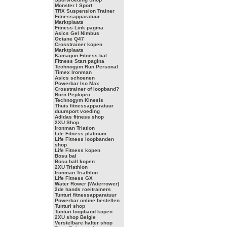
Monster I Sport
TRX Suspension Trainer
Fitnessapparatuur
Marktplaats
Fitness Link pagina
Asics Gel Nimbus
Octane Q47
Crosstrainer kopen
Marktplaats
Kamagon Fitness bal
Fitness Start pagina
Technogym Run Personal
Timex Ironman
Asics schoenen
Powerbar Iso Max
Crosstrainer of loopband?
Born Peptopro
Technogym Kinesis
Thuis fitnessapparatuur
duursport voeding
Adidas fitness shop
2XU Shop
Ironman Triatlon
Life Fitness platinum
Life Fitness loopbanden
shop
Life Fitness kopen
Bosu bal
Bosu ball kopen
2XU Triathlon
Ironman Triathlon
Life Fitness GX
Water Rower (Waterrower)
2de hands roeitrainers
Tunturi fitnessapparatuur
Powerbar online bestellen
Tunturi shop
Tunturi loopband kopen
2XU shop Belgie
Verstelbare halter shop