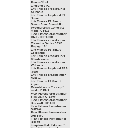
Fitness24.nl
Lifefitness F1
Life Fitness crosstrainer
X1 basis
Life Fitness loopband F1
Smart
Life Fitness F1 Smart
Power Plate Powerbike
Tweedehands Concept2
model C PM2
Flow Fitness crosstrainer
Glider DCT3000
Life Fitness crosstrainer
Elevation Series 95XE
Engage 15"
Life Fitness F1 Smart
Loopband
Life Fitness crosstrainer
X8 advanced
Life Fitness crosstrainer
X8 basis
Life Fitness loopband T5-5
(T55)
Life Fitness krachtstation
gym G7
Life Fitness F1 Smart
kopen
Tweedehands Concept2
model D PM3
Flow Fitness crosstrainer
side walk CT1400
Flow Fitness crosstrainer
Sidewalk CT1300
Flow Fitness hometrainer
DHT100
Flow Fitness hometrainer
DHT2400
Flow Fitness hometrainer
DHT50
Loopband Life Fitness F1