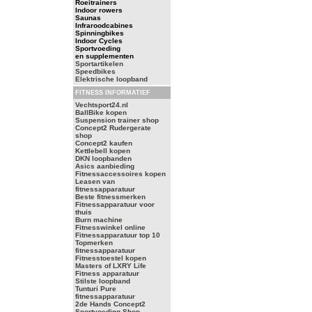
Roeitrainers
Indoor rowers
Saunas
Infraroodcabines
Spinningbikes
Indoor Cycles
Sportvoeding
en supplementen
Sportartikelen
Speedbikes
Elektrische loopband
FITNESS INFORMATIEF
Vechtsport24.nl
BallBike kopen
Suspension trainer shop
Concept2 Rudergerate
shop
Concept2 kaufen
Kettlebell kopen
DKN loopbanden
Asics aanbieding
Fitnessaccessoires kopen
Leasen van
fitnessapparatuur
Beste fitnessmerken
Fitnessapparatuur voor
thuis
Burn machine
Fitnesswinkel online
Fitnessapparatuur top 10
Topmerken
fitnessapparatuur
Fitnesstoestel kopen
Masters of LXRY Life
Fitness apparatuur
Stilste loopband
Tunturi Pure
fitnessapparatuur
2de Hands Concept2
Sportvoeding Shop