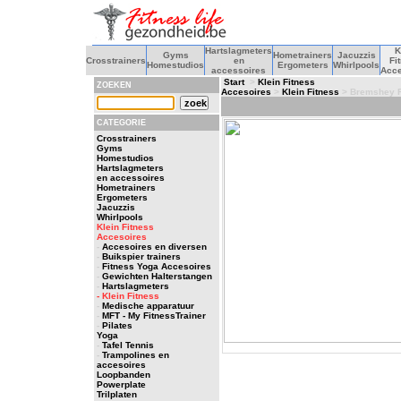
Hartslagmeters
K
Gyms
Hometrainers
Jacuzzis
Crosstrainers
en
Fi
Homestudios
Ergometers
Whirlpools
accessoires
Acce
Start
>
Klein Fitness
ZOEKEN
Accesoires
>
Klein Fitness
> Bremshey R
CATEGORIE
Crosstrainers
Gyms
Homestudios
Hartslagmeters
en accessoires
Hometrainers
Ergometers
Jacuzzis
Whirlpools
Klein Fitness
Accesoires
-
Accesoires en diversen
-
Buikspier trainers
-
Fitness Yoga Accesoires
-
Gewichten Halterstangen
-
Hartslagmeters
- Klein Fitness
-
Medische apparatuur
-
MFT - My FitnessTrainer
-
Pilates
Yoga
-
Tafel Tennis
-
Trampolines en
accesoires
Loopbanden
Powerplate
Trilplaten