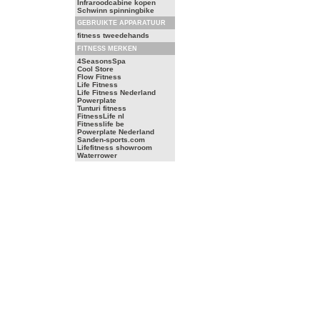
Infraroodcabine kopen
Schwinn spinningbike
GEBRUIKTE APPARATUUR
fitness tweedehands
FITNESS MERKEN
4SeasonsSpa
Cool Store
Flow Fitness
Life Fitness
Life Fitness Nederland
Powerplate
Tunturi fitness
FitnessLife nl
Fitnesslife be
Powerplate Nederland
Sanden-sports.com
Lifefitness showroom
Waterrower