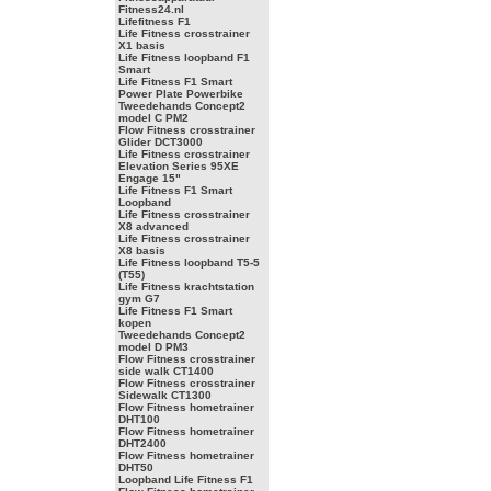
Fitness24.nl
Lifefitness F1
Life Fitness crosstrainer
X1 basis
Life Fitness loopband F1
Smart
Life Fitness F1 Smart
Power Plate Powerbike
Tweedehands Concept2
model C PM2
Flow Fitness crosstrainer
Glider DCT3000
Life Fitness crosstrainer
Elevation Series 95XE
Engage 15"
Life Fitness F1 Smart
Loopband
Life Fitness crosstrainer
X8 advanced
Life Fitness crosstrainer
X8 basis
Life Fitness loopband T5-5
(T55)
Life Fitness krachtstation
gym G7
Life Fitness F1 Smart
kopen
Tweedehands Concept2
model D PM3
Flow Fitness crosstrainer
side walk CT1400
Flow Fitness crosstrainer
Sidewalk CT1300
Flow Fitness hometrainer
DHT100
Flow Fitness hometrainer
DHT2400
Flow Fitness hometrainer
DHT50
Loopband Life Fitness F1