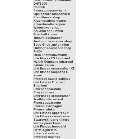
Flow Fitness hometrainer
DHT3000
Reebok
fitnessaccessoires.nl
Opklapbare loopbanden
Kleinfitness shop
Krachtstations kopen
Powerbreathe kopen
Waterrower shop
Aquafinesse Hottub
Bosuball kopen
Tunturi loopbanden
Tunturi crosstrainer shop
Body Glide anti chafing
Outdoor accessorieshop
Fitt24
Orca Triathlonwetsuits
Life fitness F3 loopband
Health Company Infrarood
cabine sauna
Life fitness crosstrainer X8
Life fitness loopband f1
smart
Infrarood sauna cabines
Life Fitness f1 smart
Bijenkorf
Fitnessapparatuur
Crosstrainers
LifeFitness crosstrainer
Triathlon Nederland
Fitnessapparatuur
Fitness.startpagina
Fitness winkel
Life Fitness apparatuur
Life Fitness crosstrainer
Swarovski verrekijkers
Verrekijkers kopen
Life Fitness loopband
Hartslagmeters
Infrarood cabine
Infrarood cabines