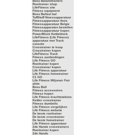
Bosu Balanstrainers
Roeitrainer shop
LifeFitness site
Fitness equipment
Bosu Ballast bal
TuffStuff fitnessapparatuur
Fitnessapparatuur thuis
Fitnessapparatuur Belgie
Fitnessapparaten bestellen
Fitnessapparatuur kopen
PowerBlock Kettleblock
LifeFitness (Life Fitness)
apparatuur met Track
console
Crosstrainer te koop
Crosstrainer kopen
LifeFitness Track
Fitness aanbiedingen
Life Fitness GO
Roeitrainer kopen
Crosstrainer kopen
Life Fitness apparatuur
Life Fitness hometrainer
C1 GO
Life Fitness Miljonair Fair
aktie
Bosu Ball
Fitness accessoires
Fitness kopen
Life Fitness krachtstations
Kettler crosstrainer
Fitness dumbells
Life Fitness vergelijken
Life Fitness website
De beste roeitrainer
De beste crosstrainer
De beste hometrainer
Life Fitness apparatuur
2de Hands crosstrainers
Roeitrainer kopen
2de Hands