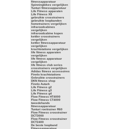
fitnessapparatuur
Spinningbikes vergelijken
Tunturi fitnessapparatuur
Life Fitness apparaten
Life Fitness X8
gebruikte crosstrainers
gebruikte loopbanden
hometrainers vergelijken
infraroodcabines
vergelijken
infraroodcabine kopen
kettler crosstrainers
vergelijken
kettler fitnessapparatuur
vergelijken
krachtstations vergelijken
life fitness apparaten
vergelijken
life fitness apparatuur
vergelijken
life fitness club series
crosstrainers vergelijken
Adidas fitness accessoires
Finnlo krachtstations
Gebruikte crosstrainers
DKN fitness shop
Finnlo Autark
Life Fitness g2
Life Fitness g3
Life Fitness g4
Flow Fitness HT4000
Flow Fitness CT4000
tweedehands
fitnessapparatuur
Tunturi roeitrainer R60
Flow Fitness crosstrainer
DCT3000
Flow Fitness crosstrainer
DCT2400
De beste loopband
Fitnessapparatuur