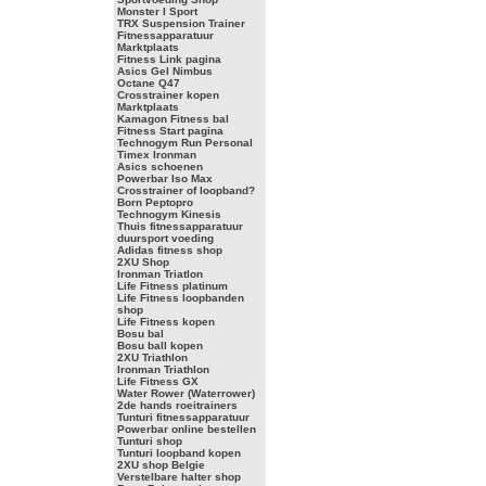
Monster I Sport
TRX Suspension Trainer
Fitnessapparatuur
Marktplaats
Fitness Link pagina
Asics Gel Nimbus
Octane Q47
Crosstrainer kopen
Marktplaats
Kamagon Fitness bal
Fitness Start pagina
Technogym Run Personal
Timex Ironman
Asics schoenen
Powerbar Iso Max
Crosstrainer of loopband?
Born Peptopro
Technogym Kinesis
Thuis fitnessapparatuur
duursport voeding
Adidas fitness shop
2XU Shop
Ironman Triatlon
Life Fitness platinum
Life Fitness loopbanden
shop
Life Fitness kopen
Bosu bal
Bosu ball kopen
2XU Triathlon
Ironman Triathlon
Life Fitness GX
Water Rower (Waterrower)
2de hands roeitrainers
Tunturi fitnessapparatuur
Powerbar online bestellen
Tunturi shop
Tunturi loopband kopen
2XU shop Belgie
Verstelbare halter shop