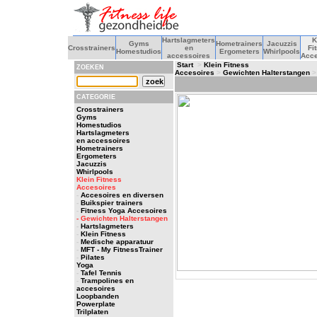
Hartslagmeters
K
Gyms
Hometrainers
Jacuzzis
Crosstrainers
en
Fi
Homestudios
Ergometers
Whirlpools
accessoires
Acce
Start
>
Klein Fitness
ZOEKEN
Accesoires
>
Gewichten Halterstangen
> 
CATEGORIE
Crosstrainers
Gyms
Homestudios
Hartslagmeters
en accessoires
Hometrainers
Ergometers
Jacuzzis
Whirlpools
Klein Fitness
Accesoires
-
Accesoires en diversen
-
Buikspier trainers
-
Fitness Yoga Accesoires
- Gewichten Halterstangen
-
Hartslagmeters
-
Klein Fitness
-
Medische apparatuur
-
MFT - My FitnessTrainer
-
Pilates
Yoga
-
Tafel Tennis
-
Trampolines en
accesoires
Loopbanden
Powerplate
Trilplaten