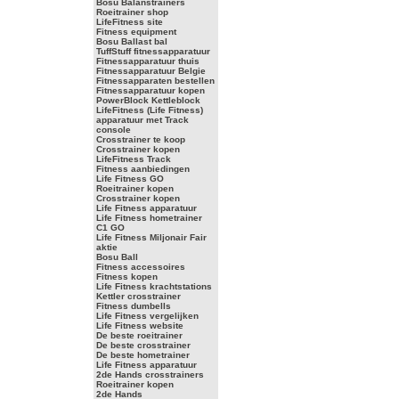
Bosu Balanstrainers
Roeitrainer shop
LifeFitness site
Fitness equipment
Bosu Ballast bal
TuffStuff fitnessapparatuur
Fitnessapparatuur thuis
Fitnessapparatuur Belgie
Fitnessapparaten bestellen
Fitnessapparatuur kopen
PowerBlock Kettleblock
LifeFitness (Life Fitness)
apparatuur met Track
console
Crosstrainer te koop
Crosstrainer kopen
LifeFitness Track
Fitness aanbiedingen
Life Fitness GO
Roeitrainer kopen
Crosstrainer kopen
Life Fitness apparatuur
Life Fitness hometrainer
C1 GO
Life Fitness Miljonair Fair
aktie
Bosu Ball
Fitness accessoires
Fitness kopen
Life Fitness krachtstations
Kettler crosstrainer
Fitness dumbells
Life Fitness vergelijken
Life Fitness website
De beste roeitrainer
De beste crosstrainer
De beste hometrainer
Life Fitness apparatuur
2de Hands crosstrainers
Roeitrainer kopen
2de Hands