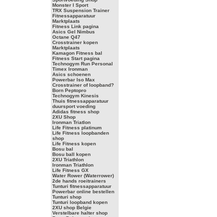
Monster I Sport
TRX Suspension Trainer
Fitnessapparatuur
Marktplaats
Fitness Link pagina
Asics Gel Nimbus
Octane Q47
Crosstrainer kopen
Marktplaats
Kamagon Fitness bal
Fitness Start pagina
Technogym Run Personal
Timex Ironman
Asics schoenen
Powerbar Iso Max
Crosstrainer of loopband?
Born Peptopro
Technogym Kinesis
Thuis fitnessapparatuur
duursport voeding
Adidas fitness shop
2XU Shop
Ironman Triatlon
Life Fitness platinum
Life Fitness loopbanden
shop
Life Fitness kopen
Bosu bal
Bosu ball kopen
2XU Triathlon
Ironman Triathlon
Life Fitness GX
Water Rower (Waterrower)
2de hands roeitrainers
Tunturi fitnessapparatuur
Powerbar online bestellen
Tunturi shop
Tunturi loopband kopen
2XU shop Belgie
Verstelbare halter shop