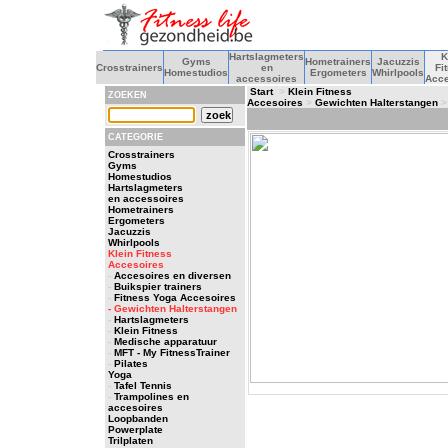
Hartslagmeters
K
Gyms
Hometrainers
Jacuzzis
Crosstrainers
en
Fi
Homestudios
Ergometers
Whirlpools
accessoires
Acce
Start
>
Klein Fitness
ZOEKEN
Accesoires
>
Gewichten Halterstangen
>
CATEGORIE
Crosstrainers
Gyms
Homestudios
Hartslagmeters
en accessoires
Hometrainers
Ergometers
Jacuzzis
Whirlpools
Klein Fitness
Accesoires
-
Accesoires en diversen
-
Buikspier trainers
-
Fitness Yoga Accesoires
- Gewichten Halterstangen
-
Hartslagmeters
-
Klein Fitness
-
Medische apparatuur
-
MFT - My FitnessTrainer
-
Pilates
Yoga
-
Tafel Tennis
-
Trampolines en
accesoires
Loopbanden
Powerplate
Trilplaten