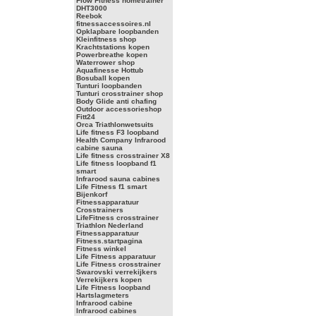
Flow Fitness hometrainer
DHT3000
Reebok
fitnessaccessoires.nl
Opklapbare loopbanden
Kleinfitness shop
Krachtstations kopen
Powerbreathe kopen
Waterrower shop
Aquafinesse Hottub
Bosuball kopen
Tunturi loopbanden
Tunturi crosstrainer shop
Body Glide anti chafing
Outdoor accessorieshop
Fitt24
Orca Triathlonwetsuits
Life fitness F3 loopband
Health Company Infrarood
cabine sauna
Life fitness crosstrainer X8
Life fitness loopband f1
smart
Infrarood sauna cabines
Life Fitness f1 smart
Bijenkorf
Fitnessapparatuur
Crosstrainers
LifeFitness crosstrainer
Triathlon Nederland
Fitnessapparatuur
Fitness.startpagina
Fitness winkel
Life Fitness apparatuur
Life Fitness crosstrainer
Swarovski verrekijkers
Verrekijkers kopen
Life Fitness loopband
Hartslagmeters
Infrarood cabine
Infrarood cabines