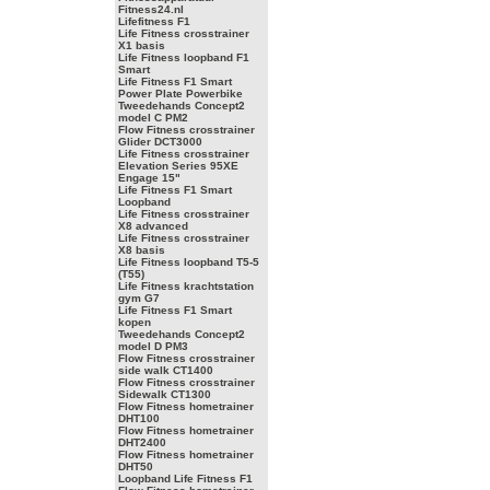
Fitness24.nl
Lifefitness F1
Life Fitness crosstrainer
X1 basis
Life Fitness loopband F1
Smart
Life Fitness F1 Smart
Power Plate Powerbike
Tweedehands Concept2
model C PM2
Flow Fitness crosstrainer
Glider DCT3000
Life Fitness crosstrainer
Elevation Series 95XE
Engage 15"
Life Fitness F1 Smart
Loopband
Life Fitness crosstrainer
X8 advanced
Life Fitness crosstrainer
X8 basis
Life Fitness loopband T5-5
(T55)
Life Fitness krachtstation
gym G7
Life Fitness F1 Smart
kopen
Tweedehands Concept2
model D PM3
Flow Fitness crosstrainer
side walk CT1400
Flow Fitness crosstrainer
Sidewalk CT1300
Flow Fitness hometrainer
DHT100
Flow Fitness hometrainer
DHT2400
Flow Fitness hometrainer
DHT50
Loopband Life Fitness F1