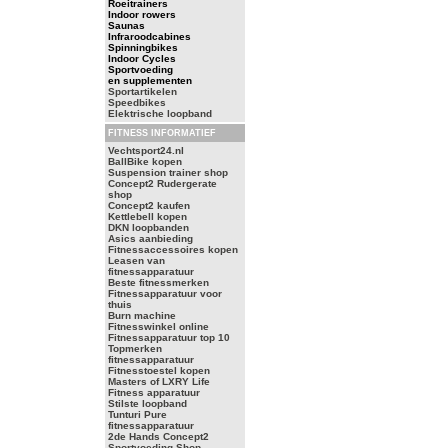
Roeitrainers
Indoor rowers
Saunas
Infraroodcabines
Spinningbikes
Indoor Cycles
Sportvoeding
en supplementen
Sportartikelen
Speedbikes
Elektrische loopband
FITNESS INFORMATIEF
Vechtsport24.nl
BallBike kopen
Suspension trainer shop
Concept2 Rudergerate
shop
Concept2 kaufen
Kettlebell kopen
DKN loopbanden
Asics aanbieding
Fitnessaccessoires kopen
Leasen van
fitnessapparatuur
Beste fitnessmerken
Fitnessapparatuur voor
thuis
Burn machine
Fitnesswinkel online
Fitnessapparatuur top 10
Topmerken
fitnessapparatuur
Fitnesstoestel kopen
Masters of LXRY Life
Fitness apparatuur
Stilste loopband
Tunturi Pure
fitnessapparatuur
2de Hands Concept2
Sportvoeding Shop