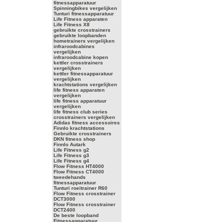
fitnessapparatuur
Spinningbikes vergelijken
Tunturi fitnessapparatuur
Life Fitness apparaten
Life Fitness X8
gebruikte crosstrainers
gebruikte loopbanden
hometrainers vergelijken
infraroodcabines
vergelijken
infraroodcabine kopen
kettler crosstrainers
vergelijken
kettler fitnessapparatuur
vergelijken
krachtstations vergelijken
life fitness apparaten
vergelijken
life fitness apparatuur
vergelijken
life fitness club series
crosstrainers vergelijken
Adidas fitness accessoires
Finnlo krachtstations
Gebruikte crosstrainers
DKN fitness shop
Finnlo Autark
Life Fitness g2
Life Fitness g3
Life Fitness g4
Flow Fitness HT4000
Flow Fitness CT4000
tweedehands
fitnessapparatuur
Tunturi roeitrainer R60
Flow Fitness crosstrainer
DCT3000
Flow Fitness crosstrainer
DCT2400
De beste loopband
Fitnessapparatuur