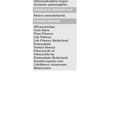
Infraroodcabine kopen
Schwinn spinningbike
GEBRUIKTE APPARATUUR
fitness tweedehands
FITNESS MERKEN
4SeasonsSpa
Cool Store
Flow Fitness
Life Fitness
Life Fitness Nederland
Powerplate
Tunturi fitness
FitnessLife nl
Fitnesslife be
Powerplate Nederland
Sanden-sports.com
Lifefitness showroom
Waterrower