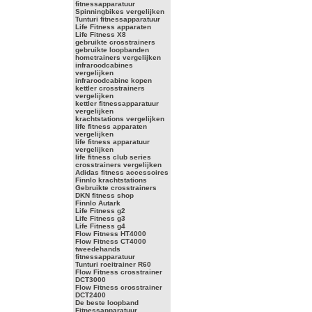
fitnessapparatuur
Spinningbikes vergelijken
Tunturi fitnessapparatuur
Life Fitness apparaten
Life Fitness X8
gebruikte crosstrainers
gebruikte loopbanden
hometrainers vergelijken
infraroodcabines
vergelijken
infraroodcabine kopen
kettler crosstrainers
vergelijken
kettler fitnessapparatuur
vergelijken
krachtstations vergelijken
life fitness apparaten
vergelijken
life fitness apparatuur
vergelijken
life fitness club series
crosstrainers vergelijken
Adidas fitness accessoires
Finnlo krachtstations
Gebruikte crosstrainers
DKN fitness shop
Finnlo Autark
Life Fitness g2
Life Fitness g3
Life Fitness g4
Flow Fitness HT4000
Flow Fitness CT4000
tweedehands
fitnessapparatuur
Tunturi roeitrainer R60
Flow Fitness crosstrainer
DCT3000
Flow Fitness crosstrainer
DCT2400
De beste loopband
Fitnessapparatuur