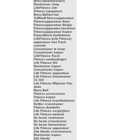
Bosu Balanstrainers
Roeitrainer shop
LifeFitness site
Fitness equipment
Bosu Ballast bal
TuffStuff fitnessapparatuur
Fitnessapparatuur thuis
Fitnessapparatuur Belgie
Fitnessapparaten bestellen
Fitnessapparatuur kopen
PowerBlock Kettleblock
LifeFitness (Life Fitness)
apparatuur met Track
console
Crosstrainer te koop
Crosstrainer kopen
LifeFitness Track
Fitness aanbiedingen
Life Fitness GO
Roeitrainer kopen
Crosstrainer kopen
Life Fitness apparatuur
Life Fitness hometrainer
C1 GO
Life Fitness Miljonair Fair
aktie
Bosu Ball
Fitness accessoires
Fitness kopen
Life Fitness krachtstations
Kettler crosstrainer
Fitness dumbells
Life Fitness vergelijken
Life Fitness website
De beste roeitrainer
De beste crosstrainer
De beste hometrainer
Life Fitness apparatuur
2de Hands crosstrainers
Roeitrainer kopen
2de Hands