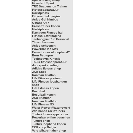
Monster I Sport
TRX Suspension Trainer
Fitnessapparatuur
Marktplaats
Fitness Link pagina
Asics Gel Nimbus
Octane Q47
Crosstrainer kopen
Marktplaats
Kamagon Fitness bal
Fitness Start pagina
Technogym Run Personal
Timex Ironman
Asics schoenen
Powerbar Iso Max
Crosstrainer of loopband?
Born Peptopro
Technogym Kinesis
Thuis fitnessapparatuur
duursport voeding
Adidas fitness shop
2XU Shop
Ironman Triatlon
Life Fitness platinum
Life Fitness loopbanden
shop
Life Fitness kopen
Bosu bal
Bosu ball kopen
2XU Triathlon
Ironman Triathlon
Life Fitness GX
Water Rower (Waterrower)
2de hands roeitrainers
Tunturi fitnessapparatuur
Powerbar online bestellen
Tunturi shop
Tunturi loopband kopen
2XU shop Belgie
Verstelbare halter shop