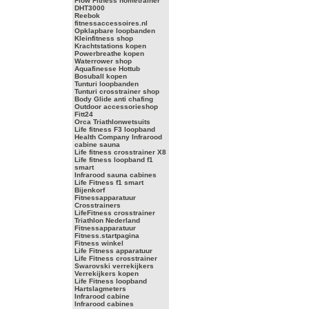
Flow Fitness hometrainer
DHT3000
Reebok
fitnessaccessoires.nl
Opklapbare loopbanden
Kleinfitness shop
Krachtstations kopen
Powerbreathe kopen
Waterrower shop
Aquafinesse Hottub
Bosuball kopen
Tunturi loopbanden
Tunturi crosstrainer shop
Body Glide anti chafing
Outdoor accessorieshop
Fitt24
Orca Triathlonwetsuits
Life fitness F3 loopband
Health Company Infrarood
cabine sauna
Life fitness crosstrainer X8
Life fitness loopband f1
smart
Infrarood sauna cabines
Life Fitness f1 smart
Bijenkorf
Fitnessapparatuur
Crosstrainers
LifeFitness crosstrainer
Triathlon Nederland
Fitnessapparatuur
Fitness.startpagina
Fitness winkel
Life Fitness apparatuur
Life Fitness crosstrainer
Swarovski verrekijkers
Verrekijkers kopen
Life Fitness loopband
Hartslagmeters
Infrarood cabine
Infrarood cabines