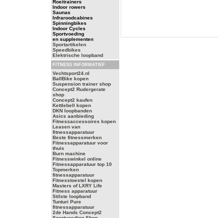
Roeitrainers
Indoor rowers
Saunas
Infraroodcabines
Spinningbikes
Indoor Cycles
Sportvoeding
en supplementen
Sportartikelen
Speedbikes
Elektrische loopband
FITNESS INFORMATIEF
Vechtsport24.nl
BallBike kopen
Suspension trainer shop
Concept2 Rudergerate
shop
Concept2 kaufen
Kettlebell kopen
DKN loopbanden
Asics aanbieding
Fitnessaccessoires kopen
Leasen van
fitnessapparatuur
Beste fitnessmerken
Fitnessapparatuur voor
thuis
Burn machine
Fitnesswinkel online
Fitnessapparatuur top 10
Topmerken
fitnessapparatuur
Fitnesstoestel kopen
Masters of LXRY Life
Fitness apparatuur
Stilste loopband
Tunturi Pure
fitnessapparatuur
2de Hands Concept2
Sportvoeding Shop