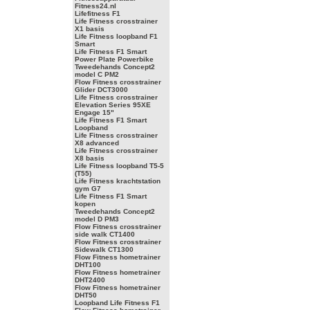
Fitness24.nl
Lifefitness F1
Life Fitness crosstrainer
X1 basis
Life Fitness loopband F1
Smart
Life Fitness F1 Smart
Power Plate Powerbike
Tweedehands Concept2
model C PM2
Flow Fitness crosstrainer
Glider DCT3000
Life Fitness crosstrainer
Elevation Series 95XE
Engage 15"
Life Fitness F1 Smart
Loopband
Life Fitness crosstrainer
X8 advanced
Life Fitness crosstrainer
X8 basis
Life Fitness loopband T5-5
(T55)
Life Fitness krachtstation
gym G7
Life Fitness F1 Smart
kopen
Tweedehands Concept2
model D PM3
Flow Fitness crosstrainer
side walk CT1400
Flow Fitness crosstrainer
Sidewalk CT1300
Flow Fitness hometrainer
DHT100
Flow Fitness hometrainer
DHT2400
Flow Fitness hometrainer
DHT50
Loopband Life Fitness F1