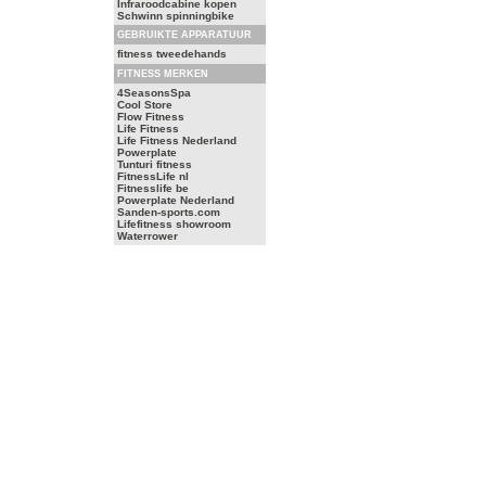
Infraroodcabine kopen
Schwinn spinningbike
GEBRUIKTE APPARATUUR
fitness tweedehands
FITNESS MERKEN
4SeasonsSpa
Cool Store
Flow Fitness
Life Fitness
Life Fitness Nederland
Powerplate
Tunturi fitness
FitnessLife nl
Fitnesslife be
Powerplate Nederland
Sanden-sports.com
Lifefitness showroom
Waterrower