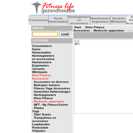
Hartslagmeters
K
Gyms
Hometrainers
Jacuzzis
Crosstrainers
en
Fi
Homestudios
Ergometers
Whirlpools
accessoires
Acce
Start
>
Klein Fitness
ZOEKEN
Accesoires
>
Medische apparatuur
> Med
CATEGORIE
Crosstrainers
Gyms
Homestudios
Hartslagmeters
en accessoires
Hometrainers
Ergometers
Jacuzzis
Whirlpools
Klein Fitness
Accesoires
-
Accesoires en diversen
-
Buikspier trainers
-
Fitness Yoga Accesoires
-
Gewichten Halterstangen
-
Hartslagmeters
-
Klein Fitness
- Medische apparatuur
-
MFT - My FitnessTrainer
-
Pilates
Yoga
-
Tafel Tennis
-
Trampolines en
accesoires
Loopbanden
Powerplate
Trilplaten