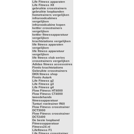
Life Fitness apparaten
Life Fitness X8
gebruikte crosstrainers
gebruikte loopbanden
hometrainers vergelijken
infraroodcabines
vergelijken
infraroodcabine kopen
kettler crosstrainers
vergelijken
kettler fitnessapparatuur
vergelijken
krachtstations vergelijken
life fitness apparaten
vergelijken
life fitness apparatuur
vergelijken
life fitness club series
crosstrainers vergelijken
Adidas fitness accessoires
Finnlo krachtstations
Gebruikte crosstrainers
DKN fitness shop
Finnlo Autark
Life Fitness g2
Life Fitness g3
Life Fitness g4
Flow Fitness HT4000
Flow Fitness CT4000
tweedehands
fitnessapparatuur
Tunturi roeitrainer R60
Flow Fitness crosstrainer
DCT3000
Flow Fitness crosstrainer
DCT2400
De beste loopband
Fitnessapparatuur
Fitness24.nl
Lifefitness F1
Life Fitness crosstrainer