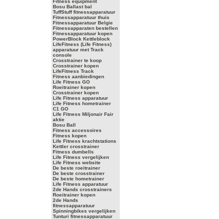
Fitness equipment
Bosu Ballast bal
TuffStuff fitnessapparatuur
Fitnessapparatuur thuis
Fitnessapparatuur Belgie
Fitnessapparaten bestellen
Fitnessapparatuur kopen
PowerBlock Kettleblock
LifeFitness (Life Fitness)
apparatuur met Track
console
Crosstrainer te koop
Crosstrainer kopen
LifeFitness Track
Fitness aanbiedingen
Life Fitness GO
Roeitrainer kopen
Crosstrainer kopen
Life Fitness apparatuur
Life Fitness hometrainer
C1 GO
Life Fitness Miljonair Fair
aktie
Bosu Ball
Fitness accessoires
Fitness kopen
Life Fitness krachtstations
Kettler crosstrainer
Fitness dumbells
Life Fitness vergelijken
Life Fitness website
De beste roeitrainer
De beste crosstrainer
De beste hometrainer
Life Fitness apparatuur
2de Hands crosstrainers
Roeitrainer kopen
2de Hands
fitnessapparatuur
Spinningbikes vergelijken
Tunturi fitnessapparatuur