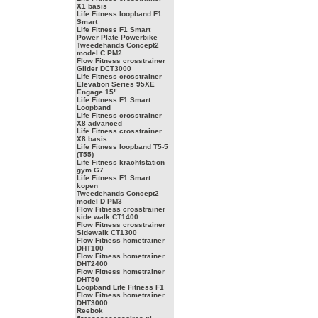
X1 basis
Life Fitness loopband F1
Smart
Life Fitness F1 Smart
Power Plate Powerbike
Tweedehands Concept2
model C PM2
Flow Fitness crosstrainer
Glider DCT3000
Life Fitness crosstrainer
Elevation Series 95XE
Engage 15"
Life Fitness F1 Smart
Loopband
Life Fitness crosstrainer
X8 advanced
Life Fitness crosstrainer
X8 basis
Life Fitness loopband T5-5
(T55)
Life Fitness krachtstation
gym G7
Life Fitness F1 Smart
kopen
Tweedehands Concept2
model D PM3
Flow Fitness crosstrainer
side walk CT1400
Flow Fitness crosstrainer
Sidewalk CT1300
Flow Fitness hometrainer
DHT100
Flow Fitness hometrainer
DHT2400
Flow Fitness hometrainer
DHT50
Loopband Life Fitness F1
Flow Fitness hometrainer
DHT3000
Reebok