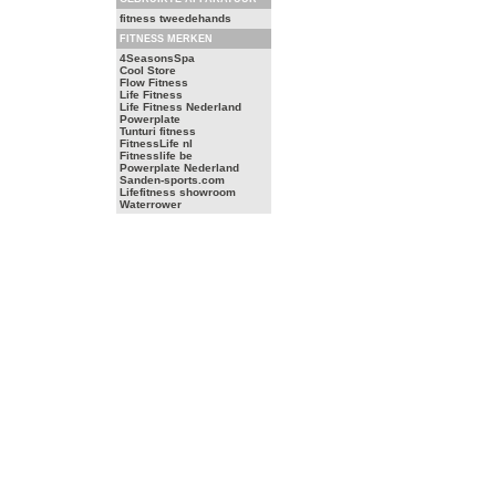
fitness tweedehands
FITNESS MERKEN
4SeasonsSpa
Cool Store
Flow Fitness
Life Fitness
Life Fitness Nederland
Powerplate
Tunturi fitness
FitnessLife nl
Fitnesslife be
Powerplate Nederland
Sanden-sports.com
Lifefitness showroom
Waterrower