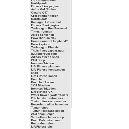
Marktplaats
Fitness Link pagina
Asics Gel Nimbus
Octane Q47
Crosstrainer kopen
Marktplaats
Kamagon Fitness bal
Fitness Start pagina
Technogym Run Personal
Timex Ironman
Asics schoenen
Powerbar Iso Max
Crosstrainer of loopband?
Born Peptopro
Technogym Kinesis
Thuis fitnessapparatuur
duursport voeding
Adidas fitness shop
2XU Shop
Ironman Triatlon
Life Fitness platinum
Life Fitness loopbanden
shop
Life Fitness kopen
Bosu bal
Bosu ball kopen
2XU Triathlon
Ironman Triathlon
Life Fitness GX
Water Rower (Waterrower)
2de hands roeitrainers
Tunturi fitnessapparatuur
Powerbar online bestellen
Tunturi shop
Tunturi loopband kopen
2XU shop Belgie
Verstelbare halter shop
Bosu Balanstrainers
Roeitrainer shop
LifeFitness site