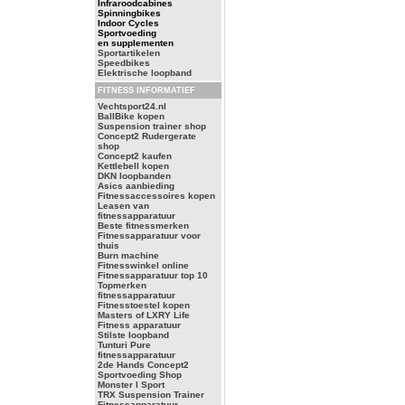
Infraroodcabines
Spinningbikes
Indoor Cycles
Sportvoeding
en supplementen
Sportartikelen
Speedbikes
Elektrische loopband
FITNESS INFORMATIEF
Vechtsport24.nl
BallBike kopen
Suspension trainer shop
Concept2 Rudergerate
shop
Concept2 kaufen
Kettlebell kopen
DKN loopbanden
Asics aanbieding
Fitnessaccessoires kopen
Leasen van
fitnessapparatuur
Beste fitnessmerken
Fitnessapparatuur voor
thuis
Burn machine
Fitnesswinkel online
Fitnessapparatuur top 10
Topmerken
fitnessapparatuur
Fitnesstoestel kopen
Masters of LXRY Life
Fitness apparatuur
Stilste loopband
Tunturi Pure
fitnessapparatuur
2de Hands Concept2
Sportvoeding Shop
Monster I Sport
TRX Suspension Trainer
Fitnessapparatuur