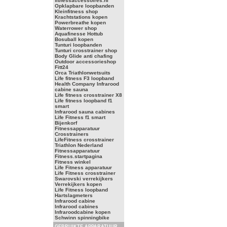
fitnessaccessoires.nl
Opklapbare loopbanden
Kleinfitness shop
Krachtstations kopen
Powerbreathe kopen
Waterrower shop
Aquafinesse Hottub
Bosuball kopen
Tunturi loopbanden
Tunturi crosstrainer shop
Body Glide anti chafing
Outdoor accessorieshop
Fitt24
Orca Triathlonwetsuits
Life fitness F3 loopband
Health Company Infrarood
cabine sauna
Life fitness crosstrainer X8
Life fitness loopband f1
smart
Infrarood sauna cabines
Life Fitness f1 smart
Bijenkorf
Fitnessapparatuur
Crosstrainers
LifeFitness crosstrainer
Triathlon Nederland
Fitnessapparatuur
Fitness.startpagina
Fitness winkel
Life Fitness apparatuur
Life Fitness crosstrainer
Swarovski verrekijkers
Verrekijkers kopen
Life Fitness loopband
Hartslagmeters
Infrarood cabine
Infrarood cabines
Infraroodcabine kopen
Schwinn spinningbike
GEBRUIKTE APPARATUUR