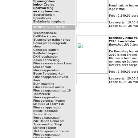
Spinningbikes
Indoor Cycles
Handmatig te bedi
Sportvoeding
lage instap
en supplementen
Sportartikelen
Prijs : € 249.95 per 
Speedbikes
Elektrische loopband
Lease-prijs : 10.00
Lease-duur : 36 m
FITNESS INFORMATIEF
Vechtsport24.nl
BallBike kopen
Bremshey hometrai
Suspension trainer shop
2010 + installatie
Concept2 Rudergerate
Bremshey 2010 fitnes
shop
Concept2 kaufen
De Bremshey hometra
Kettlebell kopen
2010 is een ergome
DKN loopbanden
Kleuren scherm met 
Asics aanbieding
eenvoudige bedieni
Fitnessaccessoires kopen
met een zeer soepe
Leasen van
fitnessapparatuur
Prijs : € 499.95 per 
Beste fitnessmerken
Fitnessapparatuur voor
Lease-prijs : 20.00
thuis
Lease-duur : 36 m
Burn machine
Fitnesswinkel online
Fitnessapparatuur top 10
Topmerken
fitnessapparatuur
Fitnesstoestel kopen
Masters of LXRY Life
Fitness apparatuur
Stilste loopband
Tunturi Pure
fitnessapparatuur
2de Hands Concept2
Sportvoeding Shop
Monster I Sport
TRX Suspension Trainer
Fitnessapparatuur
Marktplaats