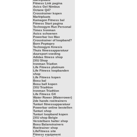
Fitness Link pagina
Asics Gel Nimbus
Octane Q47
Crosstrainer kopen
Marktplaats
Kamagon Fitness bal
Fitness Start pagina
Technogym Run Personal
Timex Ironman
Asics schoenen
Powerbar Iso Max
Crosstrainer of loopband?
Born Peptopro
Technogym Kinesis
Thuis fitnessapparatuur
duursport voeding
Adidas fitness shop
2XU Shop
Ironman Triatlon
Life Fitness platinum
Life Fitness loopbanden
shop
Life Fitness kopen
Bosu bal
Bosu ball kopen
2XU Triathlon
Ironman Triathlon
Life Fitness GX
Water Rower (Waterrower)
2de hands roeitrainers
Tunturi fitnessapparatuur
Powerbar online bestellen
Tunturi shop
Tunturi loopband kopen
2XU shop Belgie
Verstelbare halter shop
Bosu Balanstrainers
Roeitrainer shop
LifeFitness site
Fitness equipment