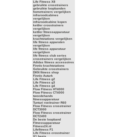
Life Fitness X8
gebruikte crosstrainers
gebruikte loopbanden
hometrainers vergelijken
infraroodcabines
vergelijken
infraroodcabine kopen
kettler crosstrainers
vergelijken
kettler fitnessapparatuur
vergelijken
krachtstations vergelijken
life fitness apparaten
vergelijken
life fitness apparatuur
vergelijken
life fitness club series
crosstrainers vergelijken
Adidas fitness accessoires
Finnlo krachtstations
Gebruikte crosstrainers
DKN fitness shop
Finnlo Autark
Life Fitness g2
Life Fitness g3
Life Fitness g4
Flow Fitness HT4000
Flow Fitness CT4000
tweedehands
fitnessapparatuur
Tunturi roeitrainer R60
Flow Fitness crosstrainer
DCT3000
Flow Fitness crosstrainer
DCT2400
De beste loopband
Fitnessapparatuur
Fitness24.nl
Lifefitness F1
Life Fitness crosstrainer
X1 basis