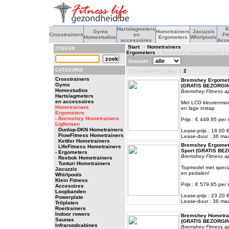
Hartslagmeters
K
Gyms
Hometrainers
Jacuzzis
Crosstrainers
en
Fi
Homestudios
Ergometers
Whirlpools
accessoires
Acce
Start
>
Hometrainers
ZOEKEN
Ergometers
> Bremshey Hometrainers Li
Geslacht :
CATEGORIE
( 15 artikelen ) pag.: 1
2
Crosstrainers
Bremshey Ergomete
Gyms
(GRATIS BEZORGI
Homestudios
Bremshey Fitness a
Hartslagmeters
en accessoires
Met LCD kleurenmoni
Hometrainers
en lage instap
Ergometers
- Bremshey Hometrainers
Prijs : € 449.95 per 
Ligfietsen
-
Dunlop-DKN Hometrainers
Lease-prijs : 18.00
-
FlowFitness Hometrainers
Lease-duur : 36 m
-
Kettler Hometrainers
Bremshey Ergomete
-
LIfeFitness Hometrainers
Sport (GRATIS BE
- Ergometers
Bremshey Fitness a
-
Reebok Hometrainers
-
Tunturi Hometrainers
Topmodel met speciaa
Jacuzzis
en pedalen!
Whirlpools
Klein Fitness
Prijs : € 579.95 per 
Accesoires
Loopbanden
Lease-prijs : 23.20
Powerplate
Lease-duur : 36 m
Trilplaten
Roeitrainers
Indoor rowers
Bremshey Hometrai
Saunas
(GRATIS BEZORGI
Infraroodcabines
Bremshey Fitness a