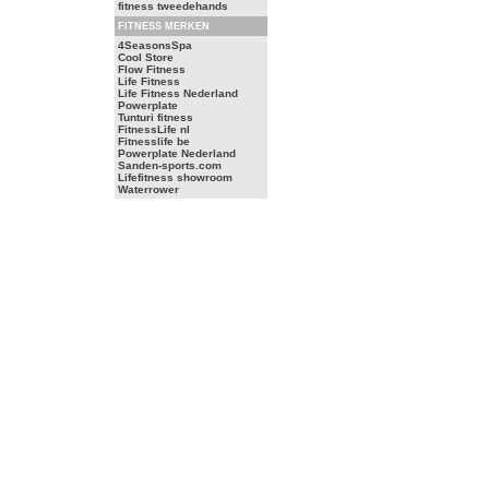
fitness tweedehands
FITNESS MERKEN
4SeasonsSpa
Cool Store
Flow Fitness
Life Fitness
Life Fitness Nederland
Powerplate
Tunturi fitness
FitnessLife nl
Fitnesslife be
Powerplate Nederland
Sanden-sports.com
Lifefitness showroom
Waterrower