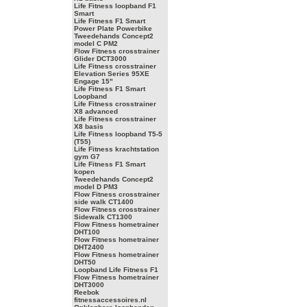
Life Fitness loopband F1
Smart
Life Fitness F1 Smart
Power Plate Powerbike
Tweedehands Concept2
model C PM2
Flow Fitness crosstrainer
Glider DCT3000
Life Fitness crosstrainer
Elevation Series 95XE
Engage 15"
Life Fitness F1 Smart
Loopband
Life Fitness crosstrainer
X8 advanced
Life Fitness crosstrainer
X8 basis
Life Fitness loopband T5-5
(T55)
Life Fitness krachtstation
gym G7
Life Fitness F1 Smart
kopen
Tweedehands Concept2
model D PM3
Flow Fitness crosstrainer
side walk CT1400
Flow Fitness crosstrainer
Sidewalk CT1300
Flow Fitness hometrainer
DHT100
Flow Fitness hometrainer
DHT2400
Flow Fitness hometrainer
DHT50
Loopband Life Fitness F1
Flow Fitness hometrainer
DHT3000
Reebok
fitnessaccessoires.nl