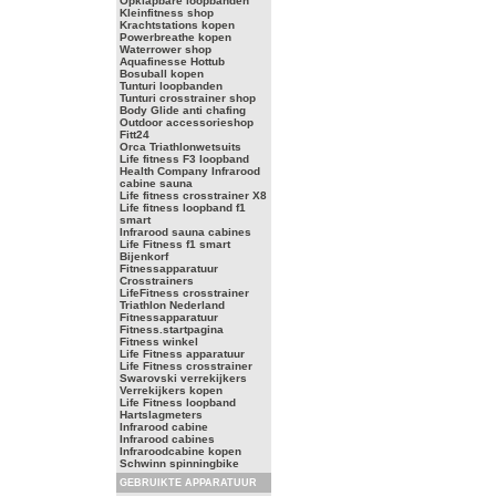
Opklapbare loopbanden
Kleinfitness shop
Krachtstations kopen
Powerbreathe kopen
Waterrower shop
Aquafinesse Hottub
Bosuball kopen
Tunturi loopbanden
Tunturi crosstrainer shop
Body Glide anti chafing
Outdoor accessorieshop
Fitt24
Orca Triathlonwetsuits
Life fitness F3 loopband
Health Company Infrarood
cabine sauna
Life fitness crosstrainer X8
Life fitness loopband f1
smart
Infrarood sauna cabines
Life Fitness f1 smart
Bijenkorf
Fitnessapparatuur
Crosstrainers
LifeFitness crosstrainer
Triathlon Nederland
Fitnessapparatuur
Fitness.startpagina
Fitness winkel
Life Fitness apparatuur
Life Fitness crosstrainer
Swarovski verrekijkers
Verrekijkers kopen
Life Fitness loopband
Hartslagmeters
Infrarood cabine
Infrarood cabines
Infraroodcabine kopen
Schwinn spinningbike
GEBRUIKTE APPARATUUR