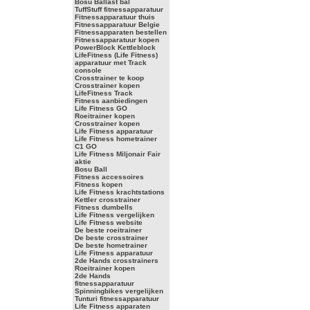
Bosu Ballast bal
TuffStuff fitnessapparatuur
Fitnessapparatuur thuis
Fitnessapparatuur Belgie
Fitnessapparaten bestellen
Fitnessapparatuur kopen
PowerBlock Kettleblock
LifeFitness (Life Fitness)
apparatuur met Track
console
Crosstrainer te koop
Crosstrainer kopen
LifeFitness Track
Fitness aanbiedingen
Life Fitness GO
Roeitrainer kopen
Crosstrainer kopen
Life Fitness apparatuur
Life Fitness hometrainer
C1 GO
Life Fitness Miljonair Fair
aktie
Bosu Ball
Fitness accessoires
Fitness kopen
Life Fitness krachtstations
Kettler crosstrainer
Fitness dumbells
Life Fitness vergelijken
Life Fitness website
De beste roeitrainer
De beste crosstrainer
De beste hometrainer
Life Fitness apparatuur
2de Hands crosstrainers
Roeitrainer kopen
2de Hands
fitnessapparatuur
Spinningbikes vergelijken
Tunturi fitnessapparatuur
Life Fitness apparaten